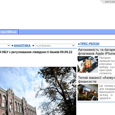
реєстр
 про BIN.ua
ПРЕС-РЕЛІЗИ
АНАЛІТИКА
Автономність та батар
 НБУ з регулювання ліквідності банків 09.09.22
флагманів Apple iPhone
Питання
залишає
ключових 
вибору суч
пристрою
сегмента.
Тилові вакансії «Азову
фінансистів
Ця тилова в
для кандида
виконувати 
звʼязку із
здоровʼя.