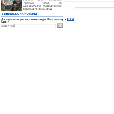
підписав накази про
затвердження порядків виплат
додаткових винагород
ПІДПИСКА НА НОВИНИ
ТЕГИ
Для підписки на розсилку новин введіть Вашу поштову
адресу :