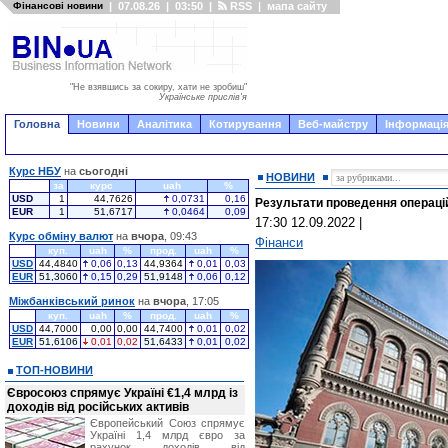
Фінансові новини
|
07.08.26
|
03:50
|
RSS
|
мапа сайту
"Не взявшись за сокиру, хати не зробиш"
Українське прислів'я
Головна
Новини
Аналітика
Котирування
Веб-майстру
Інформація
Курс НБУ
на
сьогодні
НОВИНИ
за
курс
uah
%
USD
1
44,7626
0,0731
0,16
Результати проведення операцій
EUR
1
51,6717
0,0464
0,09
17:30 12.09.2022
|
Курс обміну валют
на
вчора
, 09:43
Фінанси
куп.
uah
%
прод.
uah
%
USD
44,4840
0,06
0,13
44,9364
0,01
0,03
EUR
51,3060
0,15
0,29
51,9148
0,06
0,12
Міжбанківський ринок
на
вчора
, 17:05
куп.
uah
%
прод.
uah
%
USD
44,7000
0,00
0,00
44,7400
0,01
0,02
EUR
51,6106
0,01
0,02
51,6433
0,01
0,02
ТОП-НОВИНИ
Євросоюз спрямує Україні €1,4 млрд із
доходів від російських активів
Європейський Союз спрямує
Україні 1,4 млрд євро за
рахунок доходів від