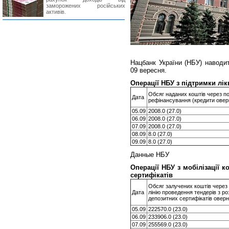
заморожених російських
активів.
Нацбанк України (НБУ) наводит
09 вересня.
Операції НБУ з підтримки лік
Обсяг наданих коштів через по
Дата
рефінансування (кредити оверн
05.09
2008.0 (27.0)
06.09
2008.0 (27.0)
07.09
2008.0 (27.0)
08.09
8.0 (27.0)
09.09
8.0 (27.0)
Данные НБУ
Операції НБУ з мобілізації 
сертифікатів
Обсяг залучених коштів через 
Дата
лінію проведення тендерів з р
депозитних сертифікатів оверн
05.09
222570.0 (23.0)
06.09
233906.0 (23.0)
07.09
255569.0 (23.0)