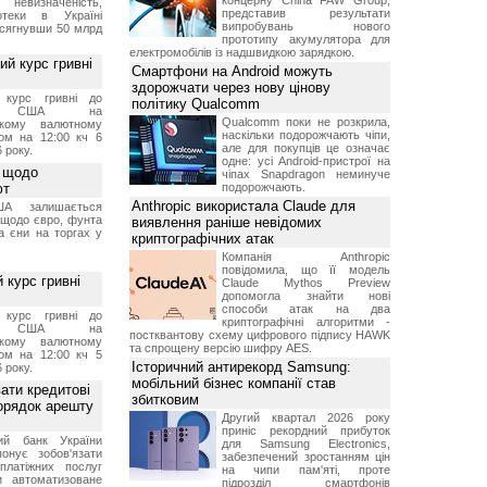
концерну China FAW Group,
 невизначеність,
представив результати
отеки в Україні
випробувань нового
 сягнувши 50 млрд
прототипу акумулятора для
електромобілів із надшвидкою зарядкою.
й курс гривні
Смартфони на Android можуть
здорожчати через нову цінову
й курс гривні до
політику Qualcomm
а США на
Qualcomm поки не розкрила,
ському валютному
наскільки подорожчають чіпи,
ом на 12:00 кч 6
але для покупців це означає
 року.
одне: усі Android-пристрої на
 щодо
чіпах Snapdragon неминуче
ют
подорожчають.
Anthropic використала Claude для
А залишається
 щодо євро, фунта
виявлення раніше невідомих
та єни на торгах у
криптографічних атак
Компанія Anthropic
повідомила, що її модель
 курс гривні
Claude Mythos Preview
допомогла знайти нові
способи атак на два
й курс гривні до
криптографічні алгоритми -
а США на
постквантову схему цифрового підпису HAWK
ському валютному
та спрощену версію шифру AES.
ом на 12:00 кч 5
Історичний антирекорд Samsung:
 року.
мобільний бізнес компанії став
ати кредитові
збитковим
порядок арешту
Другий квартал 2026 року
приніс рекордний прибуток
ний банк України
для Samsung Electronics,
онує зобов'язати
забезпечений зростанням цін
платіжних послуг
на чипи пам'яті, проте
и автоматизоване
підрозділ смартфонів