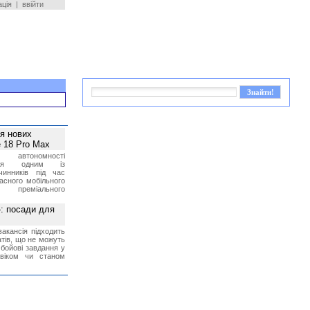
ація
|
ввійти
ея нових
 18 Pro Max
 автономності
ться одним із
чинників під час
асного мобільного
 преміального
»: посади для
акансія підходить
тів, що не можуть
бойові завдання у
 віком чи станом