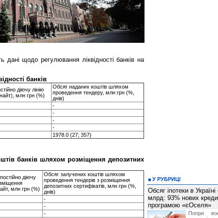
ь дані щодо регулювання ліквідності банків на
відності банків
Обсяг наданих коштів шляхом
стійно діючу лінію
проведення тендеру, млн грн (%,
айт), млн грн (%)
днів)
-
-
-
-
1978.0 (27; 357)
коштів банків шляхом розміщення депозитних
Обсяг залучених коштів шляхом
постійно діючу
У РУБРИЦІ
проведення тендерів з розміщення
озміщення
депозитних сертифікатів, млн грн (%,
айт, млн грн (%)
Обсяг іпотеки в Україні
днів)
млрд: 93% нових креди
-
програмою «єОселя»
-
Попри во
-