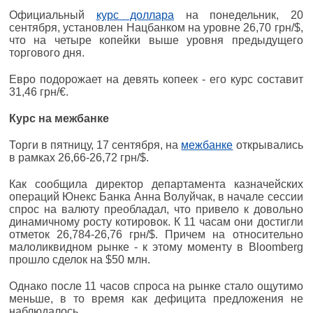
Официальный
курс доллара
на понедельник, 20
сентября, установлен Нацбанком на уровне 26,70 грн/$,
что на четыре копейки выше уровня предыдущего
торгового дня.
Евро подорожает на девять копеек - его курс составит
31,46 грн/€.
Курс на межбанке
Торги в пятницу, 17 сентября, на
межбанке
открывались
в рамках 26,66-26,72 грн/$.
Как сообщила директор департамента казначейских
операций Юнекс Банка Анна Волуйчак, в начале сессии
спрос на валюту преобладал, что привело к довольно
динамичному росту котировок. К 11 часам они достигли
отметок 26,784-26,76 грн/$. Причем на относительно
малоликвидном рынке - к этому моменту в Bloomberg
прошло сделок на $50 млн.
Однако после 11 часов спроса на рынке стало ощутимо
меньше, в то время как дефицита предложения не
наблюдалось.