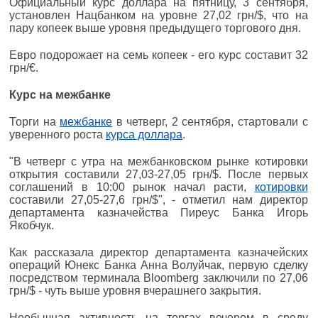
Официальный курс доллара на пятницу, 3 сентября,
установлен Нацбанком на уровне 27,02 грн/$, что на
пару копеек выше уровня предыдущего торгового дня.
Евро подорожает на семь копеек - его курс составит 32
грн/€.
Курс на межбанке
Торги на
межбанке
в четверг, 2 сентября, стартовали с
уверенного роста
курса доллара
.
"В четверг с утра на межбанковском рынке котировки
открытия составили 27,03-27,05 грн/$. После первых
соглашений в 10:00 рынок начал расти,
котировки
составили 27,05-27,6 грн/$", - отметил нам директор
департамента казначейства Пиреус Банка Игорь
Якобчук.
Как рассказала директор департамента казначейских
операций Юнекс Банка Анна Волуйчак, первую сделку
посредством терминала Bloomberg заключили по 27,06
грн/$ - чуть выше уровня вчерашнего закрытия.
Необычная активность на торгах вечером в среду