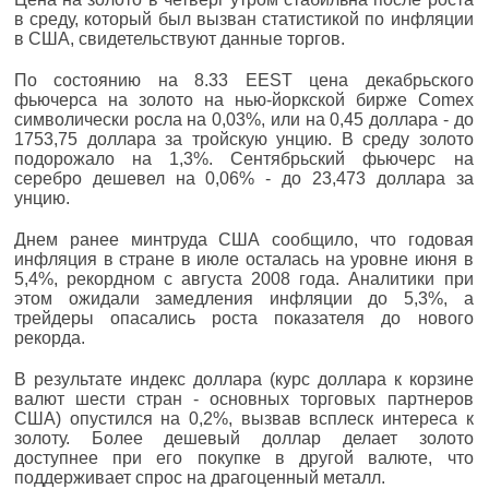
в среду, который был вызван статистикой по инфляции
в США, свидетельствуют данные торгов.
По состоянию на 8.33 EEST цена декабрьского
фьючерса на золото на нью-йоркской бирже Comex
символически росла на 0,03%, или на 0,45 доллара - до
1753,75 доллара за тройскую унцию. В среду золото
подорожало на 1,3%. Сентябрьский фьючерс на
серебро дешевел на 0,06% - до 23,473 доллара за
унцию.
Днем ранее минтруда США сообщило, что годовая
инфляция в стране в июле осталась на уровне июня в
5,4%, рекордном с августа 2008 года. Аналитики при
этом ожидали замедления инфляции до 5,3%, а
трейдеры опасались роста показателя до нового
рекорда.
В результате индекс доллара (курс доллара к корзине
валют шести стран - основных торговых партнеров
США) опустился на 0,2%, вызвав всплеск интереса к
золоту. Более дешевый доллар делает золото
доступнее при его покупке в другой валюте, что
поддерживает спрос на драгоценный металл.