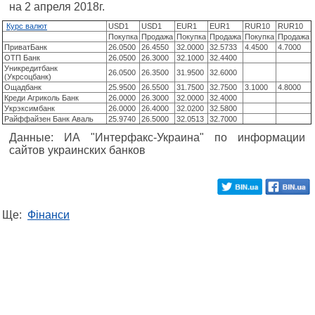
на 2 апреля 2018г.
Курс валют
USD1
USD1
EUR1
EUR1
RUR10
RUR10
Покупка
Продажа
Покупка
Продажа
Покупка
Продажа
ПриватБанк
26.0500
26.4550
32.0000
32.5733
4.4500
4.7000
ОТП Банк
26.0500
26.3000
32.1000
32.4400
Уникредитбанк
26.0500
26.3500
31.9500
32.6000
(Укрсоцбанк)
Ощадбанк
25.9500
26.5500
31.7500
32.7500
3.1000
4.8000
Креди Агриколь Банк
26.0000
26.3000
32.0000
32.4000
Укрэксимбанк
26.0000
26.4000
32.0200
32.5800
Райффайзен Банк Аваль
25.9740
26.5000
32.0513
32.7000
Данные: ИА "Интерфакс-Украина" по информации
сайтов украинских банков
Ще:
Фінанси