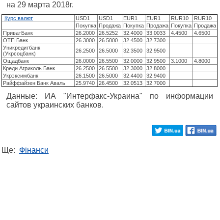
на 29 марта 2018г.
Курс валют
USD1
USD1
EUR1
EUR1
RUR10
RUR10
Покупка
Продажа
Покупка
Продажа
Покупка
Продажа
ПриватБанк
26.2000
26.5252
32.4000
33.0033
4.4500
4.6500
ОТП Банк
26.3000
26.5000
32.4500
32.7300
Уникредитбанк
26.2500
26.5000
32.3500
32.9500
(Укрсоцбанк)
Ощадбанк
26.0000
26.5500
32.0000
32.9500
3.1000
4.8000
Креди Агриколь Банк
26.2500
26.5500
32.3000
32.8000
Укрэксимбанк
26.1500
26.5000
32.4400
32.9400
Райффайзен Банк Аваль
25.9740
26.4500
32.0513
32.7000
Данные: ИА "Интерфакс-Украина" по информации
сайтов украинских банков.
Ще:
Фінанси