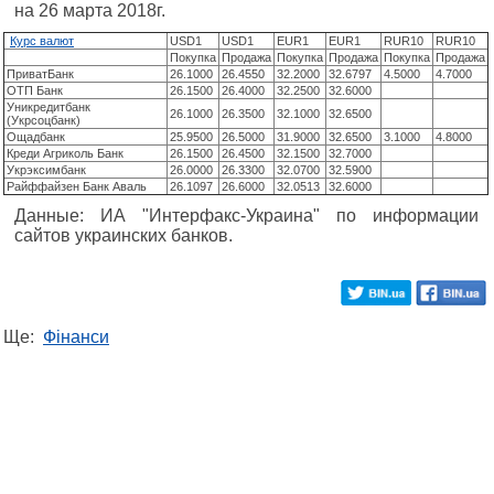
на 26 марта 2018г.
Курс валют
USD1
USD1
EUR1
EUR1
RUR10
RUR10
Покупка
Продажа
Покупка
Продажа
Покупка
Продажа
ПриватБанк
26.1000
26.4550
32.2000
32.6797
4.5000
4.7000
ОТП Банк
26.1500
26.4000
32.2500
32.6000
Уникредитбанк
26.1000
26.3500
32.1000
32.6500
(Укрсоцбанк)
Ощадбанк
25.9500
26.5000
31.9000
32.6500
3.1000
4.8000
Креди Агриколь Банк
26.1500
26.4500
32.1500
32.7000
Укрэксимбанк
26.0000
26.3300
32.0700
32.5900
Райффайзен Банк Аваль
26.1097
26.6000
32.0513
32.6000
Данные: ИА "Интерфакс-Украина" по информации
сайтов украинских банков.
Ще:
Фінанси