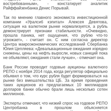
востребованным», - констатирует аналитик
Райффайзенбанка Денис Порывай.
Так по мнению главного экономиста инвестиционной
компании «Уралсиб кэпитал» Алексея Девятова,
ситуация на валютном рынке нормализуется, а рубль
демонстрирует признаки стабильности. «Очевидно,
прошла паника, нет ощущения, что рублю что-то
угрожает», - считает он. С ним согласна директор
Центра макроэкономических исследований Сбербанка
Юлия Цепляева: «Девальвационные ожидания изрядно
снижены, цены на нефть выросли, новых санкций пока
не объявляют, ожидания стали лучше», - отмечает она.
Банк России проводит годовые аукционы валютного
РЕПО с ноября 2014 года, когда регулятор официально
объявил о том, что курс рубля будет формироваться на
рынке без вмешательства ЦБ. За время проведения
таких аукционов из предлагаемых 10 миллиардов
долларов банки обычно брали лишь несколько сотен
миллионов.
Эксперты отмечают, что низкий спрос на годовое РЕПО
Центробанка в прошлом объясняется