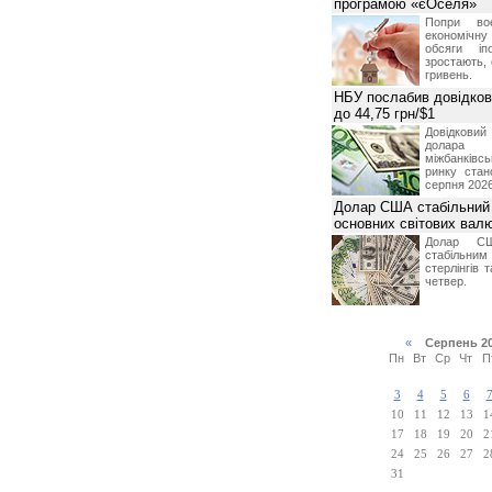
програмою «єОселя»
Попри во
економічну
обсяги іп
зростають,
гривень.
НБУ послабив довідкови
до 44,75 грн/$1
Довідкови
долар
міжбанків
ринку стан
серпня 2026
Долар США стабільний
основних світових вал
Долар СШ
стабільним
стерлінгів 
четвер.
«
Серпень 2
Пн
Вт
Ср
Чт
П
3
4
5
6
10
11
12
13
1
17
18
19
20
2
24
25
26
27
2
31