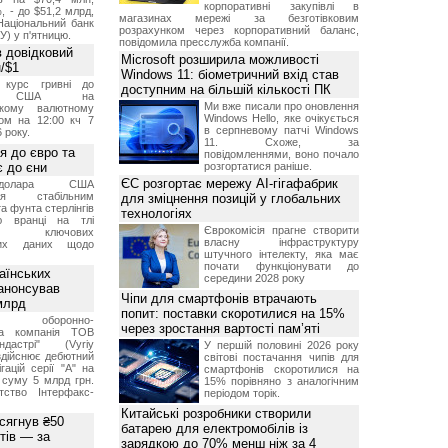
корпоративні закупівлі в
, - до $51,2 млрд,
магазинах мережі за безготівковим
Національний банк
розрахунком через корпоративний баланс,
У) у п'ятницю.
повідомила пресслужба компанії.
 довідковий
Microsoft розширила можливості
н/$1
Windows 11: біометричний вхід став
й курс гривні до
доступним на більшій кількості ПК
а США на
Ми вже писали про оновлення
ському валютному
Windows Hello, яке очікується
ом на 12:00 кч 7
в серпневому патчі Windows
 року.
11. Схоже, за
я до євро та
повідомленнями, воно почало
 до єни
розгортатися раніше.
ЄС розгортає мережу AI-гігафабрик
долара США
ься стабільним
для зміцнення позицій у глобальних
а фунта стерлінгів
технологіях
ю вранці на тлі
Єврокомісія прагне створити
ння ключових
власну інфраструктуру
них даних щодо
штучного інтелекту, яка має
почати функціонувати до
аїнських
середини 2028 року
 анонсував
Чіпи для смартфонів втрачають
 млрд
попит: поставки скоротилися на 15%
ька оборонно-
через зростання вартості пам’яті
чна компанія ТОВ
дастрі" (Vyriy
У першій половині 2026 року
 здійснює дебютний
світові постачання чипів для
гацій серії "А" на
смартфонів скоротилися на
 суму 5 млрд грн.
15% порівняно з аналогічним
ство Інтерфакс-
періодом торік.
Китайські розробники створили
 сягнув ₴50
батарею для електромобілів із
тів — за
зарядкою до 70% менш ніж за 4