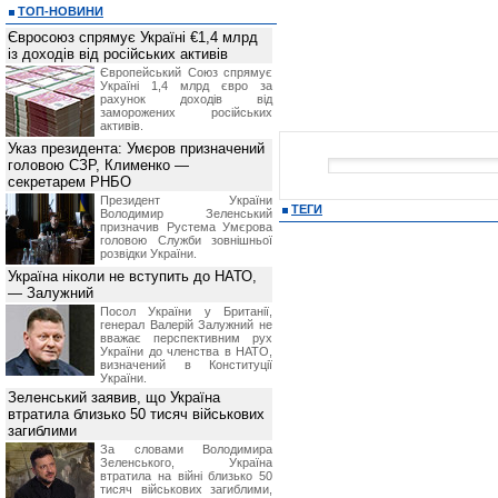
ТОП-НОВИНИ
Євросоюз спрямує Україні €1,4 млрд
із доходів від російських активів
Європейський Союз спрямує
Україні 1,4 млрд євро за
рахунок доходів від
заморожених російських
активів.
Указ президента: Умєров призначений
головою СЗР, Клименко —
секретарем РНБО
Президент України
ТЕГИ
Володимир Зеленський
призначив Pустема Умєрова
головою Служби зовнішньої
розвідки України.
Україна ніколи не вступить до НАТО,
— Залужний
Посол України у Британії,
генерал Валерій Залужний не
вважає перспективним рух
України до членства в НАТО,
визначений в Конституції
України.
Зеленський заявив, що Україна
втратила близько 50 тисяч військових
загиблими
За словами Володимира
Зеленського, Україна
втратила на війні близько 50
тисяч військових загиблими,