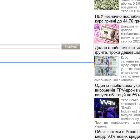
або на 0,1%
повідомив 
України (НБ
НБУ незначно послабив
курс гривні до 44,76 гр
Довідкови
долар
міжбанків
ринку стан
серпня 2026
Долар слабо змінюєтьс
фунта, трохи дешевшає
Курс 
залишаєт
щодо євро т
у п'ятниц
очікува
статистич
американської економіки.
Один із найбільших укр
виробників FPV-дронів
випуск облігацій на ₴5
Українс
технологі
"Вирій Ін
Industries)
випуск облі
номінальну
Про це повідомляє агент
Україна.
Обсяг іпотеки в Україні
млрд: 93% нових креди