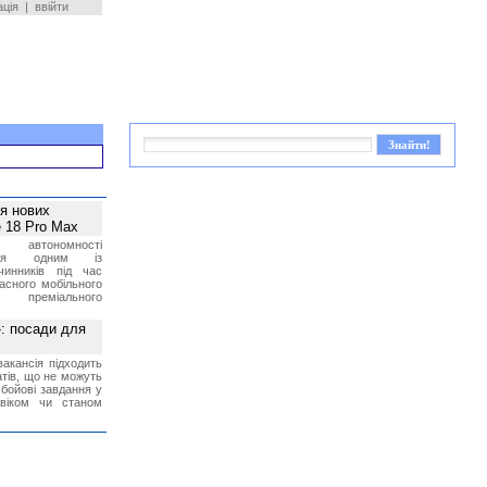
ація
|
ввійти
ея нових
 18 Pro Max
 автономності
ться одним із
чинників під час
асного мобільного
 преміального
»: посади для
акансія підходить
тів, що не можуть
бойові завдання у
 віком чи станом