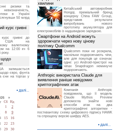
хвилини
єнні ризики та
Китайський автовиробник
 невизначеність,
Hongqi, преміальний бренд
отеки в Україні
концерну China FAW Group,
 сягнувши 50 млрд
представив результати
випробувань нового
й курс гривні
прототипу акумулятора для
електромобілів із надшвидкою зарядкою.
Смартфони на Android можуть
й курс гривні до
здорожчати через нову цінову
а США на
ському валютному
політику Qualcomm
ом на 12:00 кч 6
Qualcomm поки не розкрила,
 року.
наскільки подорожчають чіпи,
 щодо
але для покупців це означає
одне: усі Android-пристрої на
ют
чіпах Snapdragon неминуче
А залишається
подорожчають.
 щодо євро, фунта
Anthropic використала Claude для
та єни на торгах у
виявлення раніше невідомих
криптографічних атак
Компанія Anthropic
•
далі...
повідомила, що її модель
Claude Mythos Preview
026 »
допомогла знайти нові
т
Сб
Нд
способи атак на два
1
2
криптографічні алгоритми -
постквантову схему цифрового підпису HAWK
7
8
9
та спрощену версію шифру AES.
4
15
16
1
22
23
•
далі...
8
29
30