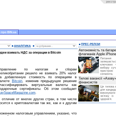
реєстр
 про BIN.ua
ПРЕС-РЕЛІЗИ
АНАЛІТИКА
Автономність та батар
деи взимать НДС за операции в Bitcoin
флагманів Apple iPhone
Питання
залишає
ключових 
вибору суч
Управление по налогам и сборам
пристрою
еликобритании решило не взимать 20% налог
сегмента.
а добавленную стоимость по операциям в
Тилові вакансії «Азову
валюте
Bitcoin
, изменив предыдущее решение
фінансистів
лассифицировать виртуальные валюты как
Ця тилова в
одарочные сертификаты. Об этом сообщает
для кандида
aySpaceMagazine.com
.
виконувати 
звʼязку із
 отличие от многих других стран, в том числе
здоровʼя.
осится к криптовалютам так же, как и к другим
оженном налоговым управлением, указано, что