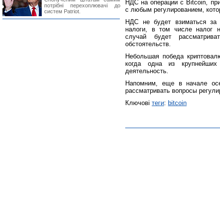
НДС на операции с Bitcoin, п
потрібні перехоплювачі до
с любым регулированием, кото
систем Patriot.
НДС не будет взиматься за 
налоги, в том числе налог 
случай будет рассматрива
обстоятельств.
Небольшая победа криптовал
когда одна из крупнейших
деятельность.
Напомним, еще в начале осе
рассматривать вопросы регулир
Ключові
теги
:
bitcoin