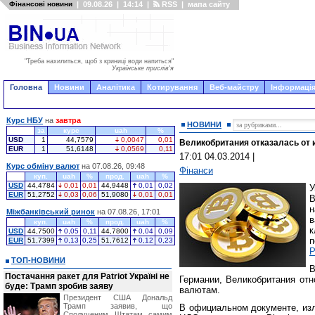
Фінансові новини
|
09.08.26
|
14:14
|
RSS
|
мапа сайту
"Треба нахилиться, щоб з криниці води напиться"
Українське прислів'я
Головна
Новини
Аналітика
Котирування
Веб-майстру
Інформація
Курс НБУ
на
завтра
НОВИНИ
за
курс
uah
%
USD
1
44,7579
0,0047
0,01
Великобритания отказалась от и
EUR
1
51,6148
0,0569
0,11
17:01 04.03.2014
|
Курс обміну валют
на 07.08.26, 09:48
Фінанси
куп.
uah
%
прод.
uah
%
USD
44,4784
0,01
0,01
44,9448
0,01
0,02
EUR
51,2752
0,03
0,06
51,9080
0,01
0,01
В
н
Міжбанківський ринок
на 07.08.26, 17:01
куп.
uah
%
прод.
uah
%
к
USD
44,7500
0,05
0,11
44,7800
0,04
0,09
п
EUR
51,7399
0,13
0,25
51,7612
0,12
0,23
P
ТОП-НОВИНИ
В
Постачання ракет для Patriot Україні не
Германии, Великобритания отн
буде: Трамп зробив заяву
валютам.
Президент США Дональд
Трамп заявив, що
В официальном документе, изл
Сполученим Штатам самим