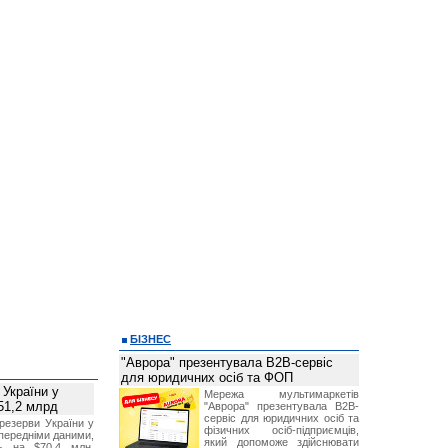
БІЗНЕС
"Аврора" презентувала B2B-сервіс
для юридичних осіб та ФОП
 України у
Мережа мультимаркетів
51,2 млрд
"Аврора" презентувала B2B-
сервіс для юридичних осіб та
резерви України у
фізичних осіб-підприємців,
опередніми даними,
який допоможе здійснювати
ь на $70,4 млн,