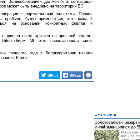
ринят Великобританией, должен быть согласован
рое может быть внедрено на территории ЕС.
операции с виртуальными валютами. Прочие
на прибыль, будут применяться, хотя каждый
ться на основании конкретных фактов и
ют пришла после кризиса на прошлой неделе,
 Bitcoin-бирж Mt Gox приостановила свою
ни прошлого года в Великобритании начали
ования Bitcoin.
У РУБРИЦІ
Золотовалютні резерви
липні зменшилися до $
Міжнародні 
липні, за п
зменшилис