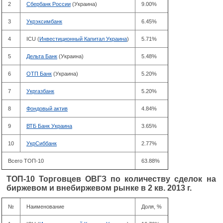
2
Сбербанк России
(Украина)
9.00%
3
Укрэксимбанк
6.45%
4
ICU (
Инвестиционный Капитал Украина
)
5.71%
5
Дельта Банк
(Украина)
5.48%
6
ОТП Банк
(Украина)
5.20%
7
Укргазбанк
5.20%
8
Фондовый актив
4.84%
9
ВТБ Банк Украина
3.65%
10
УкрСиббанк
2.77%
Всего ТОП-10
63.88%
ТОП-10 Торговцев ОВГЗ по количеству сделок на
биржевом и внебиржевом рынке в 2 кв. 2013 г.
№
Наименование
Доля, %