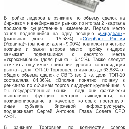
В тройке лидеров в рэнкинге по объему сделок на
биржевом и внебиржевом рынках по итогам 2 квартала
произошли существенные изменения. Первое место
занял поднявшийся на одну позицию «
Ощадбанк
»
(рыночная доля - 15.58%); «
Сбербанк России
(Украина)» (рыночная доля - 9.00%) поднялся на четыре
позиции и занял второе место; тройку лидеров
замыкает поднявшийся с десятого места
«Укрэксимбанк» (доля рынка - 6.45%). Также следует
отметить ощутимое снижение уровня консолидации
рынка - доля ТОП-10 Торговцев снизилась до 63,88% от
общего объема сделок с ОВГЗ (во 1 кв. доля ТОП-10
составляла 84.36%). «Вполне понятно, почему в
ренкингах по объемам торгов лидируют крупнейшие, в
т.ч. государственные банки - ведь они фактически
выполняют функцию центров ликвидности, на
позиционирование в качестве которых претендуют
иные субъекты биржевой инфраструктуры»,
подчеркивает Сергей Антонов, Глава Совета СРО
АУФТ.
В рэнкинге Торговцев по количеству сделок