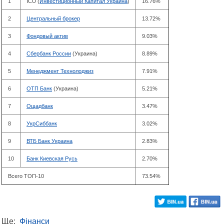
1
ICU (
Инвестиционный Капитал Украина
)
16.76%
2
Центральный брокер
13.72%
3
Фондовый актив
9.03%
4
Сбербанк России
(Украина)
8.89%
5
Менеджмент Технолоджиз
7.91%
6
ОТП Банк
(Украина)
5.21%
7
Ощадбанк
3.47%
8
УкрСиббанк
3.02%
9
ВТБ Банк Украина
2.83%
10
Банк Киевская Русь
2.70%
Всего ТОП-10
73.54%
Ще:
Фінанси