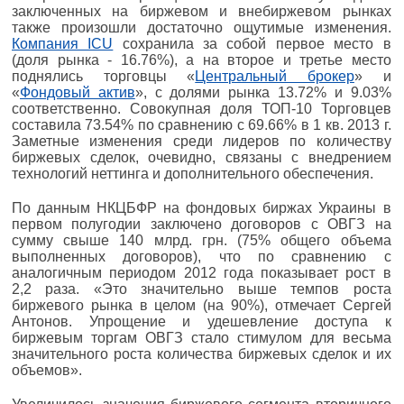
заключенных на биржевом и внебиржевом рынках
также произошли достаточно ощутимые изменения.
Компания ICU
сохранила за собой первое место в
(доля рынка - 16.76%), а на второе и третье место
поднялись торговцы «
Центральный брокер
» и
«
Фондовый актив
», с долями рынка 13.72% и 9.03%
соответственно. Совокупная доля ТОП-10 Торговцев
составила 73.54% по сравнению с 69.66% в 1 кв. 2013 г.
Заметные изменения среди лидеров по количеству
биржевых сделок, очевидно, связаны с внедрением
технологий неттинга и дополнительного обеспечения.
По данным НКЦБФР на фондовых биржах Украины в
первом полугодии заключено договоров с ОВГЗ на
сумму свыше 140 млрд. грн. (75% общего объема
выполненных договоров), что по сравнению с
аналогичным периодом 2012 года показывает рост в
2,2 раза. «Это значительно выше темпов роста
биржевого рынка в целом (на 90%), отмечает Сергей
Антонов. Упрощение и удешевление доступа к
биржевым торгам ОВГЗ стало стимулом для весьма
значительного роста количества биржевых сделок и их
объемов».