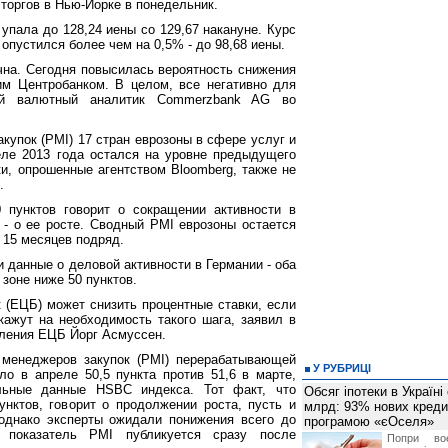
 торгов в Нью-Йорке в понедельник.
упала до 128,24 иены со 129,67 накануне. Курс
опустился более чем на 0,5% - до 98,68 иены.
на. Сегодня повысилась вероятность снижения
им Центробанком. В целом, все негативно для
ший валютный аналитик Commerzbank AG во
купок (PMI) 17 стран еврозоны в сфере услуг и
ле 2013 года остался на уровне предыдущего
ки, опрошенные агентством Bloomberg, также не
.
 пунктов говорит о сокращении активности в
 - о ее росте. Сводный PMI еврозоны остается
 15 месяцев подряд.
и данные о деловой активности в Германии - оба
 зоне ниже 50 пунктов.
 (ЕЦБ) может снизить процентные ставки, если
ажут на необходимость такого шага, заявил в
ления ЕЦБ Йорг Асмуссен.
 менеджеров закупок (PMI) перерабатывающей
У РУБРИЦІ
о в апреле 50,5 пункта против 51,6 в марте,
льные данные HSBC индекса. Тот факт, что
Обсяг іпотеки в Україні
нктов, говорит о продолжении роста, пусть и
млрд: 93% нових креди
однако эксперты ожидали понижения всего до
програмою «єОселя»
й показатель PMI публикуется сразу после
Попри во