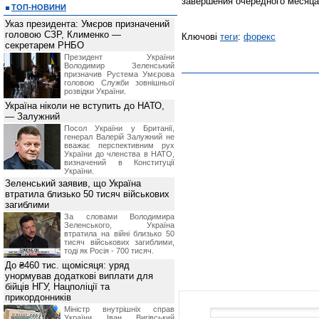
завершения очередного месяца
ТОП-НОВИНИ
Указ президента: Умєров призначений
головою СЗР, Клименко —
Ключові
теги
:
форекс
секретарем РНБО
Президент України
Володимир Зеленський
призначив Pустема Умєрова
головою Служби зовнішньої
розвідки України.
Україна ніколи не вступить до НАТО,
— Залужний
Посол України у Британії,
генерал Валерій Залужний не
вважає перспективним рух
України до членства в НАТО,
визначений в Конституції
України.
Зеленський заявив, що Україна
втратила близько 50 тисяч військових
загиблими
За словами Володимира
Зеленського, Україна
втратила на війні близько 50
тисяч військових загиблими,
тоді як Росія - 700 тисяч.
До ₴460 тис. щомісяця: уряд
унормував додаткові виплати для
бійців НГУ, Нацполіції та
прикордонників
Міністр внутрішніх справ
України Іван Вигівський