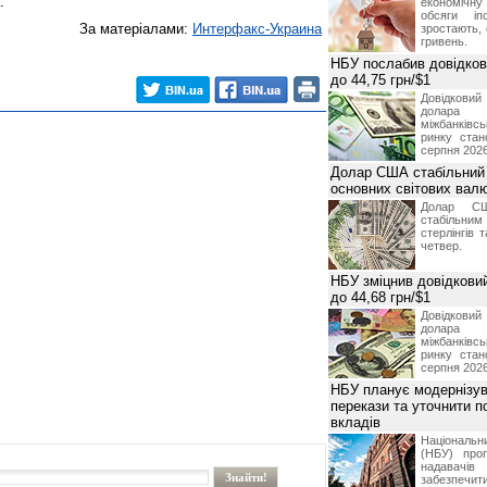
.
економічну
обсяги іп
За матеріалами:
Интерфакс-Украина
зростають,
гривень.
НБУ послабив довідкови
до 44,75 грн/$1
Довідкови
долар
міжбанків
ринку стан
серпня 2026
Долар США стабільний
основних світових вал
Долар СШ
стабільним
стерлінгів 
четвер.
НБУ зміцнив довідковий
до 44,68 грн/$1
Довідкови
долар
міжбанків
ринку стан
серпня 2026
НБУ планує модернізув
перекази та уточнити 
вкладів
Національ
(НБУ) проп
надавачів 
забезпечит