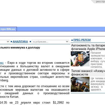
реєстр
 про BIN.ua
ПРЕС-РЕЛІЗИ
АНАЛІТИКА
Автономність та батар
ельного минимума к доллару
флагманів Apple iPhone
Питання
залишає
ключових 
вибору суч
екс
- Евро в ходе торгов во вторник снижается
пристрою
отношению к большинству валют в ожидании
сегмента.
ликации данных о деловой активности в сфере
Тилові вакансії «Азову
уг и производственном секторе еврозоны и
фінансистів
льных европейских стран, сообщает агентство
Ця тилова в
mberg.
для кандида
виконувати 
те с тем иена дорожает по отношению ко всем
звʼязку із
основным мировым валютам на оказавшихся
здоровʼя.
е ожиданий данных о производственной
вности Китая.
14:35 кв 23 апреля евро стоил $1,2992 по