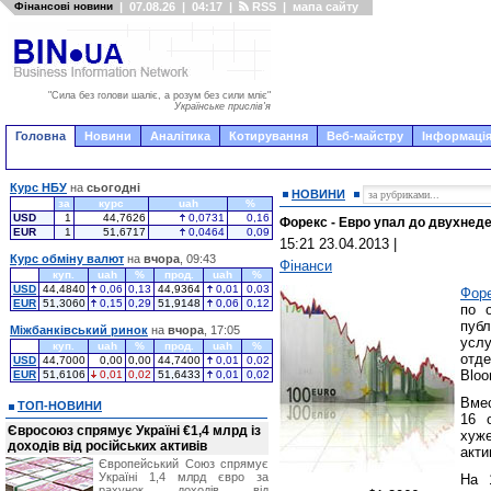
Фінансові новини
|
07.08.26
|
04:17
|
RSS
|
мапа сайту
"Сила без голови шаліє, а розум без сили мліє"
Українське прислів'я
Головна
Новини
Аналітика
Котирування
Веб-майстру
Інформація
Курс НБУ
на
сьогодні
НОВИНИ
за
курс
uah
%
USD
1
44,7626
0,0731
0,16
Форекс - Евро упал до двухнед
EUR
1
51,6717
0,0464
0,09
15:21 23.04.2013
|
Курс обміну валют
на
вчора
, 09:43
Фінанси
куп.
uah
%
прод.
uah
%
USD
44,4840
0,06
0,13
44,9364
0,01
0,03
Фор
EUR
51,3060
0,15
0,29
51,9148
0,06
0,12
по 
пуб
Міжбанківський ринок
на
вчора
, 17:05
усл
куп.
uah
%
прод.
uah
%
отде
USD
44,7000
0,00
0,00
44,7400
0,01
0,02
Bloo
EUR
51,6106
0,01
0,02
51,6433
0,01
0,02
Вмес
ТОП-НОВИНИ
16 
Євросоюз спрямує Україні €1,4 млрд із
хуж
доходів від російських активів
акти
Європейський Союз спрямує
Україні 1,4 млрд євро за
На 
рахунок доходів від