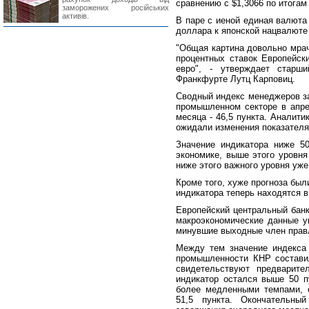
сравнению с $1,3066 по итогам
заморожених російських
активів.
В паре с иеной единая валюта 
доллара к японской нацвалюте 
"Общая картина довольно мрач
процентных ставок Европейск
евро", - утверждает стар
Франкфурте Лутц Карповиц.
Сводный индекс менеджеров за
промышленном секторе в апре
месяца - 46,5 пункта. Аналити
ожидали изменения показателя
Значение индикатора ниже 50
экономике, выше этого уровня
ниже этого важного уровня уже
Кроме того, хуже прогноза был
индикатора теперь находятся в
Европейский центральный банк
макроэкономические данные ук
минувшие выходные член прав
Между тем значение индекса
промышленности КНР составил
свидетельствуют предварите
индикатор остался выше 50 пу
более медленными темпами, 
51,5 пункта. Окончательны