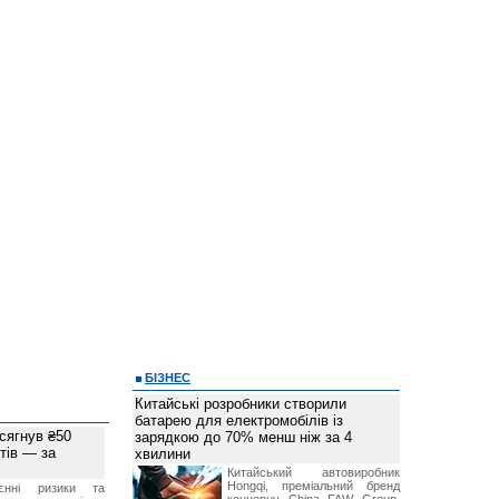
БІЗНЕС
Китайські розробники створили
батарею для електромобілів із
 сягнув ₴50
зарядкою до 70% менш ніж за 4
тів — за
хвилини
Китайський автовиробник
Hongqi, преміальний бренд
єнні ризики та