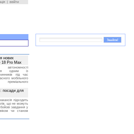
ація
|
ввійти
ея нових
 18 Pro Max
 автономності
ться одним із
чинників під час
асного мобільного
 преміального
»: посади для
акансія підходить
тів, що не можуть
бойові завдання у
 віком чи станом