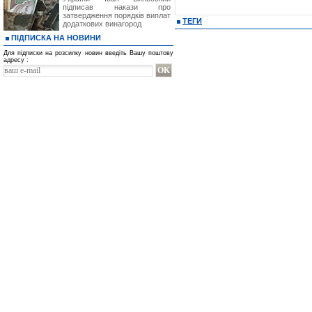
підписав накази про
затвердження порядків виплат
ТЕГИ
додаткових винагород
ПІДПИСКА НА НОВИНИ
Для підписки на розсилку новин введіть Вашу поштову
адресу :