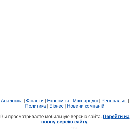
Аналітика
|
Фінанси
|
Економіка
|
Міжнародні
|
Регіональні
|
Политика
|
Бізнес
|
Новини компаній
Вы просматриваете мобильную версию сайта.
Перейти на
повну версію сайту.
HIT.UA
1336