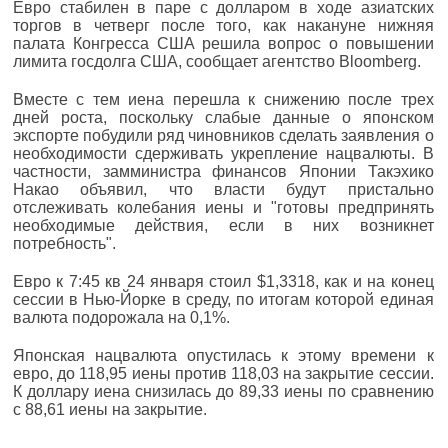
Евро стабилен в паре с долларом в ходе азиатских
торгов в четверг после того, как накануне нижняя
палата Конгресса США решила вопрос о повышении
лимита госдолга США, сообщает агентство Bloomberg.
Вместе с тем иена перешла к снижению после трех
дней роста, поскольку слабые данные о японском
экспорте побудили ряд чиновников сделать заявления о
необходимости сдерживать укрепление нацвалюты. В
частности, замминистра финансов Японии Такэхико
Накао объявил, что власти будут пристально
отслеживать колебания иены и "готовы предпринять
необходимые действия, если в них возникнет
потребность".
Евро к 7:45 кв 24 января стоил $1,3318, как и на конец
сессии в Нью-Йорке в среду, по итогам которой единая
валюта подорожала на 0,1%.
Японская нацвалюта опустилась к этому времени к
евро, до 118,95 иены против 118,03 на закрытие сессии.
К доллару иена снизилась до 89,33 иены по сравнению
с 88,61 иены на закрытие.