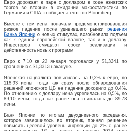
Евро дорожает в паре с долларом в ходе азиатских
торгов во вторник в ожидании макростатистики по
Германии и США, сообщает агентство Bloomberg.
Вместе с тем иена, поначалу продемонстрировавшая
резкое падение после удивившего рынки
решения
Банка Японии
о новых стимулах, возобновила подъем
как к единой европейской валюте, так и к доллару.
Инвесторов смущают сроки реализации и
действенность новых программ.
Евро к 7:10 кв 22 января торговался у $1,3341 по
сравнению с $1,3313 накануне.
Японская нацвалюта повысилась на 0,3% к евро, до
118,93 иены, тогда как сразу после обнародования
решений японского ЦБ ее падение доходило до 0,4%.
По отношению к доллару иена укрепилась на 0,5%, до
89,10 иены, тогда как ранее она снижалась до 89,78
иены.
Банк Японии по итогам двухдневного заседания,
которое завершилось во вторник, принял решение
повысить целевой уровень инфляции до 2% с ранее
установленных 1% и начать с января 2014 года