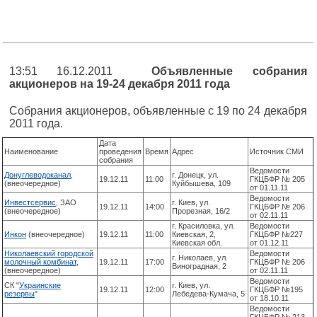
13:51 16.12.2011
Объявленные собрания
акционеров на 19-24 декабря 2011 года
Собрания акционеров, объявленные с 19 по 24 декабря
2011 года.
Дата
Наименование
проведения
Время
Адрес
Источник СМИ
собрания
Ведомости
Донуглеводоканал
,
г. Донецк, ул.
19.12.11
11:00
ГКЦБФР № 205
(внеочередное)
Куйбышева, 109
от 01.11.11
Ведомости
Инвестсервис
, ЗАО
г. Киев, ул.
19.12.11
14:00
ГКЦБФР № 206
(внеочередное)
Прорезная, 16/2
от 02.11.11
г. Красиловка, ул.
Ведомости
Инкон
(внеочередное)
19.12.11
11:00
Киевская, 2,
ГКЦБФР №227
Киевская обл.
от 01.12.11
Николаевский городской
Ведомости
г. Николаев, ул.
молочный комбинат
,
19.12.11
17:00
ГКЦБФР № 206
Виноградная, 2
(внеочередное)
от 02.11.11
Ведомости
СК "
Украинские
г. Киев, ул.
19.12.11
12:00
ГКЦБФР №195
резервы
"
Лебедева-Кумача, 5
от 18.10.11
Ведомости