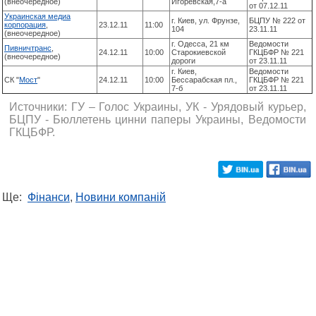
(внеочередное)
Игоревская,7-а
от 07.12.11
Украинская медиа
г. Киев, ул. Фрунзе,
БЦПУ № 222 от
корпорация
,
23.12.11
11:00
104
23.11.11
(внеочередное)
г. Одесса, 21 км
Ведомости
Пивничтранс
,
24.12.11
10:00
Старокиевской
ГКЦБФР № 221
(внеочередное)
дороги
от 23.11.11
г. Киев,
Ведомости
СК "
Мост
"
24.12.11
10:00
Бессарабская пл.,
ГКЦБФР № 221
7-б
от 23.11.11
Источники: ГУ – Голос Украины, УК - Урядовый курьер,
БЦПУ - Бюллетень цинни паперы Украины, Ведомости
ГКЦБФР.
Ще:
Фінанси
,
Новини компаній