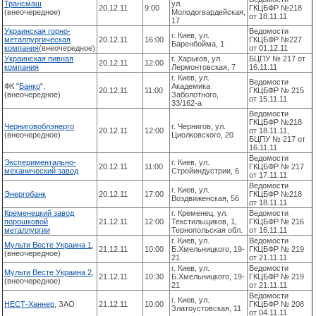
Трансмаш
ул.
20.12.11
9:00
ГКЦБФР №218
(внеочередное)
Молодогвардейская,
от 18.11.11
17
Украинская горно-
Ведомости
г. Киев, ул.
металлургическая
20.12.11
16:00
ГКЦБФР №227
Баренбойма, 1
компания
(внеочередное)
от 01.12.11
Украинская пивная
г. Харьков, ул.
БЦПУ № 217 от
20.12.11
12:00
компания
Лермонтовская, 7
16.11.11
г. Киев, ул.
Ведомости
ФК "
Банко
",
Академика
20.12.11
11:00
ГКЦБФР № 215
(внеочередное)
Заболотного,
от 15.11.11
33/162-а
Ведомости
ГКЦБФР №218
Черниговоблэнерго
г. Чернигов, ул.
20.12.11
12:00
от 18.11.11,
(внеочередное)
Циолковского, 20
БЦПУ № 217 от
16.11.11
Ведомости
Экспериментально-
г. Киев, ул.
20.12.11
11:00
ГКЦБФР № 217
механический завод
Стройиндустрии, 6
от 17.11.11
Ведомости
г. Киев, ул.
Энергобанк
20.12.11
17:00
ГКЦБФР №218
Воздвиженская, 56
от 18.11.11
Кременецкий завод
г. Кременец, ул.
Ведомости
порошковой
21.12.11
12:00
Текстильщиков, 1,
ГКЦБФР № 216
металлургии
Тернопольская обл.
от 16.11.11
г. Киев, ул.
Ведомости
Мульти Весте Украина 1
,
21.12.11
10:00
Б.Хмельницкого, 19-
ГКЦБФР № 219
(внеочередное)
21
от 21.11.11
г. Киев, ул.
Ведомости
Мульти Весте Украина 2
,
21.12.11
10:30
Б.Хмельницкого, 19-
ГКЦБФР № 219
(внеочередное)
21
от 21.11.11
Ведомости
г. Киев, ул.
НЕСТ-Ханнер
, ЗАО
21.12.11
10:00
ГКЦБФР № 208
Златоустовская, 11
от 04.11.11