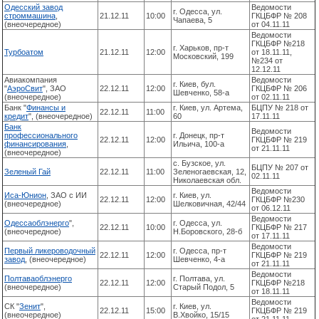
Одесский завод
Ведомости
г. Одесса, ул.
строммашина
,
21.12.11
10:00
ГКЦБФР № 208
Чапаева, 5
(внеочередное)
от 04.11.11
Ведомости
ГКЦБФР №218
г. Харьков, пр-т
Турбоатом
21.12.11
12:00
от 18.11.11,
Московский, 199
№234 от
12.12.11
Авиакомпания
Ведомости
г. Киев, бул.
"
АэроСвит
", ЗАО
22.12.11
12:00
ГКЦБФР № 206
Шевченко, 58-а
(внеочередное)
от 02.11.11
Банк "
Финансы и
г. Киев, ул. Артема,
БЦПУ № 218 от
22.12.11
11:00
кредит
", (внеочередное)
60
17.11.11
Банк
Ведомости
профессионального
г. Донецк, пр-т
22.12.11
12:00
ГКЦБФР № 219
финансирования
,
Ильича, 100-а
от 21.11.11
(внеочередное)
с. Бузское, ул.
БЦПУ № 207 от
Зеленый Гай
22.12.11
11:00
Зеленогаевская, 12,
02.11.11
Николаевская обл.
Ведомости
Иса-Юнион
, ЗАО с ИИ
г. Киев, ул.
22.12.11
12:00
ГКЦБФР №230
(внеочередное)
Шелковичная, 42/44
от 06.12.11
Ведомости
Одессаоблэнерго
",
г. Одесса, ул.
22.12.11
10:00
ГКЦБФР № 217
(внеочередное)
Н.Боровского, 28-б
от 17.11.11
Ведомости
Первый ликероводочный
г. Одесса, пр-т
22.12.11
12:00
ГКЦБФР № 219
завод
, (внеочередное)
Шевченко, 4-а
от 21.11.11
Ведомости
Полтаваоблэнерго
г. Полтава, ул.
22.12.11
12:00
ГКЦБФР №218
(внеочередное)
Старый Подол, 5
от 18.11.11
Ведомости
СК "
Зенит
",
г. Киев, ул.
22.12.11
15:00
ГКЦБФР № 219
(внеочередное)
В.Хвойко, 15/15