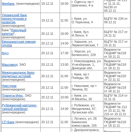
ГКЦБФР № 213
г. Одесса, пр-т
Финбанк
, (внеочередное)
19.12.11
16:00
от 11.11.11,
Шевченко, 4-а
№230 от
06.12.11
Украинский банк
реконструкции и
г. Киев, ул.
БЦПУ № 234 от
19.12.11
11:00
развития
,
О.Терехина, 4
09.12.11
(внеочередное)
Банк "
Народный
г. Киев, бул.
БЦПУ № 217 от
капитал
",
20.12.11
16:00
И.Лепсе, 4
16.11.11
(внеочередное)
Евроазиатская пивная
г. Харьков, ул.
БЦПУ № 217 от
20.12.11
14:00
группа
Лермонтовская, 7
16.11.11
Ведомости
г. Херсон, ул.
Круз
20.12.11
17:30
ГКЦБФР №218
Белинского, 22б
от 18.11.11
г. Новогродовка, ул.
Ведомости
Машзавод
. ЗАО
20.12.11
13:00
Углезборная, 1,
ГКЦБФР №218
Донецкая обл.
от 18.11.11
Международное бюро
Ведомости
г. Киев, пр-т
кредитных историй
,
20.12.11
11:00
ГКЦБФР №220
Победы, 65
(внеочередное)
от 22.11.11
Ведомости
Никстром
г. Николаев, пр-т
20.12.11
11:00
ГКЦБФР №218
(внеочередное)
Ленина, 81
от 18.11.11
Планета-Инкс
, ЗАО
г. Киев, ул.
БЦПУ № 214 от
20.12.11
10:00
(внеочередное)
И.Мазепы, 26
11.11.11
Ведомости
Рубежанский картонно-
г. Рубежное, ул.
ГКЦБФР № 212
тарный комбинат
,
20.12.11
14:00
Менделеева, 67,
от 10.11.11, №
(внеочередное)
Луганская обл.
215 от 15.11.11
г. Луганск, ул. 26
Ведомости
СП Банк
(внеочередное)
20.12.11
11:00
Бакинских
ГКЦБФР №218
комиссаров, 155
от 18.11.11
г. Днепропетровск,
Ведомости