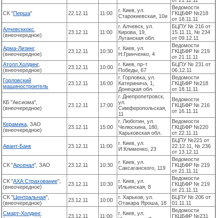
от 21.11.11
Ведомости
г. Киев, ул.
СК "
Перша
"
22.12.11
11:00
ГКЦБФР №218
Старокиевская, 10и
от 18.11.11
г. Алчевск, ул.
БЦПУ № 216 от
Алчевсккокс
,
23.12.11
11:00
Кирова, 19,
15.11.11, № 234
(внеочередное)
Луганская обл.
от 09.12.11
Ведомости
Арма-Лизинг
,
г. Киев, ул.
23.12.11
10:30
ГКЦБФР № 219
(внеочередное)
Н.Гринченко, 4
от 21.11.11
Атолл Холдинг
,
г. Киев, пр-т
БЦПУ № 231 от
23.12.11
10:00
(внеочередное)
Победы, 67
06.12.11
г. Горловка, ул.
Ведомости
Горловский
23.12.11
16:00
Катеринича, 1,
ГКЦБФР №218
машиностроитель
Донецкая обл.
от 18.11.11
г. Днепропетровск,
Ведомости
КБ "Аксиома",
ул.
23.12.11
17:00
ГКЦБФР № 216
(внеочередное)
Симферопольская,
от 16.11.11
11
г. Люботин, ул.
Ведомости
Керамика
, ЗАО
23.12.11
15:00
Челюскина, 180,
ГКЦБФР №220
(внеочередное)
Харьковская обл.
от 22.11.11
БЦПУ №221 от
г. Киев, ул.
Авант-Банк
23.12.11
11:00
22.12.11, № 236
И.Клименко, 23
от 13.12.11
Ведомости
г. Киев, ул.
СК "
Арсенал
", ЗАО
23.12.11
10:30
ГКЦБФР № 219
Саксаганского, 119
от 21.11.11
Ведомости
СК "
АХА Страхование
",
г. Киев, ул.
23.12.11
10:30
ГКЦБФР № 219
(внеочередное)
Ильинская, 8
от 21.11.11
СК "
Центральная
",
г. Харьков, ул.
БЦПУ № 206 от
23.12.11
10:00
(внеочередное)
Отакара Яроша, 18
01.11.11
Ведомости
Смарт-Холдинг
,
г. Киев, ул.
23.12.11
11:00
ГКЦБФР №231