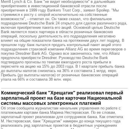
Merrill Lynch & Co. Банк "не видит необходимости" в дальнейших
приобретениях в инвестиционной банковской отрасли после
приобретения в 1999 году Bankers Trust Corp., заявил Бройер. "Мы
стремимся к росту с опорой исключительно на собственные
возможности", - отметил он. Он также сказал, что филиальное
подразделение Deutsche Bank 24 открыто для сделок различного рода,
включая приобретение пакета его акций. Основной целью Deutsche
Bank является поиск партнера в области розничных банковских
операций, поскольку деятельность его подразделения негативно
влияет на общие показатели банка на протяжении двух лет подряд. В
прошлом году банк пытался продать контрольный пакет акций этого
подразделения страховой компании Allianz AG во время переговоров о
покупке Dresdner Bank AG. Однако все закончилось тем, что Allianz
предпочла приобрести Dresdner. Руководство Deutsche Bank
подтвердило прогнозы по темпам ежегодного роста прибыли в
пересчете на акцию на 15% до 2003 года. В I квартале прибыль банка
до выплаты налогов снизилась на 36% и составила 1 млрд. евро.
Прибыль (до выплаты налогов) от розничных банковских операций
упала на 66% и составила 38 млн. евро.
Коммерческий банк "Хрещатик" реализовал первый
зарплатный проект на базе карточки Национальной
системы массовых электронных платежей
Об этом сообщила журналистам начальник управления по работе с
платежными картами банка Марина Нестеровская. По ее словам,
зарплатный проект реализован для сотрудников банка. Как отметила
М. Нестеровская, банк "Хрещатик" намерен до конца текущего года
реализовать ряд зарплатных проектов в бюджетных учреждениях