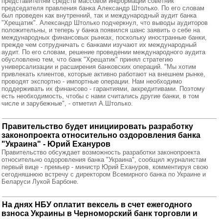
представителям средств массовой информации советник
председателя правления банка Александр Штолько. По его словам
был проведен как внутренний, так и международный аудит банка
"Хрещатик". Александр Штолько подчеркнул, что выводы аудиторов
положительны, и теперь у банка появился шанс заявить о себе на
международных финансовых рынках, поскольку иностранные банки,
прежде чем сотрудничать с банками изучают их международный
аудит. По его словам, решение проведении международного аудита
обусловлено тем, что банк "Хрещатик" принял стратегию
универсализации и расширения банковских операций. "Мы хотим
привлекать клиентов, которые активно работают на внешнем рынке,
проводят экспортно - импортные операции. Нам необходимо
поддерживать их финансово - гарантиями, аккредитивами. Поэтому
есть необходимость, чтобы с нами считались другие банки, в том
числе и зарубежные", - отметил А.Штолько.
Правительство будет инициировать разработку
законопроекта относительно оздоровления банка
"Украина" - Юрий Ехануров
Правительство обсуждает возможность разработки законопроекта
относительно оздоровления банка "Украина", сообщил журналистам
первый вице - премьер - министр Юрий Ехануров, комментируя свою
сегодняшнюю встречу с директором Всемирного банка по Украине и
Беларуси Лукой Барбоне.
На днях НБУ оплатит вексель в счет ежегодного
взноса Украины в Черноморский банк торговли и