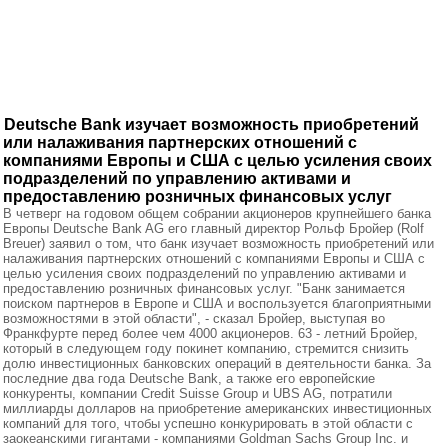
Deutsche Bank изучает возможность приобретений
или налаживания партнерских отношений с
компаниями Европы и США с целью усиления своих
подразделений по управлению активами и
предоставлению розничных финансовых услуг
В четверг на годовом общем собрании акционеров крупнейшего банка
Европы Deutsche Bank AG его главный директор Рольф Бройер (Rolf
Breuer) заявил о том, что банк изучает возможность приобретений или
налаживания партнерских отношений с компаниями Европы и США с
целью усиления своих подразделений по управлению активами и
предоставлению розничных финансовых услуг. "Банк занимается
поиском партнеров в Европе и США и воспользуется благоприятными
возможностями в этой области", - сказал Бройер, выступая во
Франкфурте перед более чем 4000 акционеров. 63 - летний Бройер,
который в следующем году покинет компанию, стремится снизить
долю инвестиционных банковских операций в деятельности банка. За
последние два года Deutsche Bank, а также его европейские
конкуренты, компании Credit Suisse Group и UBS AG, потратили
миллиарды долларов на приобретение американских инвестиционных
компаний для того, чтобы успешно конкурировать в этой области с
заокеанскими гигантами - компаниями Goldman Sachs Group Inc. и