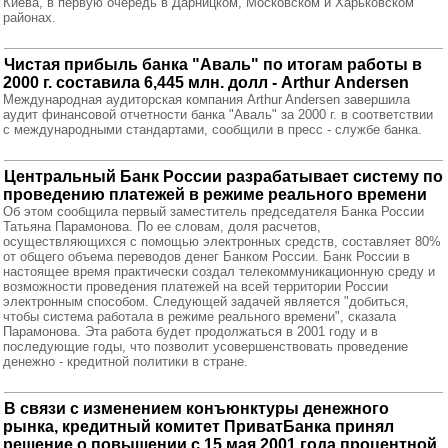
Киева, в первую очередь в Дарницком, Московском и Харьковском
районах.
Чистая прибыль банка "Аваль" по итогам работы в
2000 г. составила 6,445 млн. долл - Аrthur Аndersen
Международная аудиторская компания Arthur Andersen завершила
аудит финансовой отчетности банка "Аваль" за 2000 г. в соответствии
с международными стандартами, сообщили в пресс - службе банка.
Центральный Банк России разрабатывает систему по
проведению платежей в режиме реального времени
Об этом сообщила первый заместитель председателя Банка России
Татьяна Парамонова. По ее словам, доля расчетов,
осуществляющихся с помощью электронных средств, составляет 80%
от общего объема переводов денег Банком России. Банк России в
настоящее время практически создал телекоммуникационную среду и
возможности проведения платежей на всей территории России
электронным способом. Следующей задачей является "добиться,
чтобы система работала в режиме реального времени", сказала
Парамонова. Эта работа будет продолжаться в 2001 году и в
последующие годы, что позволит усовершенствовать проведение
денежно - кредитной политики в стране.
В связи с изменением конъюнктуры денежного
рынка, кредитный комитет ПриватБанка принял
решение о повышении с 15 мая 2001 года процентной