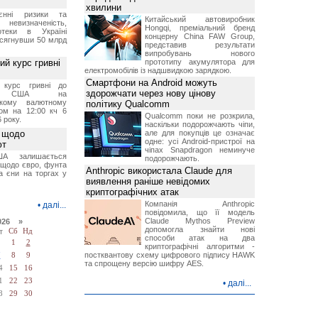
хвилини
єнні ризики та
Китайський автовиробник
 невизначеність,
Hongqi, преміальний бренд
отеки в Україні
концерну China FAW Group,
 сягнувши 50 млрд
представив результати
випробувань нового
й курс гривні
прототипу акумулятора для
електромобілів із надшвидкою зарядкою.
Смартфони на Android можуть
й курс гривні до
здорожчати через нову цінову
а США на
ському валютному
політику Qualcomm
ом на 12:00 кч 6
Qualcomm поки не розкрила,
 року.
наскільки подорожчають чіпи,
 щодо
але для покупців це означає
одне: усі Android-пристрої на
ют
чіпах Snapdragon неминуче
А залишається
подорожчають.
 щодо євро, фунта
Anthropic використала Claude для
та єни на торгах у
виявлення раніше невідомих
криптографічних атак
Компанія Anthropic
•
далі...
повідомила, що її модель
Claude Mythos Preview
026 »
допомогла знайти нові
т
Сб
Нд
способи атак на два
1
2
криптографічні алгоритми -
постквантову схему цифрового підпису HAWK
7
8
9
та спрощену версію шифру AES.
4
15
16
1
22
23
•
далі...
8
29
30