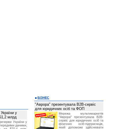
БІЗНЕС
"Аврора" презентувала B2B-сервіс
для юридичних осіб та ФОП
 України у
Мережа мультимаркетів
51,2 млрд
"Аврора" презентувала B2B-
сервіс для юридичних осіб та
резерви України у
фізичних осіб-підприємців,
опередніми даними,
який допоможе здійснювати
ь на $70,4 млн,