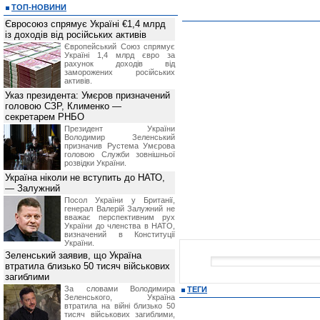
ТОП-НОВИНИ
Євросоюз спрямує Україні €1,4 млрд
із доходів від російських активів
Європейський Союз спрямує
Україні 1,4 млрд євро за
рахунок доходів від
заморожених російських
активів.
Указ президента: Умєров призначений
головою СЗР, Клименко —
секретарем РНБО
Президент України
Володимир Зеленський
призначив Pустема Умєрова
головою Служби зовнішньої
розвідки України.
Україна ніколи не вступить до НАТО,
— Залужний
Посол України у Британії,
генерал Валерій Залужний не
вважає перспективним рух
України до членства в НАТО,
визначений в Конституції
України.
Зеленський заявив, що Україна
втратила близько 50 тисяч військових
загиблими
За словами Володимира
ТЕГИ
Зеленського, Україна
втратила на війні близько 50
тисяч військових загиблими,