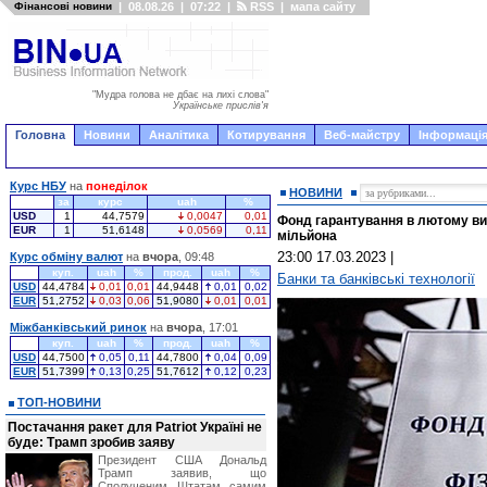
Фінансові новини
|
08.08.26
|
07:22
|
RSS
|
мапа сайту
"Мудра голова не дбає на лихі слова"
Українське прислів'я
Головна
Новини
Аналітика
Котирування
Веб-майстру
Інформація
Курс НБУ
на
понеділок
НОВИНИ
за
курс
uah
%
USD
1
44,7579
0,0047
0,01
Фонд гарантування в лютому ви
EUR
1
51,6148
0,0569
0,11
мільйона
23:00 17.03.2023
|
Курс обміну валют
на
вчора
, 09:48
куп.
uah
%
прод.
uah
%
Банки та банківські технології
USD
44,4784
0,01
0,01
44,9448
0,01
0,02
EUR
51,2752
0,03
0,06
51,9080
0,01
0,01
Міжбанківський ринок
на
вчора
, 17:01
куп.
uah
%
прод.
uah
%
USD
44,7500
0,05
0,11
44,7800
0,04
0,09
EUR
51,7399
0,13
0,25
51,7612
0,12
0,23
ТОП-НОВИНИ
Постачання ракет для Patriot Україні не
буде: Трамп зробив заяву
Президент США Дональд
Трамп заявив, що
Сполученим Штатам самим