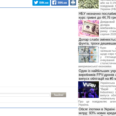
або на 0,1%
повідомив 
України (НБ
НБУ незначно послабив
курс гривні до 44,76 гр
Довідкови
долар
міжбанків
ринку стан
серпня 2026
Долар слабо змінюєтьс
фунта, трохи дешевшає
Курс 
залишаєт
щодо євро т
у п'ятниц
очікува
статистич
американської економіки.
Один із найбільших укр
виробників FPV-дронів
випуск облігацій на ₴5
Українс
технологі
"Вирій Ін
Industries)
випуск облі
номінальну
Про це повідомляє агент
Україна.
Обсяг іпотеки в Україні
млрд: 93% нових креди