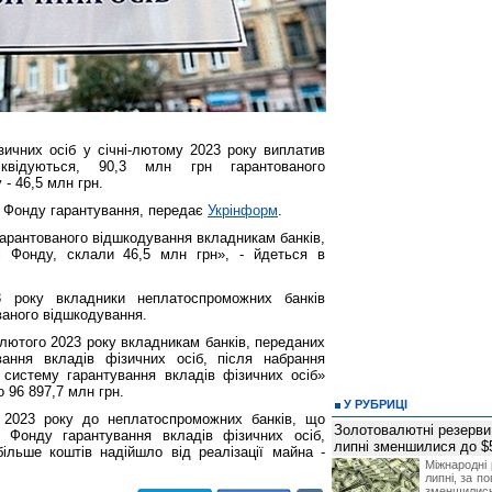
зичних осіб у січні-лютому 2023 року виплатив
квідуються, 90,3 млн грн гарантованого
 - 46,5 млн грн.
 Фонду гарантування, передає
Укрінформ
.
арантованого відшкодування вкладникам банків,
і Фонду, склали 46,5 млн грн», - йдеться в
3 року вкладники неплатоспроможних банків
ваного відшкодування.
лютого 2023 року вкладникам банків, переданих
ання вкладів фізичних осіб, після набрання
 систему гарантування вкладів фізичних осіб»
о 96 897,7 млн грн.
У РУБРИЦІ
 2023 року до неплатоспроможних банків, що
Золотовалютні резерви
 Фонду гарантування вкладів фізичних осіб,
липні зменшилися до $
ільше коштів надійшло від реалізації майна -
Міжнародні 
липні, за п
зменшилис