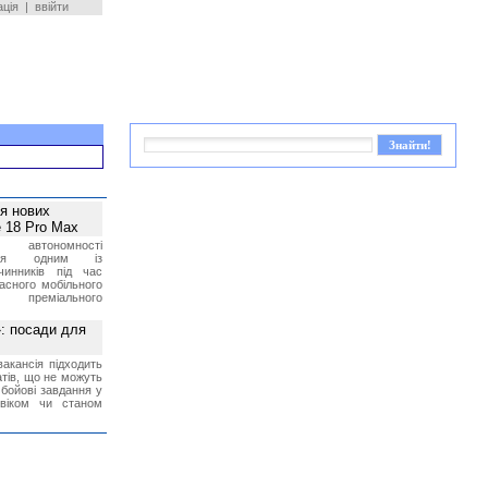
ація
|
ввійти
ея нових
 18 Pro Max
 автономності
ться одним із
чинників під час
асного мобільного
 преміального
»: посади для
акансія підходить
тів, що не можуть
бойові завдання у
 віком чи станом