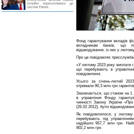
потрібні перехоплювачі до
систем Patriot.
Фонд гарантування вкладів фі
вкладникам банків, що лі
відшкодування, із них у лютому
Про це повідомляє пресслужба
«У лютому 2023 року виплати г
що перебувають в управлінн
повідомленні.
Усього за січень-лютий 202
отримали 90,3 млн грн гаранто
Зазначається, що станом на 1 
в управління Фонду гарантув
чинності Закону України «Про
(26.02.2012), було відшкодован
Як повідомлялося, у лютому
перебувають під управлінням
надійшло 957,7 млн грн. Найб
902,2 млн грн.