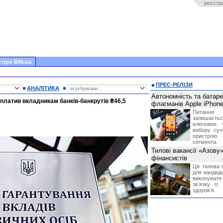
реєстр
 про BIN.ua
ПРЕС-РЕЛІЗИ
АНАЛІТИКА
Автономність та батар
платив вкладникам банків-банкрутів ₴46,5
флагманів Apple iPhone
Питання
залишає
ключових 
вибору суч
пристрою
сегмента.
Тилові вакансії «Азову
фінансистів
Ця тилова в
для кандида
виконувати 
звʼязку із
здоровʼя.