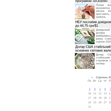
програмою «єОселя»
Попри во
економічну
обсяги іп
зростають,
гривень.
НБУ послабив довідкови
до 44,75 грн/$1
Довідкови
долар
міжбанків
ринку стан
серпня 2026
Долар США стабільний
основних світових вал
Долар СШ
стабільним
стерлінгів 
четвер.
«
Серпень 2
Пн
Вт
Ср
Чт
П
3
4
5
6
10
11
12
13
1
17
18
19
20
2
24
25
26
27
2
31