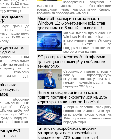
корпоративні закупівлі в
, - до $51,2 млрд,
магазинах мережі за безготівковим
Національний банк
розрахунком через корпоративний баланс,
У) у п'ятницю.
повідомила пресслужба компанії.
 довідковий
Microsoft розширила можливості
н/$1
Windows 11: біометричний вхід став
й курс гривні до
доступним на більшій кількості ПК
а США на
Ми вже писали про оновлення
ському валютному
Windows Hello, яке очікується
ом на 12:00 кч 7
в серпневому патчі Windows
 року.
11. Схоже, за
я до євро та
повідомленнями, воно почало
 до єни
розгортатися раніше.
ЄС розгортає мережу AI-гігафабрик
долара США
ься стабільним
для зміцнення позицій у глобальних
а фунта стерлінгів
технологіях
ю вранці на тлі
Єврокомісія прагне створити
ння ключових
власну інфраструктуру
них даних щодо
штучного інтелекту, яка має
почати функціонувати до
аїнських
середини 2028 року
 анонсував
Чіпи для смартфонів втрачають
 млрд
попит: поставки скоротилися на 15%
ька оборонно-
через зростання вартості пам’яті
чна компанія ТОВ
дастрі" (Vyriy
У першій половині 2026 року
 здійснює дебютний
світові постачання чипів для
гацій серії "А" на
смартфонів скоротилися на
 суму 5 млрд грн.
15% порівняно з аналогічним
ство Інтерфакс-
періодом торік.
Китайські розробники створили
 сягнув ₴50
батарею для електромобілів із
тів — за
зарядкою до 70% менш ніж за 4