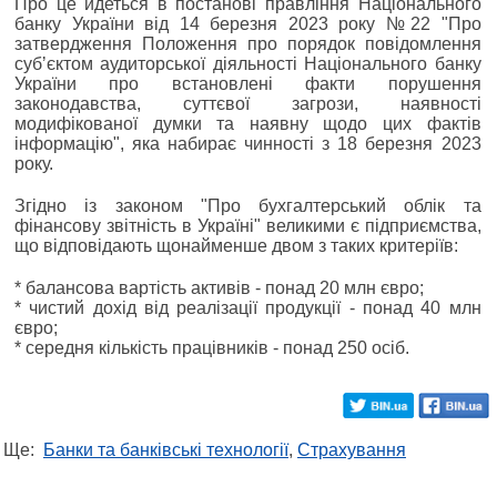
Про це йдеться в постанові правління Національного
банку України від 14 березня 2023 року №22 "Про
затвердження Положення про порядок повідомлення
субʼєктом аудиторської діяльності Національного банку
України про встановлені факти порушення
законодавства, суттєвої загрози, наявності
модифікованої думки та наявну щодо цих фактів
інформацію", яка набирає чинності з 18 березня 2023
року.
Згідно із законом "Про бухгалтерський облік та
фінансову звітність в Україні" великими є підприємства,
що відповідають щонайменше двом з таких критеріїв:
* балансова вартість активів - понад 20 млн євро;
* чистий дохід від реалізації продукції - понад 40 млн
євро;
* середня кількість працівників - понад 250 осіб.
Ще:
Банки та банківські технології
,
Страхування