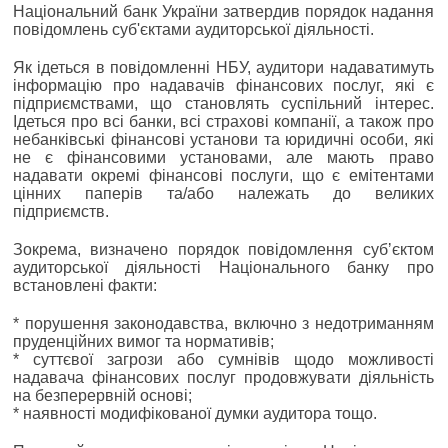
Національний банк України затвердив порядок надання
повідомлень суб'єктами аудиторської діяльності.
Як ідеться в повідомленні НБУ, аудитори надаватимуть
інформацію про надавачів фінансових послуг, які є
підприємствами, що становлять суспільний інтерес.
Ідеться про всі банки, всі страхові компанії, а також про
небанківські фінансові установи та юридичні особи, які
не є фінансовими установами, але мають право
надавати окремі фінансові послуги, що є емітентами
цінних паперів та/або належать до великих
підприємств.
Зокрема, визначено порядок повідомлення субʼєктом
аудиторської діяльності Національного банку про
встановлені факти:
* порушення законодавства, включно з недотриманням
пруденційних вимог та нормативів;
* суттєвої загрози або сумнівів щодо можливості
надавача фінансових послуг продовжувати діяльність
на безперервній основі;
* наявності модифікованої думки аудитора тощо.