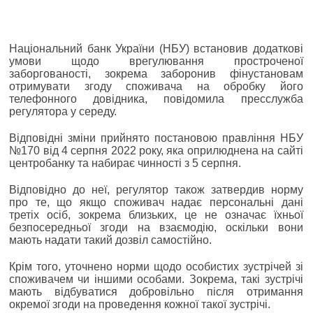
Національний банк України (НБУ) встановив додаткові
умови щодо врегулювання простроченої
заборгованості, зокрема заборонив фінустановам
отримувати згоду споживача на обробку його
телефонного довідника, повідомила пресслужба
регулятора у середу.
Відповідні зміни прийнято постановою правління НБУ
№170 від 4 серпня 2022 року, яка оприлюднена на сайті
центробанку та набирає чинності з 5 серпня.
Відповідно до неї, регулятор також затвердив норму
про те, що якщо споживач надає персональні дані
третіх осіб, зокрема близьких, це не означає їхньої
безпосередньої згоди на взаємодію, оскільки вони
мають надати такий дозвіл самостійно.
Крім того, уточнено норми щодо особистих зустрічей зі
споживачем чи іншими особами. Зокрема, такі зустрічі
мають відбуватися добровільно після отримання
окремої згоди на проведення кожної такої зустрічі.