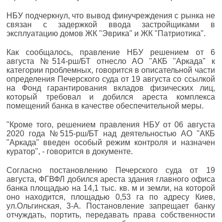
НБУ подчеркнул, что вывод финучреждения с рынка не
связан с задержкой ввода застройщиками в
эксплуатацию домов ЖК "Эврика" и ЖК "Патриотика".
Как сообщалось, правление НБУ решением от 6
августа №514-рш/БТ отнесло АО "АКБ "Аркада" к
категории проблемных, говорится в описательной части
определения Печерского суда от 19 августа со ссылкой
на Фонд гарантирования вкладов физических лиц,
который требовал и добился ареста комплекса
помещений банка в качестве обеспечительной меры.
"Кроме того, решением правления НБУ от 06 августа
2020 года №515-рш/БТ над деятельностью АО "АКБ
"Аркада" введен особый режим контроля и назначен
куратор", - говорится в документе.
Согласно постановлению Печерского суда от 19
августа, ФГВФЛ добился ареста здания главного офиса
банка площадью на 14,1 тыс. кв. м и земли, на которой
оно находится, площадью 0,53 га по адресу Киев,
ул.Ольгинская, 3-А. Постановление запрещает банку
отчуждать, портить, передавать права собственности