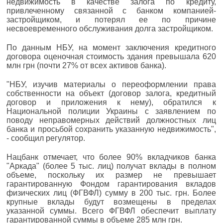
недвижимость в качестве залога по кредиту,
привлеченному связанной с банком компанией-
застройщиком, и потерял ее по причине
несвоевременного обслуживания долга застройщиком.
По данным НБУ, на момент заключения кредитного
договора оценочная стоимость здания превышала 620
млн грн (почти 27% от всех активов банка).
"НБУ, изучив материалы о переоформлении права
собственности на объект (договор залога, кредитный
договор и приложения к нему), обратился к
Национальной полиции Украины с заявлением по
поводу неправомерных действий должностных лиц
банка и просьбой сохранить указанную недвижимость",
- сообщил регулятор.
Нацбанк отмечает, что более 90% вкладчиков банка
"Аркада" (более 5 тыс. лиц) получат вклады в полном
объеме, поскольку их размер не превышает
гарантированную Фондом гарантирования вкладов
физических лиц (ФГВФЛ) сумму в 200 тыс. грн. Более
крупные вклады будут возмещены в пределах
указанной суммы. Всего ФГВФЛ обеспечит выплату
гарантированной суммы в объеме 285 млн грн.