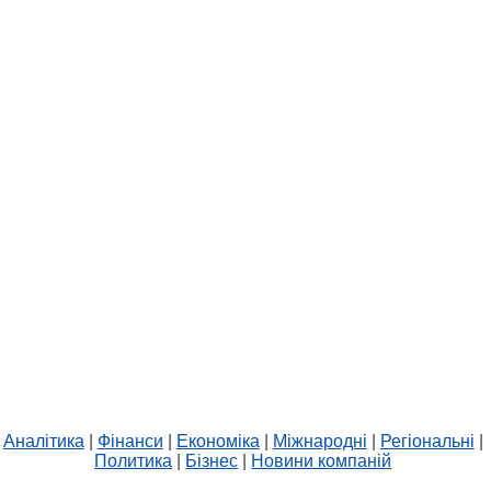
Аналітика
|
Фінанси
|
Економіка
|
Міжнародні
|
Регіональні
|
Политика
|
Бізнес
|
Новини компаній