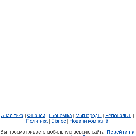
Аналітика
|
Фінанси
|
Економіка
|
Міжнародні
|
Регіональні
|
Политика
|
Бізнес
|
Новини компаній
Вы просматриваете мобильную версию сайта.
Перейти на