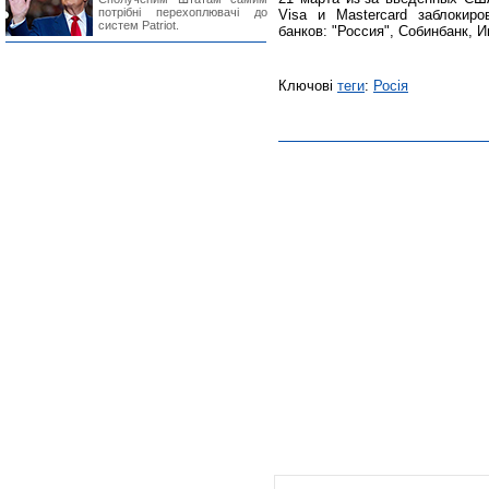
потрібні перехоплювачі до
Visa и Mastercard заблоки
систем Patriot.
банков: "Россия", Собинбанк, 
Ключові
теги
:
Росія