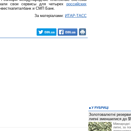
ровали свои сервисы для четырех
российских
Инвесткапиталбанк и СМП Банк.
За матеріалами:
ИТАР-ТАСС
У РУБРИЦІ
Золотовалютні резерви
липні зменшилися до $
Міжнародні 
липні, за п
зменшилис