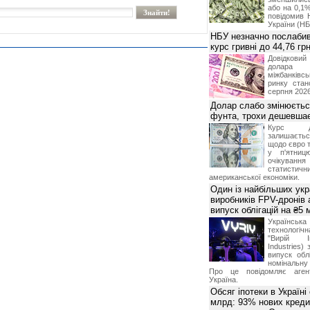
або на 0,1%
повідомив 
України (НБ
НБУ незначно послабив
курс гривні до 44,76 гр
Довідкови
долар
міжбанків
ринку стан
серпня 2026
Долар слабо змінюєтьс
фунта, трохи дешевшає
Курс 
залишаєт
щодо євро т
у п'ятниц
очікува
статистич
американської економіки.
Один із найбільших укр
виробників FPV-дронів
випуск облігацій на ₴5
Українс
технологі
"Вирій Ін
Industries)
випуск облі
номінальну
Про це повідомляє агент
Україна.
Обсяг іпотеки в Україні
млрд: 93% нових креди