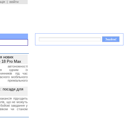
ація
|
ввійти
ея нових
 18 Pro Max
 автономності
ться одним із
чинників під час
асного мобільного
 преміального
»: посади для
акансія підходить
тів, що не можуть
бойові завдання у
 віком чи станом