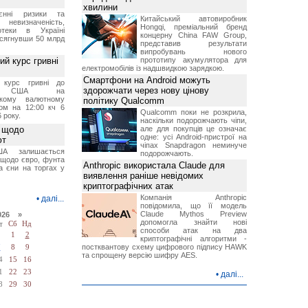
хвилини
єнні ризики та
Китайський автовиробник
 невизначеність,
Hongqi, преміальний бренд
отеки в Україні
концерну China FAW Group,
 сягнувши 50 млрд
представив результати
випробувань нового
й курс гривні
прототипу акумулятора для
електромобілів із надшвидкою зарядкою.
Смартфони на Android можуть
й курс гривні до
здорожчати через нову цінову
а США на
ському валютному
політику Qualcomm
ом на 12:00 кч 6
Qualcomm поки не розкрила,
 року.
наскільки подорожчають чіпи,
 щодо
але для покупців це означає
одне: усі Android-пристрої на
ют
чіпах Snapdragon неминуче
А залишається
подорожчають.
 щодо євро, фунта
Anthropic використала Claude для
та єни на торгах у
виявлення раніше невідомих
криптографічних атак
Компанія Anthropic
•
далі...
повідомила, що її модель
Claude Mythos Preview
026 »
допомогла знайти нові
т
Сб
Нд
способи атак на два
1
2
криптографічні алгоритми -
постквантову схему цифрового підпису HAWK
7
8
9
та спрощену версію шифру AES.
4
15
16
1
22
23
•
далі...
8
29
30