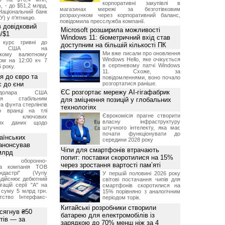
корпоративні закупівлі в
, - до $51,2 млрд,
магазинах мережі за безготівковим
Національний банк
розрахунком через корпоративний баланс,
У) у п'ятницю.
повідомила пресслужба компанії.
 довідковий
Microsoft розширила можливості
н/$1
Windows 11: біометричний вхід став
й курс гривні до
доступним на більшій кількості ПК
а США на
Ми вже писали про оновлення
ському валютному
Windows Hello, яке очікується
ом на 12:00 кч 7
в серпневому патчі Windows
 року.
11. Схоже, за
я до євро та
повідомленнями, воно почало
 до єни
розгортатися раніше.
ЄС розгортає мережу AI-гігафабрик
долара США
ься стабільним
для зміцнення позицій у глобальних
а фунта стерлінгів
технологіях
ю вранці на тлі
Єврокомісія прагне створити
ння ключових
власну інфраструктуру
них даних щодо
штучного інтелекту, яка має
почати функціонувати до
аїнських
середини 2028 року
 анонсував
Чіпи для смартфонів втрачають
 млрд
попит: поставки скоротилися на 15%
ька оборонно-
через зростання вартості пам’яті
чна компанія ТОВ
дастрі" (Vyriy
У першій половині 2026 року
 здійснює дебютний
світові постачання чипів для
гацій серії "А" на
смартфонів скоротилися на
 суму 5 млрд грн.
15% порівняно з аналогічним
ство Інтерфакс-
періодом торік.
Китайські розробники створили
 сягнув ₴50
батарею для електромобілів із
тів — за
зарядкою до 70% менш ніж за 4