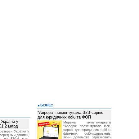
БІЗНЕС
"Аврора" презентувала B2B-сервіс
для юридичних осіб та ФОП
 України у
Мережа мультимаркетів
51,2 млрд
"Аврора" презентувала B2B-
сервіс для юридичних осіб та
резерви України у
фізичних осіб-підприємців,
опередніми даними,
який допоможе здійснювати
ь на $70,4 млн,