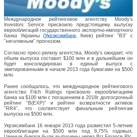
Международное рейтинговое агентству Moody's
Investors Service присвоило предстоящему выпуску
еврооблигаций государственного экспортно-импортного
банка Украины (
Укрэксимбанк
, Киев) рейтинг "B3" с
"негативным" прогнозом.
Согласно пресс-релизу агентства, Moody's ожидает, что
объем выпуска составит $100 млн и в дальнейшем он
будет консолидирован в единый выпуск с
эмитированными в начале 2013 года бумагами на $500
млн.
Ранее сообщалось, что международное рейтингового
агентство Fitch Ratings присвоило еврооблигациям
банка на $100 млн с погашением в 2018г долгосрочный
рейтинг "B(EXP)" и рейтинг возвратности активов
"RR4", что соответствует финальным рейтингам
выпуска на $500 млн.
Укрэксимбанк 16 января 2013 года разместил 5-летние
еврооблигации на $500 млн под 8,75% годовых.
Ценные бумаги были выпущены через Biz Finance Plc.