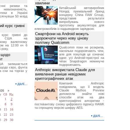
хвилини
єнні ризики та
Китайський автовиробник
 невизначеність,
Hongqi, преміальний бренд
отеки в Україні
концерну China FAW Group,
 сягнувши 50 млрд
представив результати
випробувань нового
й курс гривні
прототипу акумулятора для
електромобілів із надшвидкою зарядкою.
Смартфони на Android можуть
й курс гривні до
здорожчати через нову цінову
а США на
ському валютному
політику Qualcomm
ом на 12:00 кч 6
Qualcomm поки не розкрила,
 року.
наскільки подорожчають чіпи,
 щодо
але для покупців це означає
одне: усі Android-пристрої на
ют
чіпах Snapdragon неминуче
А залишається
подорожчають.
 щодо євро, фунта
Anthropic використала Claude для
та єни на торгах у
виявлення раніше невідомих
криптографічних атак
Компанія Anthropic
•
далі...
повідомила, що її модель
Claude Mythos Preview
026 »
допомогла знайти нові
т
Сб
Нд
способи атак на два
1
2
криптографічні алгоритми -
постквантову схему цифрового підпису HAWK
7
8
9
та спрощену версію шифру AES.
4
15
16
1
22
23
•
далі...
8
29
30