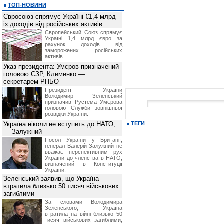
ТОП-НОВИНИ
Євросоюз спрямує Україні €1,4 млрд
із доходів від російських активів
Європейський Союз спрямує
Україні 1,4 млрд євро за
рахунок доходів від
заморожених російських
активів.
Указ президента: Умєров призначений
головою СЗР, Клименко —
секретарем РНБО
Президент України
Володимир Зеленський
призначив Pустема Умєрова
головою Служби зовнішньої
розвідки України.
Україна ніколи не вступить до НАТО,
ТЕГИ
— Залужний
Посол України у Британії,
генерал Валерій Залужний не
вважає перспективним рух
України до членства в НАТО,
визначений в Конституції
України.
Зеленський заявив, що Україна
втратила близько 50 тисяч військових
загиблими
За словами Володимира
Зеленського, Україна
втратила на війні близько 50
тисяч військових загиблими,