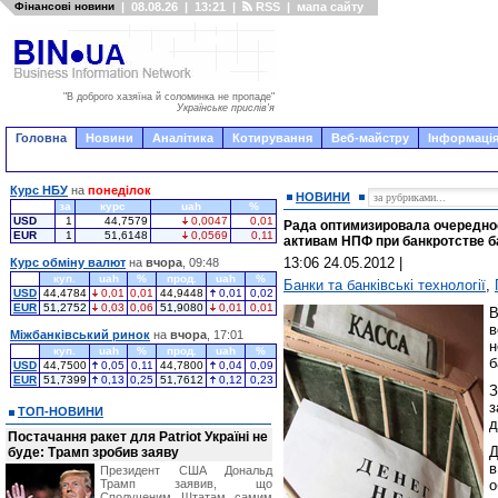
Фінансові новини
|
08.08.26
|
13:21
|
RSS
|
мапа сайту
"В доброго хазяїна й соломинка не пропаде"
Українське прислів'я
Головна
Новини
Аналітика
Котирування
Веб-майстру
Інформація
Курс НБУ
на
понеділок
НОВИНИ
за
курс
uah
%
USD
1
44,7579
0,0047
0,01
Рада оптимизировала очередно
EUR
1
51,6148
0,0569
0,11
активам НПФ при банкротстве б
13:06 24.05.2012
|
Курс обміну валют
на
вчора
, 09:48
куп.
uah
%
прод.
uah
%
Банки та банківські технології
,
USD
44,4784
0,01
0,01
44,9448
0,01
0,02
EUR
51,2752
0,03
0,06
51,9080
0,01
0,01
В
в
Міжбанківський ринок
на
вчора
, 17:01
н
куп.
uah
%
прод.
uah
%
б
USD
44,7500
0,05
0,11
44,7800
0,04
0,09
EUR
51,7399
0,13
0,25
51,7612
0,12
0,23
ТОП-НОВИНИ
д
Постачання ракет для Patriot Україні не
Д
буде: Трамп зробив заяву
в
Президент США Дональд
Трамп заявив, що
о
Сполученим Штатам самим