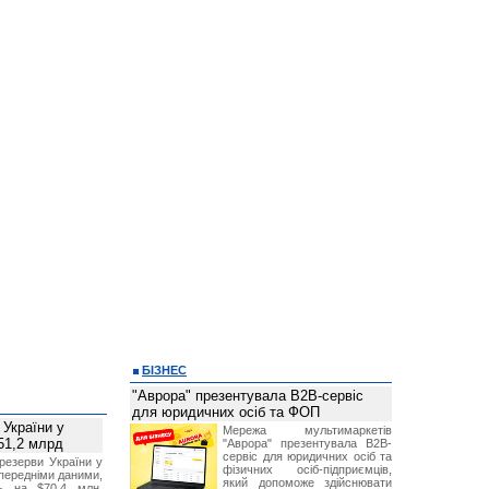
БІЗНЕС
"Аврора" презентувала B2B-сервіс
для юридичних осіб та ФОП
 України у
Мережа мультимаркетів
51,2 млрд
"Аврора" презентувала B2B-
сервіс для юридичних осіб та
резерви України у
фізичних осіб-підприємців,
опередніми даними,
який допоможе здійснювати
ь на $70,4 млн,