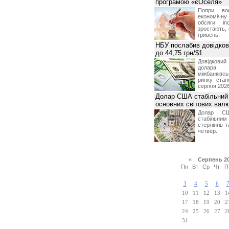
програмою «єОселя»
Попри во
економічну
обсяги іп
зростають,
гривень.
НБУ послабив довідкови
до 44,75 грн/$1
Довідкови
долар
міжбанків
ринку стан
серпня 2026
Долар США стабільний
основних світових вал
Долар СШ
стабільним
стерлінгів 
четвер.
«
Серпень 2
Пн
Вт
Ср
Чт
П
3
4
5
6
10
11
12
13
1
17
18
19
20
2
24
25
26
27
2
31