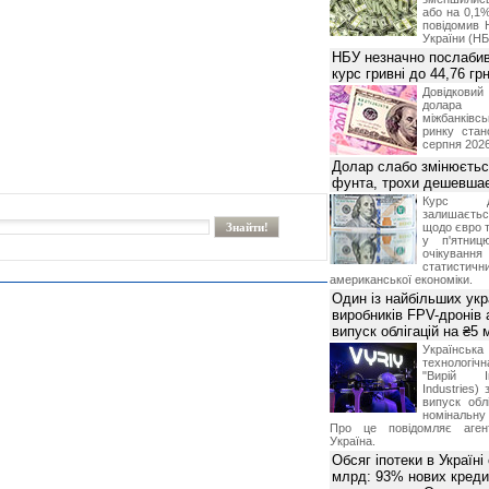
або на 0,1%
повідомив 
України (НБ
НБУ незначно послабив
курс гривні до 44,76 гр
Довідкови
долар
міжбанків
ринку стан
серпня 2026
Долар слабо змінюєтьс
фунта, трохи дешевшає
Курс 
залишаєт
щодо євро т
у п'ятниц
очікува
статистич
американської економіки.
Один із найбільших укр
виробників FPV-дронів
випуск облігацій на ₴5
Українс
технологі
"Вирій Ін
Industries)
випуск облі
номінальну
Про це повідомляє агент
Україна.
Обсяг іпотеки в Україні
млрд: 93% нових креди