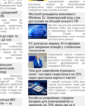
корпоративні закупівлі в
, - до $51,2 млрд,
магазинах мережі за безготівковим
Національний банк
розрахунком через корпоративний баланс,
У) у п'ятницю.
повідомила пресслужба компанії.
 довідковий
Microsoft розширила можливості
н/$1
Windows 11: біометричний вхід став
й курс гривні до
доступним на більшій кількості ПК
а США на
Ми вже писали про оновлення
ському валютному
Windows Hello, яке очікується
ом на 12:00 кч 7
в серпневому патчі Windows
 року.
11. Схоже, за
я до євро та
повідомленнями, воно почало
 до єни
розгортатися раніше.
ЄС розгортає мережу AI-гігафабрик
долара США
ься стабільним
для зміцнення позицій у глобальних
а фунта стерлінгів
технологіях
ю вранці на тлі
Єврокомісія прагне створити
ння ключових
власну інфраструктуру
них даних щодо
штучного інтелекту, яка має
почати функціонувати до
аїнських
середини 2028 року
 анонсував
Чіпи для смартфонів втрачають
 млрд
попит: поставки скоротилися на 15%
ька оборонно-
через зростання вартості пам’яті
чна компанія ТОВ
дастрі" (Vyriy
У першій половині 2026 року
 здійснює дебютний
світові постачання чипів для
гацій серії "А" на
смартфонів скоротилися на
 суму 5 млрд грн.
15% порівняно з аналогічним
ство Інтерфакс-
періодом торік.
Китайські розробники створили
 сягнув ₴50
батарею для електромобілів із
тів — за
зарядкою до 70% менш ніж за 4