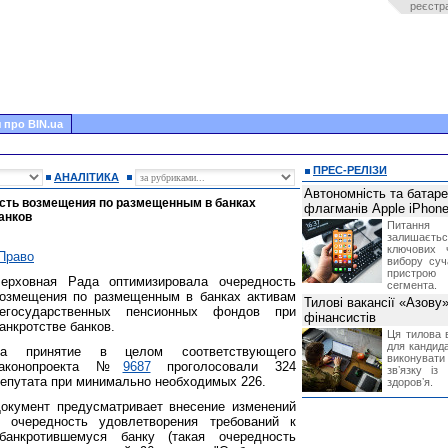
реєстр
 про BIN.ua
ПРЕС-РЕЛІЗИ
АНАЛІТИКА
Автономність та батар
сть возмещения по размещенным в банках
флагманів Apple iPhone
анков
Питання
залишає
ключових 
Право
вибору суч
пристрою
ерховная Рада оптимизировала очередность
сегмента.
озмещения по размещенным в банках активам
Тилові вакансії «Азову
егосударственных пенсионных фондов при
фінансистів
анкротстве банков.
Ця тилова в
для кандида
За принятие в целом соответствующего
виконувати 
законопроекта №
9687
проголосовали 324
звʼязку із
епутата при минимально необходимых 226.
здоровʼя.
окумент предусматривает внесение изменений
 очередность удовлетворения требований к
банкротившемуся банку (такая очередность