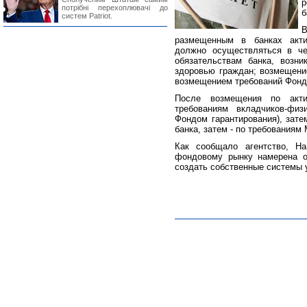
р
потрібні перехоплювачі до
б
систем Patriot.
В
размещенным в банках акти
должно осуществляться в че
обязательствам банка, возн
здоровью граждан; возмещение
возмещением требований Фонда
После возмещения по акт
требованиям вкладчиков-фи
Фондом гарантирования), зате
банка, затем - по требованиям
Как сообщало агентство, Н
фондовому рынку намерена о
создать собственные системы 