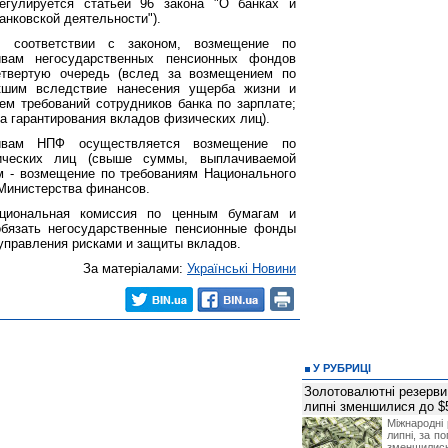
егулируется статьей 96 закона "О банках и
анковской деятельности").
 соответствии с законом, возмещение по
вам негосударственных пенсионных фондов
твертую очередь (вслед за возмещением по
икшим вследствие нанесения ущерба жизни и
м требований сотрудников банка по зарплате;
 гарантирования вкладов физических лиц).
ивам НПФ осуществляется возмещение по
зических лиц (свыше суммы, выплачиваемой
м - возмещение по требованиям Национального
 Министерства финансов.
ациональная комиссия по ценным бумагам и
бязать негосударственные пенсионные фонды
управления рисками и защиты вкладов.
За матеріалами:
Українські Новини
У РУБРИЦІ
Золотовалютні резерви
липні зменшилися до $
Міжнародні 
липні, за п
зменшилис