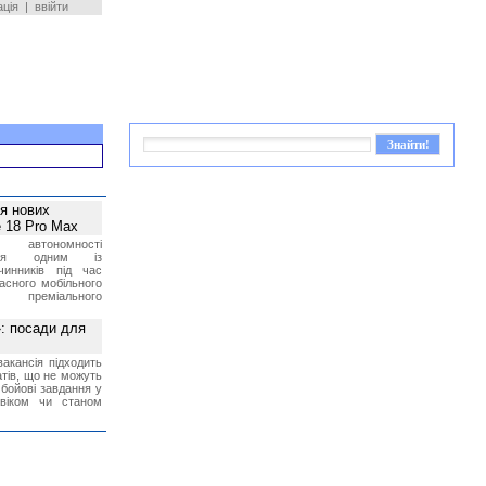
ація
|
ввійти
ея нових
 18 Pro Max
 автономності
ться одним із
чинників під час
асного мобільного
 преміального
»: посади для
акансія підходить
тів, що не можуть
бойові завдання у
 віком чи станом