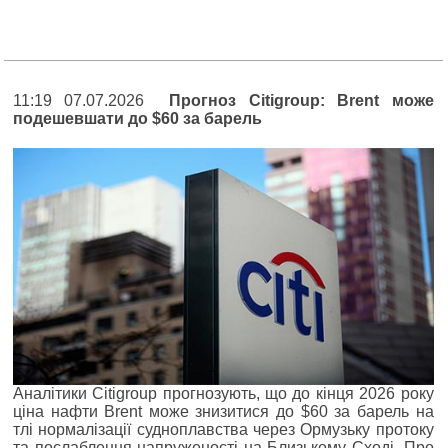
11:19 07.07.2026
Прогноз Citigroup: Brent може
подешевшати до $60 за барель
Аналітики Citigroup прогнозують, що до кінця 2026 року
ціна нафти Brent може знизитися до $60 за барель на
тлі нормалізації судноплавства через Ормузьку протоку
та послаблення напруженості на Близькому Сході. Про