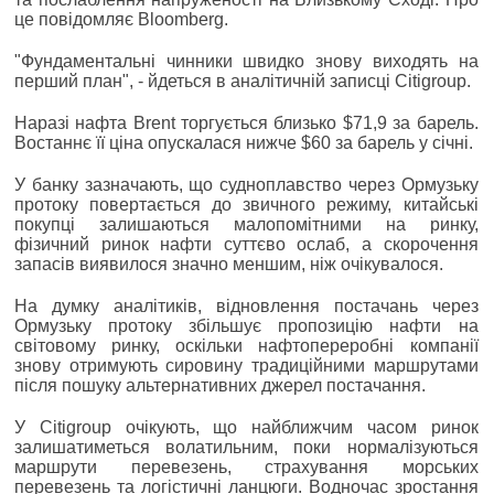
це повідомляє Bloomberg.
"Фундаментальні чинники швидко знову виходять на
перший план", - йдеться в аналітичній записці Citigroup.
Наразі нафта Brent торгується близько $71,9 за барель.
Востаннє її ціна опускалася нижче $60 за барель у січні.
У банку зазначають, що судноплавство через Ормузьку
протоку повертається до звичного режиму, китайські
покупці залишаються малопомітними на ринку,
фізичний ринок нафти суттєво ослаб, а скорочення
запасів виявилося значно меншим, ніж очікувалося.
На думку аналітиків, відновлення постачань через
Ормузьку протоку збільшує пропозицію нафти на
світовому ринку, оскільки нафтопереробні компанії
знову отримують сировину традиційними маршрутами
після пошуку альтернативних джерел постачання.
У Citigroup очікують, що найближчим часом ринок
залишатиметься волатильним, поки нормалізуються
маршрути перевезень, страхування морських
перевезень та логістичні ланцюги. Водночас зростання