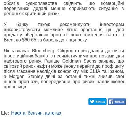
обсягів судноплавства свідчить, що комерційні
перевізники дедалі менше сприймають ситуацію в
регіоні як критичний ризик.
У банку також рекомендують інвесторам
використовувати можливе літнє зростання цін для
продажу, зберігаючи прогноз щодо зниження вартості
Brent до $60-65 за барель до кінця року.
Як зазначає Bloomberg, Citigroup приєднався до низки
інвестиційних банків із песимістичними прогнозами для
нафтового ринку. Раніше Goldman Sachs заявив, що
світовий ринок нафти може знову перейти до профіциту
після згасання наслідків конфлікту між США та Іраном,
а Morgan Stanley двічі за останні тижні знизив свої
цінові прогнози, попередивши про ризик надлишкової
пропозиції.
Ще:
Нафта, бензин, автогаз