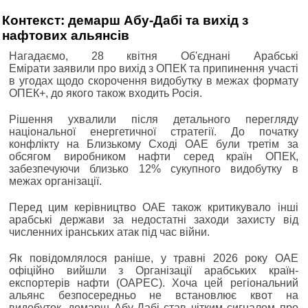
Контекст: демарш Абу-Дабі та вихід з
нафтових альянсів
Нагадаємо, 28 квітня Об'єднані Арабські
Емірати заявили про вихід з ОПЕК та припинення участі
в угодах щодо скорочення видобутку в межах формату
ОПЕК+, до якого також входить Росія.
Рішення ухвалили після детального перегляду
національної енергетичної стратегії. До початку
конфлікту на Близькому Сході ОАЕ були третім за
обсягом виробником нафти серед країн ОПЕК,
забезпечуючи близько 12% сукупного видобутку в
межах організації.
Перед цим керівництво ОАЕ також критикувало інші
арабські держави за недостатні заходи захисту від
численних іранських атак під час війни.
Як повідомлялося раніше, у травні 2026 року ОАЕ
офіційно вийшли з Організації арабських країн-
експортерів нафти (OAPEC). Хоча цей регіональний
альянс безпосередньо не встановлює квот на
видобуток, демарш Абу-Дабі став чітким сигналом про