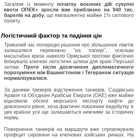
Загалом із моменту
початку воєнних дій сукупні
квоти ОПЕК+ зросли вже приблизно на 940 тис.
барелів на добу
, що еквівалентно майже 1% світового
попиту.
Логістичний фактор та падіння цін
Тривалий час попередні рішення про збільшення лімітів
залишалися переважно "на папері", оскільки
масштабна криза навколо Ормузької протоки фактично
блокувала ключові логістичні шляхи для країн Перської
затоки.
Проте після досягнення дипломатичного
порозуміння між Вашингтоном і Тегераном ситуація
нормалізувалася.
За даними трекерів відстеження танкерів, Саудівська
Аравія та Об'єднані Арабські Емірати (ОАЕ) вже майже
відновили обсяги морського експорту нафти до
довоєнного рівня, хоча фактичні показники видобутку в
цих країнах усе ще залишаються нижчими за історичну
норму.
Повернення танкерів на маршрути вже спровокувало
профіцит сировини на ключових азійських ринках. На