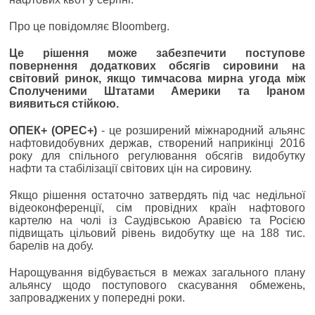
Про це повідомляє Bloomberg.
Це рішення може забезпечити поступове
повернення додаткових обсягів сировини на
світовий ринок, якщо тимчасова мирна угода між
Сполученими Штатами Америки та Іраном
виявиться стійкою.
ОПЕК+ (OPEC+)
- це розширений міжнародний альянс
нафтовидобувних держав, створений наприкінці 2016
року для спільного регулювання обсягів видобутку
нафти та стабілізації світових цін на сировину.
Якщо рішення остаточно затвердять під час недільної
відеоконференції, сім провідних країн нафтового
картелю на чолі із Саудівською Аравією та Росією
підвищать цільовий рівень видобутку ще на 188 тис.
барелів на добу.
Нарощування відбувається в межах загального плану
альянсу щодо поступового скасування обмежень,
запроваджених у попередні роки.