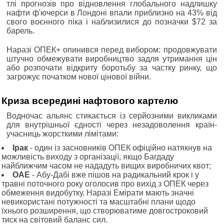
тлі прогнозів про відновлення глобального надлишку
нафти ф'ючерси в Лондоні впали приблизно на 43% від
свого воєнного піка і наблизилися до позначки $72 за
барель.
Наразі ОПЕК+ опинився перед вибором: продовжувати
штучно обмежувати виробництво задля утримання цін
або розпочати відкриту боротьбу за частку ринку, що
загрожує початком нової цінової війни.
Криза всередині нафтового картелю
Водночас альянс стикається із серйозними викликами
для внутрішньої єдності через незадоволення країн-
учасниць жорсткими лімітами:
Ірак
- один із засновників ОПЕК офіційно натякнув на
можливість виходу з організації, якщо Багдаду
найближчим часом не нададуть вищих виробничих квот;
ОАЕ
- Абу-Дабі вже пішов на радикальний крок і у
травні поточного року оголосив про вихід з ОПЕК через
обмеження видобутку. Наразі Емірати мають значні
невикористані потужності та масштабні плани щодо
їхнього розширення, що створюватиме довгостроковий
тиск на світовий баланс сил.