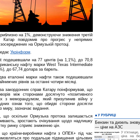
приблизно на 1%, демонструючи зниження третій
к Катар повідомив про прогрес у непрямих
 зосереджених на Ормузькій протоці.
редає
Укрінформ
.
t подешевшали на 77 центів (на 1,1%), до 70,8
риканську нафту марки ​West Texas Intermediate
2%), до 67,74 долара за барель.
идва еталонні марки нафти також подешевшали
йнижчих рівнів за останні чотири місяці.
тва закордонних справ Катару поінформував, що
оворів між сторонами досягнуто «позитивного
них з меморандумом, який призупинив війну у
дних ознак того, що обидві сторони досягли
о миру, зазначає видання.
У РУБРИЦІ
ь, що оскільки Ормузька протока залишається
ривають, зростають очікування щодо надлишку
Бензин та дизель зно
стку ринку сприяє зниженню цін.
— ціни на АЗС
У п'ятницю,
 що країни-виробники нафти з ОПЕК+ під час
ціна на б
 домовляться про подальше підвищення цільових
знизилася н