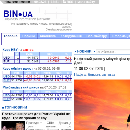
Фінансові новини
|
09.08.26
|
14:51
|
RSS
|
мапа сайту
"Не на користь книжку читать, коли вершки лише
хапать"
Українське прислів'я
Головна
Новини
Аналітика
Котирування
Веб-майстру
Інформація
Курс НБУ
на
завтра
НОВИНИ
за
курс
uah
%
USD
1
44,7579
0,0047
0,01
Нафтовий ринок у мінусі: ціни т
EUR
1
51,6148
0,0569
0,11
Досі
11:06 02.07.2026
|
Курс обміну валют
на 07.08.26, 09:48
куп.
uah
%
прод.
uah
%
Нафта, бензин, автогаз
USD
44,4784
0,01
0,01
44,9448
0,01
0,02
EUR
51,2752
0,03
0,06
51,9080
0,01
0,01
Міжбанківський ринок
на 07.08.26, 17:01
куп.
uah
%
прод.
uah
%
USD
44,7500
0,05
0,11
44,7800
0,04
0,09
EUR
51,7399
0,13
0,25
51,7612
0,12
0,23
ТОП-НОВИНИ
Постачання ракет для Patriot Україні не
буде: Трамп зробив заяву
Президент США Дональд
Трамп заявив, що
Сполученим Штатам самим