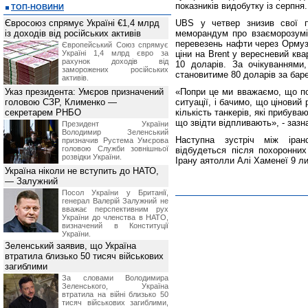
показників видобутку із серпня.
ТОП-НОВИНИ
Євросоюз спрямує Україні €1,4 млрд
UBS у четвер знизив свої п
із доходів від російських активів
меморандум про взаєморозумі
перевезень нафти через Ормузь
Європейський Союз спрямує
Україні 1,4 млрд євро за
ціни на Brent у вересневий ква
рахунок доходів від
10 доларів. За очікуваннями
заморожених російських
становитиме 80 доларів за барел
активів.
Указ президента: Умєров призначений
«Попри це ми вважаємо, що по
головою СЗР, Клименко —
ситуації, і бачимо, що ціновий
секретарем РНБО
кількість танкерів, які прибува
що звідти відпливають», - заз
Президент України
Володимир Зеленський
Наступна зустріч між іран
призначив Pустема Умєрова
головою Служби зовнішньої
відбудеться після похоронних
розвідки України.
Ірану аятолли Алі Хаменеї 9 л
Україна ніколи не вступить до НАТО,
— Залужний
Посол України у Британії,
генерал Валерій Залужний не
вважає перспективним рух
України до членства в НАТО,
визначений в Конституції
України.
Зеленський заявив, що Україна
втратила близько 50 тисяч військових
загиблими
За словами Володимира
Зеленського, Україна
втратила на війні близько 50
тисяч військових загиблими,