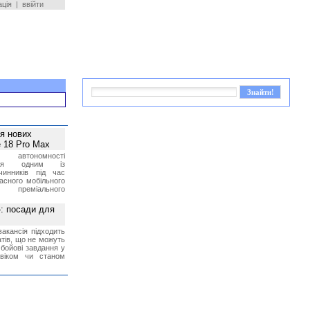
ація
|
ввійти
ея нових
 18 Pro Max
 автономності
ться одним із
чинників під час
асного мобільного
 преміального
»: посади для
акансія підходить
тів, що не можуть
бойові завдання у
 віком чи станом