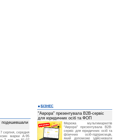
БІЗНЕС
"Аврора" презентувала B2B-сервіс
для юридичних осіб та ФОП
ву подешевшали
Мережа мультимаркетів
"Аврора" презентувала B2B-
сервіс для юридичних осіб та
 7 серпня, середня
фізичних осіб-підприємців,
ензин марки А-95
який допоможе здійснювати
а 7 коп. до 81,07