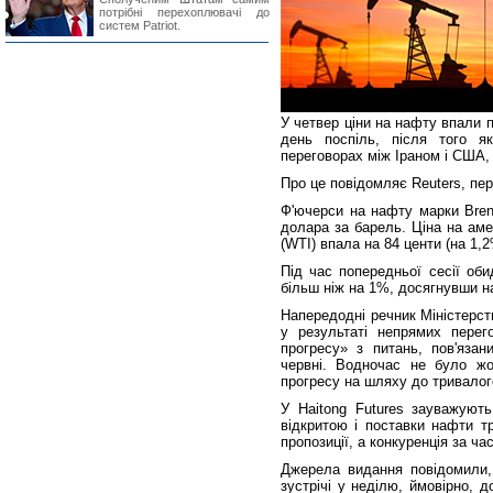
потрібні перехоплювачі до
систем Patriot.
У четвер ціни на нафту впали 
день поспіль, після того я
переговорах між Іраном і США,
Про це повідомляє Reuters, пе
Ф'ючерси на нафту марки Bren
долара за барель. Ціна на аме
(WTI) впала на 84 центи (на 1,
Під час попередньої сесії об
більш ніж на 1%, досягнувши на
Напередодні речник Міністерс
у результаті непрямих перег
прогресу» з питань, пов'яза
червні. Водночас не було жо
прогресу на шляху до тривалог
У Haitong Futures зауважуют
відкритою і поставки нафти т
пропозиції, а конкуренція за ча
Джерела видання повідомили,
зустрічі у неділю, ймовірно,