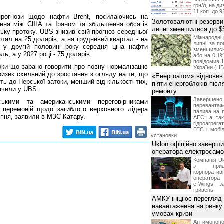
грн/л, на д
11 коп. до 9
рогнози щодо нафти Brent, посилаючись на
Золотовалютні резерви
ння між США та Іраном та збільшення обсягів
липні зменшилися до $
ку протоку. UBS знизив свій прогноз середньої
Міжнародні 
ртал на 25 доларів, а на грудневий квартал - на
липні, за п
, у другій половині року середня ціна нафти
зменшилис
ь, а у 2027 році - 75 доларів.
або на 0,1%
повідомив 
ки що зарано говорити про повну нормалізацію
України (НБ
 ризик схильний до зростання з огляду на те, що
«Енергоатом» відновив
ють до Перської затоки, менший від кількості тих,
п’яти енергоблоків піс
начили у UBS.
ремонту
Завершено 
ськими та американськими переговірниками
переванта
 церемоній щодо загиблого верховного лідера
палива на п
ипня, заявили в МЗС Катару.
АЕС, а та
гідроагрега
ГЕС і мобіл
установки
Uklon офіційно заверш
оператора електросамо
Компанія Uk
з прид
корпоративн
оператора 
e-Wings з
гривень.
АМКУ ініціює перегляд
навантаження на ринку
умовах кризи
Антимоноп