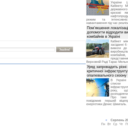
України (
Кабінету М
державног
кризові я
нафтопроду
режим та інтенсивніс
навантаження під час реаліза
Пом’якшення локалізаці
допомогти відродити в
комбайнів в Україні
Кабінет мі
засіданні 6
вимоги до 
виробниц
комбайн
предста
Верховній Раді Тарас Мельн
Уряд запровадить різні
критичної інфраструкт
опалювального сезону 
В Україні
списки
інфраструкт
року, що
розподілят
Про таке
повідомив перший віцепр
енергетики Денис Шмигаль.
«
Серпень 2
Пн
Вт
Ср
Чт
П