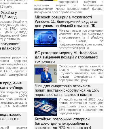
корпоративні закупівлі в
изельне пальне - на
магазинах мережі за безготівковим
2,7 грн/л.
розрахунком через корпоративний баланс,
 України у
повідомила пресслужба компанії.
51,2 млрд
Microsoft розширила можливості
Windows 11: біометричний вхід став
резерви України у
опередніми даними,
доступним на більшій кількості ПК
ь на $70,4 млн,
Ми вже писали про оновлення
, - до $51,2 млрд,
Windows Hello, яке очікується
Національний банк
в серпневому патчі Windows
У) у п'ятницю.
11. Схоже, за
 потужності
повідомленнями, воно почало
ля планового
розгортатися раніше.
ЄС розгортає мережу AI-гігафабрик
для зміцнення позицій у глобальних
планові ремонти з
женням ядерного
технологіях
'яти енергоблоках
Єврокомісія прагне створити
кож ремонти двох
власну інфраструктуру
тів ГАЕС, одного -
штучного інтелекту, яка має
ьної газотурбінної
почати функціонувати до
середини 2028 року
ив придбання
Чіпи для смартфонів втрачають
катів e-Wings
попит: поставки скоротилися на 15%
lon закрила угоду
через зростання вартості пам’яті
бання 100%
их прав компанії-
У першій половині 2026 року
електросамокатів
світові постачання чипів для
а 97.6 мільйонів
смартфонів скоротилися на
15% порівняно з аналогічним
періодом торік.
 податкового
 пального в
Китайські розробники створили
батарею для електромобілів із
зарядкою до 70% менш ніж за 4
ольний комітет