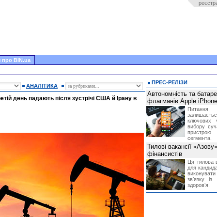
реєстр
 про BIN.ua
ПРЕС-РЕЛІЗИ
АНАЛІТИКА
Автономність та батар
ретій день падають після зустрічі США й Ірану в
флагманів Apple iPhone
Питання
залишає
ключових 
вибору суч
пристрою
сегмента.
Тилові вакансії «Азову
фінансистів
Ця тилова в
для кандида
виконувати 
звʼязку із
здоровʼя.