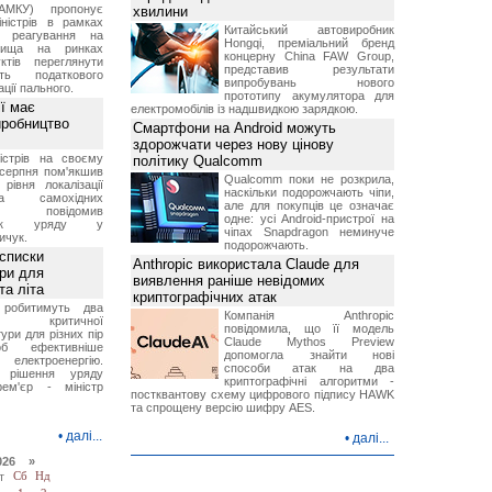
АМКУ) пропонує
хвилини
іністрів в рамках
Китайський автовиробник
о реагування на
Hongqi, преміальний бренд
вища на ринках
концерну China FAW Group,
ктів переглянути
представив результати
ть податкового
випробувань нового
ції пального.
прототипу акумулятора для
ї має
електромобілів із надшвидкою зарядкою.
иробництво
Смартфони на Android можуть
здорожчати через нову цінову
ністрів на своєму
політику Qualcomm
 серпня пом'якшив
Qualcomm поки не розкрила,
рівня локалізації
наскільки подорожчають чіпи,
тва самохідних
але для покупців це означає
ів, повідомив
одне: усі Android-пристрої на
вник уряду у
чіпах Snapdragon неминуче
ичук.
подорожчають.
 списки
Anthropic використала Claude для
ури для
виявлення раніше невідомих
та літа
криптографічних атак
 робитимуть два
Компанія Anthropic
 критичної
повідомила, що її модель
ури для різних пір
Claude Mythos Preview
б ефективніше
допомогла знайти нові
и електроенергію.
способи атак на два
 рішення уряду
криптографічні алгоритми -
ем'єр - міністр
постквантову схему цифрового підпису HAWK
та спрощену версію шифру AES.
•
далі...
•
далі...
026 »
т
Сб
Нд