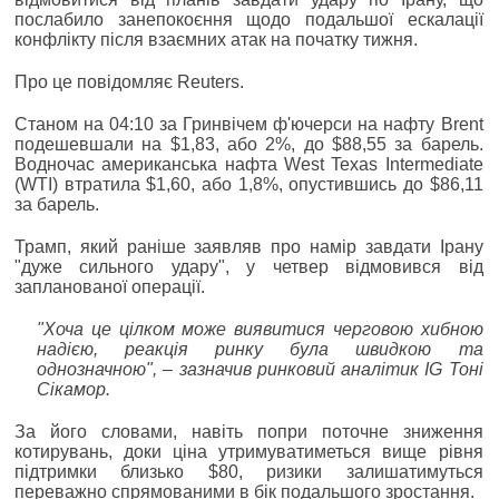
послабило занепокоєння щодо подальшої ескалації
конфлікту після взаємних атак на початку тижня.
Про це повідомляє Reuters.
Станом на 04:10 за Гринвічем ф'ючерси на нафту Brent
подешевшали на $1,83, або 2%, до $88,55 за барель.
Водночас американська нафта West Texas Intermediate
(WTI) втратила $1,60, або 1,8%, опустившись до $86,11
за барель.
Трамп, який раніше заявляв про намір завдати Ірану
"дуже сильного удару", у четвер відмовився від
запланованої операції.
"Хоча це цілком може виявитися черговою хибною
надією, реакція ринку була швидкою та
однозначною", ‒ зазначив ринковий аналітик IG Тоні
Сікамор.
За його словами, навіть попри поточне зниження
котирувань, доки ціна утримуватиметься вище рівня
підтримки близько $80, ризики залишатимуться
переважно спрямованими в бік подальшого зростання.