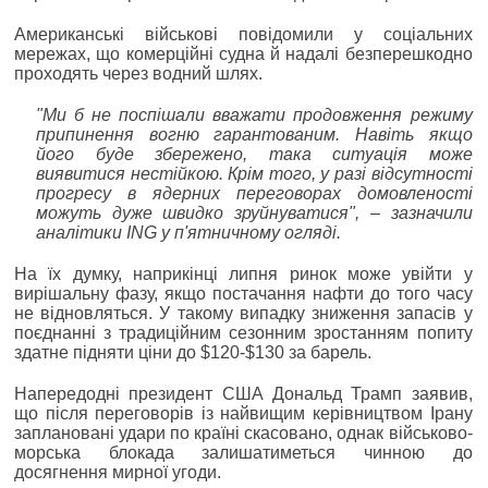
Американські військові повідомили у соціальних
мережах, що комерційні судна й надалі безперешкодно
проходять через водний шлях.
"Ми б не поспішали вважати продовження режиму
припинення вогню гарантованим. Навіть якщо
його буде збережено, така ситуація може
виявитися нестійкою. Крім того, у разі відсутності
прогресу в ядерних переговорах домовленості
можуть дуже швидко зруйнуватися", ‒ зазначили
аналітики ING у п'ятничному огляді.
На їх думку, наприкінці липня ринок може увійти у
вирішальну фазу, якщо постачання нафти до того часу
не відновляться. У такому випадку зниження запасів у
поєднанні з традиційним сезонним зростанням попиту
здатне підняти ціни до $120-$130 за барель.
Напередодні президент США Дональд Трамп заявив,
що після переговорів із найвищим керівництвом Ірану
заплановані удари по країні скасовано, однак військово-
морська блокада залишатиметься чинною до
досягнення мирної угоди.