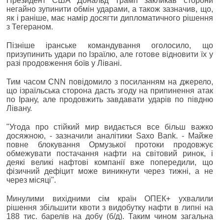
Президент США Дональд Трамп закликав сторони
негайно зупинити обмін ударами, а також зазначив, що,
як і раніше, має намір досягти дипломатичного рішення
з Тегераном.
Пізніше іранське командування оголосило, що
призупинить удари по Ізраїлю, але готове відновити їх у
разі продовження боїв у Лівані.
Тим часом CNN повідомило з посиланням на джерело,
що ізраїльська сторона дасть згоду на припинення атак
по Ірану, але продовжить завдавати ударів по півдню
Лівану.
"Угода про стійкий мир видається все більш важко
досяжною, - зазначили аналітики Saxo Bank. - Майже
повне блокування Ормузької протоки продовжує
обмежувати постачання нафти на світовий ринок, і
деякі великі нафтові компанії вже попередили, що
фізичний дефіцит може виникнути через тижні, а не
через місяці".
Минулими вихідними сім країн ОПЕК+ ухвалили
рішення збільшити квоти з видобутку нафти в липні на
188 тис. барелів на добу (б/д). Таким чином загальна