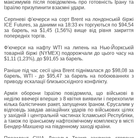
максимумів після повідомлень про готовність Ірану та
Ізраїлю призупинити взаємні удари.
Серпневі ф'ючерси на сорт Brent на лондонській біржі
ICE Futures, за даними на 18:33 кч торгуються по $94,54
за барель, на $1,45 (1,56%) вище від рівня закриття
попередніх торгів.
Ф'ючерси на нафту WTI на липень на Нью-Йоркській
товарній біржі (NYMEX) подорожчали до цього часу на
$1,11 (1,23%), до $91,65 за барель.
Раніше під час сесії ціна Brent піднімалася до $98,08 за
барель, WTI - до $95,47 за барель на побоюваннях з
приводу ескалації близькосхідного конфлікту.
Армія оборони Ізраїлю повідомила, що військові в
неділю ввечері вперше з 8 квітня виявили і перехопили
кілька балістичних ракет, запущених Іраном. Єрусалим у
відповідь завдав авіаційних ударів по військових цілях
у західній і центральній частинах Ісламської Республіки,
а також по іранському нафтохімічному комплексу в місті
Бендер-Махшехр на південному заході країни.