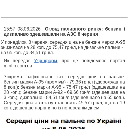
15:57 08.06.2026
Огляд паливного ринку: бензин і
дизпаливо здешевшали на АЗС 8 червня
У понеділок, 8 червня, середня ціна на бензин марки А-95
знизилася на 28 коп. до 75,47 грн/л, на дизельне пальне -
на 65 коп. до 84,51 грн/л.
Як передає
Укрінформ
, про це повідомляє портал
minfin.com.ua.
Зокрема, зафіксовано такі середні ціни на пальне:
бензин марки А-95 (преміум) - 79,36 грн/л (здорожчав на
8 коп.); бензин марки А-95 - 75,47 грн/л (здешевшав на
28 коп.); бензин марки А-92 - 69,66 грн/л (здешевшав на
3 коп.); дизпальне - 84,51 грн/л (здешевшало на 65 коп.).
Середня ціна автогазу становить 45,57 грн/л, що на 19
коп. дешевше порівняно із попереднім днем.