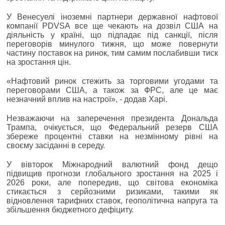
У Венесуелі іноземні партнери державної нафтової
компанії PDVSA все ще чекають на дозвіл США на
діяльність у країні, що підпадає під санкції, після
переговорів минулого тижня, що може повернути
частину поставок на ринок, тим самим послабивши тиск
на зростання цін.
«Нафтовий ринок стежить за торговими угодами та
переговорами США, а також за ФРС, але це має
незначний вплив на настрої», - додав Харі.
Незважаючи на заперечення президента Дональда
Трампа, очікується, що Федеральний резерв США
збереже процентні ставки на незмінному рівні на
своєму засіданні в середу.
У вівторок Міжнародний валютний фонд дещо
підвищив прогнози глобального зростання на 2025 і
2026 роки, але попередив, що світова економіка
стикається з серйозними ризиками, такими як
відновлення тарифних ставок, геополітична напруга та
збільшення бюджетного дефіциту.