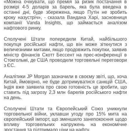
«Можна очікувати, що премія за ризик постачання в
розмірі 4-5 доларів за барель, яка була введена в
останні дні, буде збережена, якщо Путін не зробить
кроку назустріч», - сказала Вандана Харі, засновниця
компанії Vanda Insights, що займається аналізом
нафтового ринку.
Сполучені Штати попередили Китай, найбільшого
покупця російської нафти, що він може зіткнутися з
величезними митами, якщо продовжить покупки, заявив
міністр фінансів Скотт Бессент на прес-конференції в
Стокгольмі, де США проводили торговельні переговори
з ЄС.
Аналітики JP Morgan зазначили в своєму звіті, що, хоча
Китай, ймовірно, не буде дотримуватися санкцій США,
Індія вже заявила про свою готовність це зробити, що
ставить під загрозу 2,3 млн барелів російського нафти
на день.
Сполучені Штати та Європейський Союз уникнули
торговельної війни, уклавши угоду про 15% мита на
європейський імпорт, що зменшило занепокоєння щодо
впливу торговельних напружень на економічне
зростання та підтримало ціни на нафту.