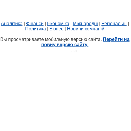
Аналітика
|
Фінанси
|
Економіка
|
Міжнародні
|
Регіональні
|
Политика
|
Бізнес
|
Новини компаній
Вы просматриваете мобильную версию сайта.
Перейти на
повну версію сайту.
HIT.UA
2173