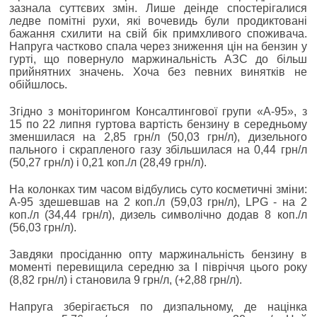
зазнала суттєвих змін. Лише деінде спостерігалися
ледве помітні рухи, які вочевидь були продиктовані
бажання схилити на свій бік примхливого споживача.
Напруга частково спала через зниження цін на бензин у
гурті, що повернуло маржинальність АЗС до більш
прийнятних значень. Хоча без певних винятків не
обійшлось.
Згідно з моніторингом Консалтингової групи «А-95», з
15 по 22 липня гуртова вартість бензину в середньому
зменшилася на 2,85 грн/л (50,03 грн/л), дизельного
пального і скрапленого газу збільшилася на 0,44 грн/л
(50,27 грн/л) і 0,21 коп./л (28,49 грн/л).
На колонках тим часом відбулись суто косметичні зміни:
А-95 здешевшав на 2 коп./л (59,03 грн/л), LPG - на 2
коп./л (34,44 грн/л), дизель символічно додав 8 коп./л
(56,03 грн/л).
Завдяки просіданню опту маржинальність бензину в
моменті перевищила середню за I півріччя цього року
(8,82 грн/л) і становила 9 грн/л, (+2,88 грн/л).
Напруга зберігається по дизпальному, де націнка