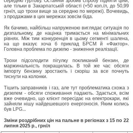
середню гуртову. Останній зробив спробу підняти ціни,
але тільки в Закарпатській області (+50 коп./л, до 50,99
грн/л, що трохи вище за середню по мережі). Вочевидь,
з продажами в цих мережах зовсім біда.
Як бачимо, найбільш напруженою виглядає ситуація по
дизпальному, де націнка тримається на мінімальних
рівнях. Між тим конкуренція в цьому сегменті шалена,
на що вказує хоча б приклад БРСМ й «Фактор».
Головна проблема по дизелю - зниження реалізації.
Трохи підсолодити пігулку покликаний бензин, де
маржинальність покращилась. В той же час обсяги
імпорту бензину зростають і скоріш за все почнуть
тиснути на колонки.
Тішить заправників і газ, але тут проблематика схожа з
дизелем - обсяги споживання падають. Здається, всім
вже очевидно, що клієнт пересідає на електрокари, які
зайняли нішу найдешевшого енергоносія. Яким колись
був LPG...
Зміни роздрібних цін на пальне в регіонах з 15 по 22
липня 2025 р., грн/л