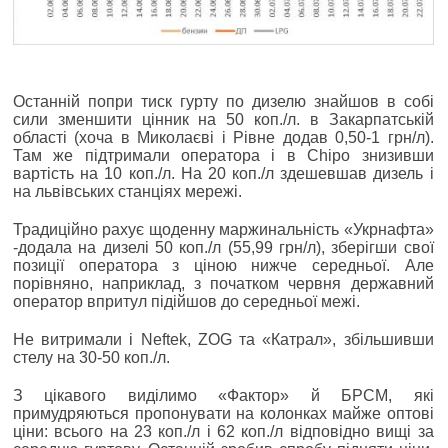
Останній попри тиск гурту по дизелю знайшов в собі
сили зменшити цінник на 50 коп./л. в Закарпатській
області (хоча в Миколаєві і Рівне додав 0,50-1 грн/л).
Там же підтримали оператора і в Chipo знизивши
вартість на 10 коп./л. На 20 коп./л здешевшав дизель і
на львівських станціях мережі.
Традиційно рахує щоденну маржинальність «Укрнафта»
-додала на дизелі 50 коп./л (55,99 грн/л), зберігши свої
позиції оператора з ціною нижче середньої. Але
порівняно, наприклад, з початком червня державний
оператор впритул підійшов до середньої межі.
Не витримали і Neftek, ZOG та «Катрал», збільшивши
стелу на 30-50 коп./л.
З цікавого виділимо «Фактор» й БРСМ, які
примудряються пропонувати на колонках майже оптові
ціни: всього на 23 коп./л і 62 коп./л відповідно вищі за