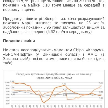
складала 5,76 грн/л, ще зменшившись на 30 коп./л. Цей
показник на майже 3,10 грн/л менше за середній в
першому півріччі.
Продовжує тішити рітейлерів газ: хоча розрахунковий
показник маржі знизився за тиждень на 23 коп./л,
абсолютний показник 5,95 грн/л залишається вищим за
надбання в січні-червні (5,62 грн/л в середньому).
Поодинокі зміни
Не стали насолоджуватись моментом Chipo, «Кворум»,
«БРСМ-Нафта» (у Вінницькій області) і AMIC (в
Закарпатській) - всі вони зменшили ціни на бензин (див.
табл).