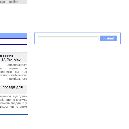
ація
|
ввійти
ея нових
 18 Pro Max
 автономності
ться одним із
чинників під час
асного мобільного
 преміального
»: посади для
акансія підходить
тів, що не можуть
бойові завдання у
 віком чи станом