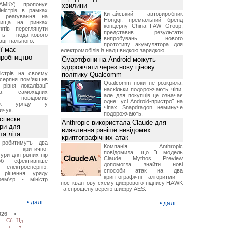
АМКУ) пропонує
хвилини
іністрів в рамках
Китайський автовиробник
о реагування на
Hongqi, преміальний бренд
вища на ринках
концерну China FAW Group,
ктів переглянути
представив результати
ть податкового
випробувань нового
ції пального.
прототипу акумулятора для
ї має
електромобілів із надшвидкою зарядкою.
иробництво
Смартфони на Android можуть
здорожчати через нову цінову
ністрів на своєму
політику Qualcomm
 серпня пом'якшив
Qualcomm поки не розкрила,
рівня локалізації
наскільки подорожчають чіпи,
тва самохідних
але для покупців це означає
ів, повідомив
одне: усі Android-пристрої на
вник уряду у
чіпах Snapdragon неминуче
ичук.
подорожчають.
 списки
Anthropic використала Claude для
ури для
виявлення раніше невідомих
та літа
криптографічних атак
 робитимуть два
Компанія Anthropic
 критичної
повідомила, що її модель
ури для різних пір
Claude Mythos Preview
б ефективніше
допомогла знайти нові
и електроенергію.
способи атак на два
 рішення уряду
криптографічні алгоритми -
ем'єр - міністр
постквантову схему цифрового підпису HAWK
та спрощену версію шифру AES.
•
далі...
•
далі...
026 »
т
Сб
Нд