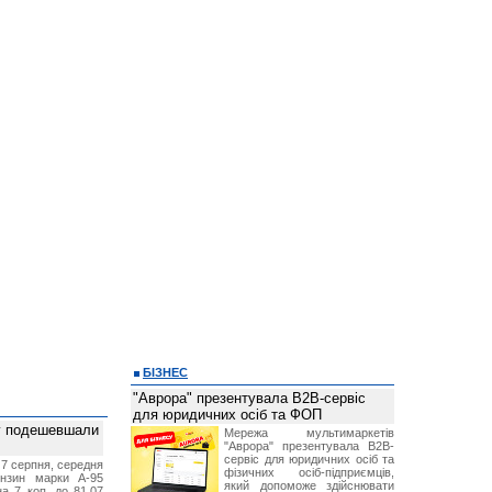
БІЗНЕС
"Аврора" презентувала B2B-сервіс
для юридичних осіб та ФОП
ву подешевшали
Мережа мультимаркетів
"Аврора" презентувала B2B-
сервіс для юридичних осіб та
 7 серпня, середня
фізичних осіб-підприємців,
ензин марки А-95
який допоможе здійснювати
а 7 коп. до 81,07