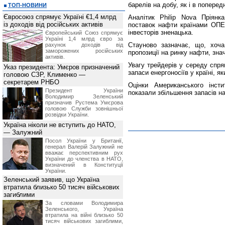
барелів на добу, як і в попередн
ТОП-НОВИНИ
Євросоюз спрямує Україні €1,4 млрд
Аналітик Philip Nova Пріян
із доходів від російських активів
поставок нафти країнами ОПЕК
інвесторів зненацька.
Європейський Союз спрямує
Україні 1,4 млрд євро за
Стауново зазначає, що, хоча
рахунок доходів від
заморожених російських
пропозиції на ринку нафти, зна
активів.
Увагу трейдерів у середу спр
Указ президента: Умєров призначений
запаси енергоносіїв у країні, я
головою СЗР, Клименко —
секретарем РНБО
Оцінки Американського інсти
Президент України
показали збільшення запасів н
Володимир Зеленський
призначив Pустема Умєрова
головою Служби зовнішньої
розвідки України.
Україна ніколи не вступить до НАТО,
— Залужний
Посол України у Британії,
генерал Валерій Залужний не
вважає перспективним рух
України до членства в НАТО,
визначений в Конституції
України.
Зеленський заявив, що Україна
втратила близько 50 тисяч військових
загиблими
За словами Володимира
Зеленського, Україна
втратила на війні близько 50
тисяч військових загиблими,