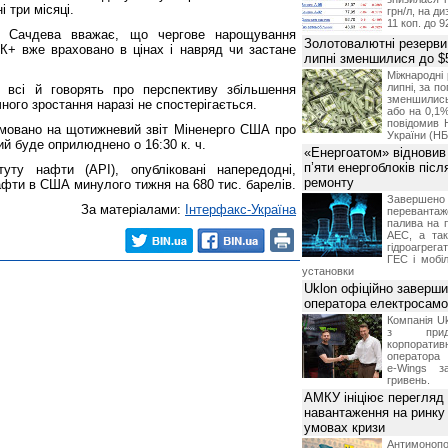
і три місяці.
грн/л, на д
11 коп. до 9
ка Сачдева вважає, що чергове нарощування
Золотовалютні резерви
+ вже враховано в цінах і навряд чи застане
липні зменшилися до $
Міжнародні 
липні, за п
 всі й говорять про перспективу збільшення
зменшилис
чного зростання наразі не спостерігається.
або на 0,1%
повідомив 
ямовано на щотижневий звіт Міненерго США про
України (НБ
кий буде оприлюднено о 16:30 к. ч.
«Енергоатом» відновив
п’яти енергоблоків піс
туту нафти (API), опубліковані напередодні,
ремонту
афти в США минулого тижня на 680 тис. барелів.
Завершено 
За матеріалами:
Інтерфакс-Україна
переванта
палива на п
АЕС, а та
гідроагрега
ГЕС і мобіл
установки
Uklon офіційно заверш
оператора електросамо
Компанія Uk
з прид
корпоративн
оператора 
e-Wings з
гривень.
АМКУ ініціює перегляд
навантаження на ринку
умовах кризи
Антимоноп