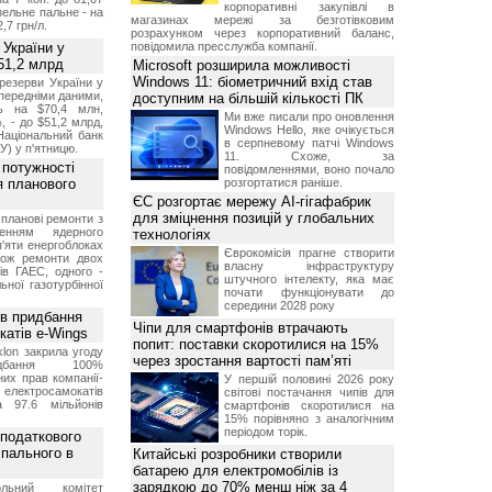
корпоративні закупівлі в
изельне пальне - на
магазинах мережі за безготівковим
2,7 грн/л.
розрахунком через корпоративний баланс,
 України у
повідомила пресслужба компанії.
51,2 млрд
Microsoft розширила можливості
Windows 11: біометричний вхід став
резерви України у
опередніми даними,
доступним на більшій кількості ПК
ь на $70,4 млн,
Ми вже писали про оновлення
, - до $51,2 млрд,
Windows Hello, яке очікується
Національний банк
в серпневому патчі Windows
У) у п'ятницю.
11. Схоже, за
 потужності
повідомленнями, воно почало
ля планового
розгортатися раніше.
ЄС розгортає мережу AI-гігафабрик
для зміцнення позицій у глобальних
планові ремонти з
женням ядерного
технологіях
'яти енергоблоках
Єврокомісія прагне створити
кож ремонти двох
власну інфраструктуру
тів ГАЕС, одного -
штучного інтелекту, яка має
ьної газотурбінної
почати функціонувати до
середини 2028 року
ив придбання
Чіпи для смартфонів втрачають
катів e-Wings
попит: поставки скоротилися на 15%
lon закрила угоду
через зростання вартості пам’яті
бання 100%
их прав компанії-
У першій половині 2026 року
електросамокатів
світові постачання чипів для
а 97.6 мільйонів
смартфонів скоротилися на
15% порівняно з аналогічним
періодом торік.
 податкового
 пального в
Китайські розробники створили
батарею для електромобілів із
зарядкою до 70% менш ніж за 4
ольний комітет