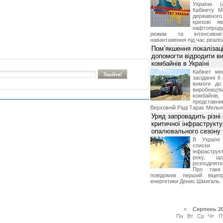
України (
Кабінету М
державног
кризові я
нафтопроду
режим та інтенсивніс
навантаження під час реаліза
Пом’якшення локалізаці
допомогти відродити в
комбайнів в Україні
Кабінет мі
засіданні 6
вимоги до 
виробниц
комбайн
предста
Верховній Раді Тарас Мельн
Уряд запровадить різні
критичної інфраструкт
опалювального сезону 
В Україні
списки
інфраструкт
року, що
розподілят
Про таке
повідомив перший віцепр
енергетики Денис Шмигаль.
«
Серпень 2
Пн
Вт
Ср
Чт
П