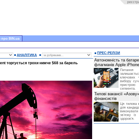
реєстр
 про BIN.ua
ПРЕС-РЕЛІЗИ
АНАЛІТИКА
Автономність та батар
ent торгується трохи нижче $68 за барель
флагманів Apple iPhone
Питання
залишає
ключових 
вибору суч
пристрою
сегмента.
Тилові вакансії «Азову
фінансистів
Ця тилова в
для кандида
виконувати 
звʼязку із
здоровʼя.