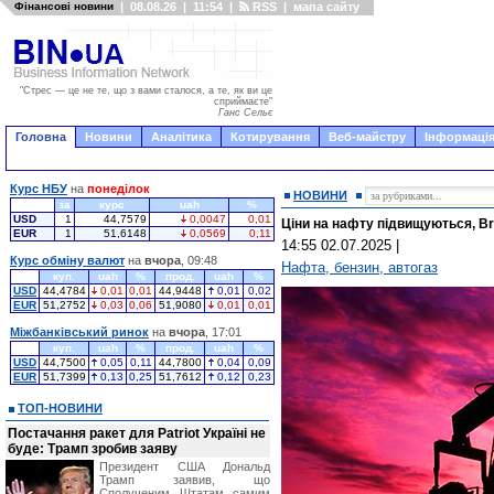
Фінансові новини
|
08.08.26
|
11:54
|
RSS
|
мапа сайту
"Стрес — це не те, що з вами сталося, а те, як ви це
сприймаєте"
Ганс Сельє
Головна
Новини
Аналітика
Котирування
Веб-майстру
Інформація
Курс НБУ
на
понеділок
НОВИНИ
за
курс
uah
%
USD
1
44,7579
0,0047
0,01
Ціни на нафту підвищуються, Br
EUR
1
51,6148
0,0569
0,11
14:55 02.07.2025
|
Курс обміну валют
на
вчора
, 09:48
Нафта, бензин, автогаз
куп.
uah
%
прод.
uah
%
USD
44,4784
0,01
0,01
44,9448
0,01
0,02
EUR
51,2752
0,03
0,06
51,9080
0,01
0,01
Міжбанківський ринок
на
вчора
, 17:01
куп.
uah
%
прод.
uah
%
USD
44,7500
0,05
0,11
44,7800
0,04
0,09
EUR
51,7399
0,13
0,25
51,7612
0,12
0,23
ТОП-НОВИНИ
Постачання ракет для Patriot Україні не
буде: Трамп зробив заяву
Президент США Дональд
Трамп заявив, що
Сполученим Штатам самим