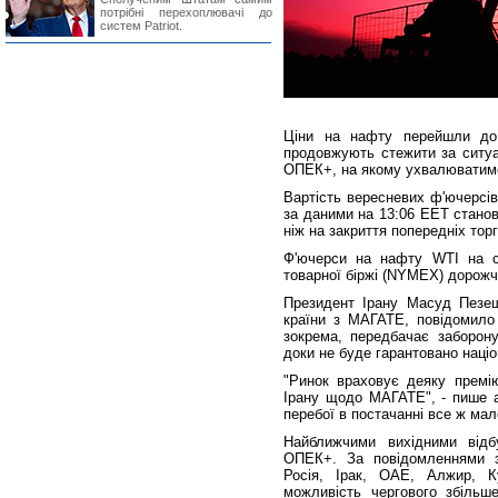
потрібні перехоплювачі до
систем Patriot.
Ціни на нафту перейшли до 
продовжують стежити за ситуа
ОПЕК+, на якому ухвалюватим
Вартість вересневих ф'ючерсів
за даними на 13:06 EET станов
ніж на закриття попередніх торг
Ф'ючерси на нафту WTI на с
товарної біржі (NYMEX) дорожча
Президент Ірану Масуд Пезешк
країни з МАГАТЕ, повідомило 
зокрема, передбачає заборону
доки не буде гарантовано націо
"Ринок враховує деяку премію
Ірану щодо МАГАТЕ", - пише 
перебої в постачанні все ж мал
Найближчими вихідними відбу
ОПЕК+. За повідомленнями за
Росія, Ірак, ОАЕ, Алжир, К
можливість чергового збільш