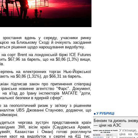
зростання вдень у середу, учасники ринку
цією на Близькому Сході й очікують засідання
еться рішення щодо нарощування видобутку.
 на сорт Brent на лондонській біржі ICE Futures
ить $67,96 за барель, що на $0,86 (1,3%) вище,
ів.
ерпень на електронних торгах Нью-Йоркської
ють на $0,86 (1,31%), до $66,31 за барель.
іан підписав закон про припинення співпраці
іранське новинне агентство "Фарс". Документ,
 на в'їзд до Ірану інспекторів МАГАТЕ "доти,
нальної безпеки в ядерній сфері".
 за геополітичний ризик у зв'язку з рішенням
аналітик UBS Джованні Стауново, додаючи, що
У РУБРИЦІ
оймовірні.
Бензин та дизель зно
деться чергова зустріч представників країн
— ціни на АЗС
хідних ЗМІ, вісім країн (Саудівська Аравія,
У п'ятницю,
увейт, Казахстан і Оман) готові розглянути
ціна на б
ення квот на видобуток у серпні на 411 тис.
знизилася н