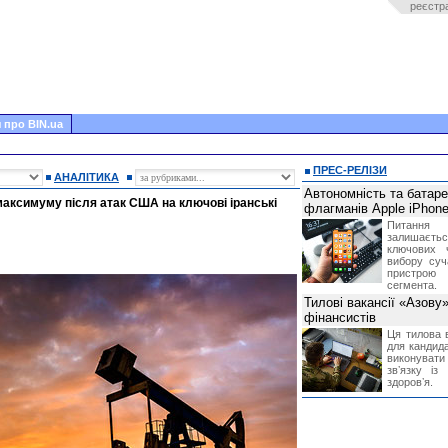
реєстр
 про BIN.ua
ПРЕС-РЕЛІЗИ
АНАЛІТИКА
Автономність та батар
максимуму після атак США на ключові іранські
флагманів Apple iPhone
Питання
залишає
ключових 
вибору суч
пристрою
сегмента.
Тилові вакансії «Азову
фінансистів
Ця тилова в
для кандида
виконувати 
звʼязку із
здоровʼя.