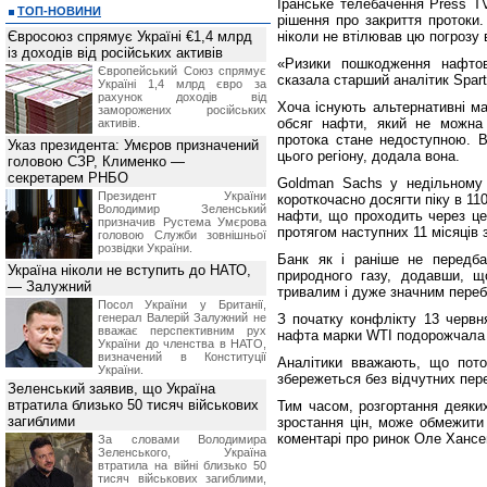
Іранське телебачення Press T
ТОП-НОВИНИ
рішення про закриття протоки.
Євросоюз спрямує Україні €1,4 млрд
ніколи не втілював цю погрозу 
із доходів від російських активів
«Ризики пошкодження нафтово
Європейський Союз спрямує
сказала старший аналітик Spar
Україні 1,4 млрд євро за
рахунок доходів від
Хоча існують альтернативні ма
заморожених російських
обсяг нафти, який не можна
активів.
протока стане недоступною. В
Указ президента: Умєров призначений
цього регіону, додала вона.
головою СЗР, Клименко —
секретарем РНБО
Goldman Sachs у недільному 
Президент України
короткочасно досягти піку в 11
Володимир Зеленський
нафти, що проходить через це
призначив Pустема Умєрова
протягом наступних 11 місяців 
головою Служби зовнішньої
розвідки України.
Банк як і раніше не передба
Україна ніколи не вступить до НАТО,
природного газу, додавши, щ
— Залужний
тривалим і дуже значним пере
Посол України у Британії,
генерал Валерій Залужний не
З початку конфлікту 13 червн
вважає перспективним рух
нафта марки WTI подорожчала 
України до членства в НАТО,
визначений в Конституції
Аналітики вважають, що пото
України.
збережеться без відчутних пере
Зеленський заявив, що Україна
втратила близько 50 тисяч військових
Тим часом, розгортання деяких
загиблими
зростання цін, може обмежити
коментарі про ринок Оле Хансен
За словами Володимира
Зеленського, Україна
втратила на війні близько 50
тисяч військових загиблими,