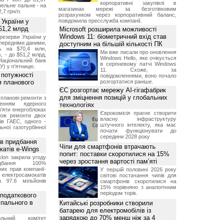
корпоративні закупівлі в
изельне пальне - на
магазинах мережі за безготівковим
2,7 грн/л.
розрахунком через корпоративний баланс,
 України у
повідомила пресслужба компанії.
51,2 млрд
Microsoft розширила можливості
Windows 11: біометричний вхід став
резерви України у
опередніми даними,
доступним на більшій кількості ПК
ь на $70,4 млн,
Ми вже писали про оновлення
, - до $51,2 млрд,
Windows Hello, яке очікується
Національний банк
в серпневому патчі Windows
У) у п'ятницю.
11. Схоже, за
 потужності
повідомленнями, воно почало
ля планового
розгортатися раніше.
ЄС розгортає мережу AI-гігафабрик
для зміцнення позицій у глобальних
планові ремонти з
женням ядерного
технологіях
'яти енергоблоках
Єврокомісія прагне створити
кож ремонти двох
власну інфраструктуру
тів ГАЕС, одного -
штучного інтелекту, яка має
ьної газотурбінної
почати функціонувати до
середини 2028 року
ив придбання
Чіпи для смартфонів втрачають
катів e-Wings
попит: поставки скоротилися на 15%
lon закрила угоду
через зростання вартості пам’яті
бання 100%
их прав компанії-
У першій половині 2026 року
електросамокатів
світові постачання чипів для
а 97.6 мільйонів
смартфонів скоротилися на
15% порівняно з аналогічним
періодом торік.
 податкового
 пального в
Китайські розробники створили
батарею для електромобілів із
зарядкою до 70% менш ніж за 4
ольний комітет