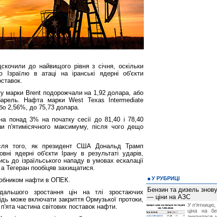
дскочили до найвищого рівня з січня, оскільки
Ізраїлю в атаці на іранські ядерні об'єкти
ставок.
у марки Brent подорожчали на 1,92 долара, або
арель. Нафта марки West Texas Intermediate
бо 2,56%, до 75,73 долара.
на понад 3% на початку сесії до 81,40 і 78,40
ши п'ятимісячного максимуму, після чого дещо
ісля того, як президент США Дональд Трамп
вні ядерні об'єкти Ірану в результаті ударів,
ись до ізраїльського нападу в умовах ескалації
 а Тегеран пообіцяв захищатися.
У РУБРИЦІ
робником нафти в ОПЕК.
Бензин та дизель зно
дальшого зростання цін на тлі зростаючих
— ціни на АЗС
ідь може включати закриття Ормузької протоки,
У п'ятницю,
п'ята частина світових поставок нафти.
ціна на б
знизилася н