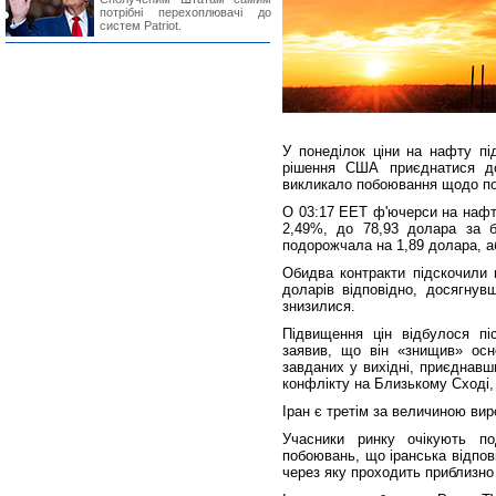
потрібні перехоплювачі до
систем Patriot.
У понеділок ціни на нафту пі
рішення США приєднатися до 
викликало побоювання щодо по
О 03:17 EET ф'ючерси на нафт
2,49%, до 78,93 долара за б
подорожчала на 1,89 долара, а
Обидва контракти підскочили 
доларів відповідно, досягнув
знизилися.
Підвищення цін відбулося п
заявив, що він «знищив» осно
завданих у вихідні, приєднавш
конфлікту на Близькому Сході,
Іран є третім за величиною ви
Учасники ринку очікують по
побоювань, що іранська відпов
через яку проходить приблизно 