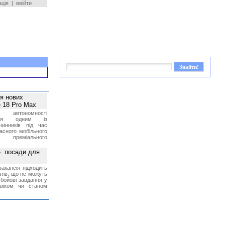
ація
|
ввійти
ея нових
 18 Pro Max
 автономності
ться одним із
чинників під час
асного мобільного
 преміального
»: посади для
акансія підходить
тів, що не можуть
бойові завдання у
 віком чи станом