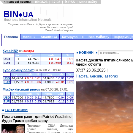
Фінансові новини
|
09.08.26
|
17:03
|
RSS
|
мапа сайту
"Людина, якою Вам слід бути – це лише та людина,
якою Ви самі хочете бути"
Ральф Голдо Емерсон
Головна
Новини
Аналітика
Котирування
Веб-майстру
Інформація
Курс НБУ
на
завтра
НОВИНИ
за
курс
uah
%
USD
1
44,7579
0,0047
0,01
Нафта досягла п'ятимісячного 
EUR
1
51,6148
0,0569
0,11
ядерні об'єкти
07:37 23.06.2025
|
Курс обміну валют
на 07.08.26, 09:48
куп.
uah
%
прод.
uah
%
Нафта, бензин, автогаз
USD
44,4784
0,01
0,01
44,9448
0,01
0,02
EUR
51,2752
0,03
0,06
51,9080
0,01
0,01
Міжбанківський ринок
на 07.08.26, 17:01
куп.
uah
%
прод.
uah
%
USD
44,7500
0,05
0,11
44,7800
0,04
0,09
EUR
51,7399
0,13
0,25
51,7612
0,12
0,23
ТОП-НОВИНИ
Постачання ракет для Patriot Україні не
буде: Трамп зробив заяву
Президент США Дональд
Трамп заявив, що
Сполученим Штатам самим