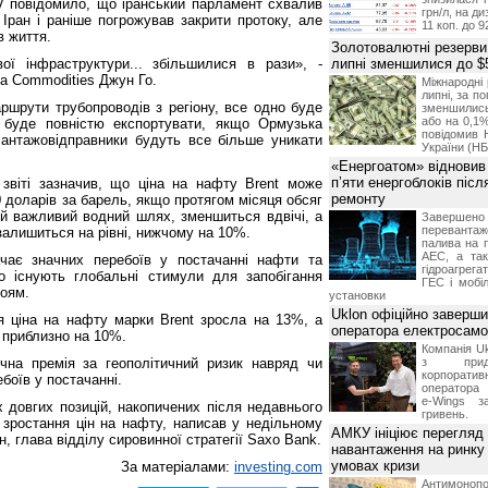
V повідомило, що іранський парламент схвалив
грн/л, на д
 Іран і раніше погрожував закрити протоку, але
11 коп. до 9
в життя.
Золотовалютні резерви
ї інфраструктури... збільшилися в рази», -
липні зменшилися до $
ta Commodities Джун Го.
Міжнародні 
липні, за п
ршрути трубопроводів з регіону, все одно буде
зменшилис
або на 0,1%
 буде повністю експортувати, якщо Ормузька
повідомив 
антажовідправники будуть все більше уникати
України (НБ
«Енергоатом» відновив
п’яти енергоблоків піс
звіті зазначив, що ціна на нафту Brent може
ремонту
0 доларів за барель, якщо протягом місяця обсяг
й важливий водний шлях, зменшиться вдвічі, а
Завершено 
переванта
залишиться на рівні, нижчому на 10%.
палива на п
АЕС, а та
чає значних перебоїв у постачанні нафти та
гідроагрега
о існують глобальні стимули для запобігання
ГЕС і мобіл
боям.
установки
Uklon офіційно заверш
я ціна на нафту марки Brent зросла на 13%, а
оператора електросамо
приблизно на 10%.
Компанія Uk
чна премія за геополітичний ризик навряд чи
з прид
корпоративн
боїв у постачанні.
оператора 
e-Wings з
 довгих позицій, накопичених після недавнього
гривень.
 зростання цін на нафту, написав у недільному
АМКУ ініціює перегляд
, глава відділу сировинної стратегії Saxo Bank.
навантаження на ринку
умовах кризи
За матеріалами:
investing.com
Антимоноп