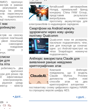
АМКУ) пропонує
хвилини
іністрів в рамках
Китайський автовиробник
о реагування на
Hongqi, преміальний бренд
вища на ринках
концерну China FAW Group,
ктів переглянути
представив результати
ть податкового
випробувань нового
ції пального.
прототипу акумулятора для
ї має
електромобілів із надшвидкою зарядкою.
иробництво
Смартфони на Android можуть
здорожчати через нову цінову
ністрів на своєму
політику Qualcomm
 серпня пом'якшив
Qualcomm поки не розкрила,
рівня локалізації
наскільки подорожчають чіпи,
тва самохідних
але для покупців це означає
ів, повідомив
одне: усі Android-пристрої на
вник уряду у
чіпах Snapdragon неминуче
ичук.
подорожчають.
 списки
Anthropic використала Claude для
ури для
виявлення раніше невідомих
та літа
криптографічних атак
 робитимуть два
Компанія Anthropic
 критичної
повідомила, що її модель
ури для різних пір
Claude Mythos Preview
б ефективніше
допомогла знайти нові
и електроенергію.
способи атак на два
 рішення уряду
криптографічні алгоритми -
ем'єр - міністр
постквантову схему цифрового підпису HAWK
та спрощену версію шифру AES.
•
далі...
•
далі...
026 »
т
Сб
Нд