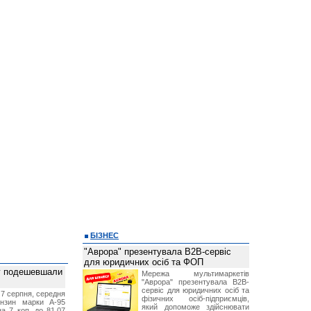
БІЗНЕС
"Аврора" презентувала B2B-сервіс
для юридичних осіб та ФОП
ву подешевшали
Мережа мультимаркетів
"Аврора" презентувала B2B-
сервіс для юридичних осіб та
 7 серпня, середня
фізичних осіб-підприємців,
ензин марки А-95
який допоможе здійснювати
а 7 коп. до 81,07