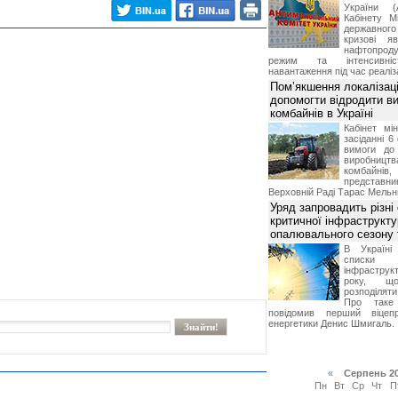
України (
Кабінету М
державног
кризові я
нафтопроду
режим та інтенсивніс
навантаження під час реаліза
Пом’якшення локалізаці
допомогти відродити в
комбайнів в Україні
Кабінет мі
засіданні 6
вимоги до 
виробниц
комбайн
предста
Верховній Раді Тарас Мельн
Уряд запровадить різні
критичної інфраструкт
опалювального сезону 
В Україні
списки
інфраструкт
року, що
розподілят
Про таке
повідомив перший віцепр
енергетики Денис Шмигаль.
«
Серпень 2
Пн
Вт
Ср
Чт
П