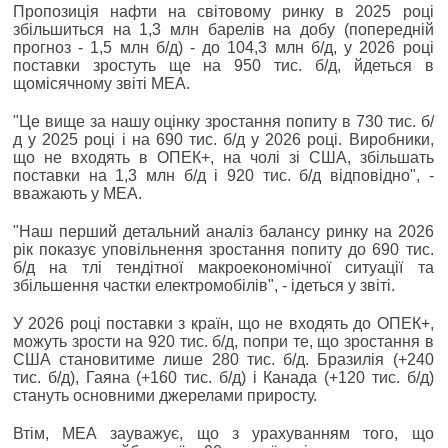
Пропозиція нафти на світовому ринку в 2025 році
збільшиться на 1,3 млн барелів на добу (попередній
прогноз - 1,5 млн б/д) - до 104,3 млн б/д, у 2026 році
поставки зростуть ще на 950 тис. б/д, йдеться в
щомісячному звіті МЕА.
"Це вище за нашу оцінку зростання попиту в 730 тис. б/
д у 2025 році і на 690 тис. б/д у 2026 році. Виробники,
що не входять в ОПЕК+, на чолі зі США, збільшать
поставки на 1,3 млн б/д і 920 тис. б/д відповідно", -
вважають у МЕА.
"Наш перший детальний аналіз балансу ринку на 2026
рік показує уповільнення зростання попиту до 690 тис.
б/д на тлі тендітної макроекономічної ситуації та
збільшення частки електромобілів", - ідеться у звіті.
У 2026 році поставки з країн, що не входять до ОПЕК+,
можуть зрости на 920 тис. б/д, попри те, що зростання в
США становитиме лише 280 тис. б/д. Бразилія (+240
тис. б/д), Гаяна (+160 тис. б/д) і Канада (+120 тис. б/д)
стануть основними джерелами приросту.
Втім, МЕА зауважує, що з урахуванням того, що