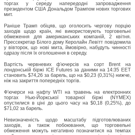
торгах у середу напередодні запровадження
президентом США Дональдом Трампом нових торгових
мит.
Раніше Трамп обіцяв, що оголосить чергову порцію
заходів щодо країн, які використовують торговельні
обмеження для американських компаній, 2 квітня.
Прессекретар Білого дому Керолайн Левітт повідомила
у вівторок, що нові мита, ймовірно, набудуть чинності
одразу після їх оголошення в середу.
Вартість червневих ф'ючерсів на сорт Brent на
лондонській біржі ICE Futures за даними на 14:35 EET
становить $74,26 за барель, що на $0,23 (0,31%) нижче,
ніж на закриття попередніх торгів.
Ф'ючерси на нафту WTI на травень на електронних
торгах Нью-Йоркської товарної біржі (NYMEX)
опустилися в ціні до цього часу на $0,18 (0,25%), до
$71,02 за барель.
Невизначеність щодо масштабу підготовлюваних
заходів, а також побоювання, що торговельні
обмеження можуть негативно позначитися на темпах