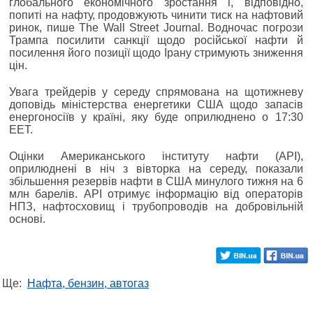
глобального економічного зростання і, відповідно,
попиті на нафту, продовжують чинити тиск на нафтовий
ринок, пише The Wall Street Journal. Водночас погрози
Трампа посилити санкції щодо російської нафти й
посилення його позиції щодо Ірану стримують зниження
цін.
Увага трейдерів у середу спрямована на щотижневу
доповідь міністерства енергетики США щодо запасів
енергоносіїв у країні, яку буде оприлюднено о 17:30
EET.
Оцінки Американського інституту нафти (API),
оприлюднені в ніч з вівторка на середу, показали
збільшення резервів нафти в США минулого тижня на 6
млн барелів. API отримує інформацію від операторів
НПЗ, нафтосховищ і трубопроводів на добровільній
основі.
Ще:
Нафта, бензин, автогаз