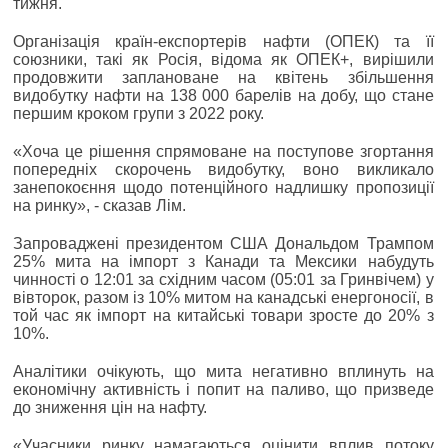
тижня.
Організація країн-експортерів нафти (ОПЕК) та її
союзники, такі як Росія, відома як ОПЕК+, вирішили
продовжити заплановане на квітень збільшення
видобутку нафти на 138 000 барелів на добу, що стане
першим кроком групи з 2022 року.
«Хоча це рішення спрямоване на поступове згортання
попередніх скорочень видобутку, воно викликало
занепокоєння щодо потенційного надлишку пропозиції
на ринку», - сказав Лім.
Запроваджені президентом США Дональдом Трампом
25% мита на імпорт з Канади та Мексики набудуть
чинності о 12:01 за східним часом (05:01 за Гринвічем) у
вівторок, разом із 10% митом на канадські енергоносії, в
той час як імпорт на китайські товари зросте до 20% з
10%.
Аналітики очікують, що мита негативно вплинуть на
економічну активність і попит на паливо, що призведе
до зниження цін на нафту.
«Учасники ринку намагаються оцінити вплив потоку