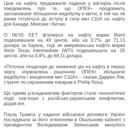
Ціни на нафту продовжили падіння у вівторок після
повідомлень про те, що ОПЕК+ продовжить
заплановане збільшення видобутку в квітні, в той час як
ринки готуються до вступу в силу мит США на нафту
для Канади, Мексики і Китаю.
О 06:55 EET ф'ючерси на нафту марки Brent
подешевшали на 49 центів, або на 0,7%, до 71,13
долара за барель, тоді як американська нафта марки
West Texas Intermediate (WTI) подешевшала на 26
центів, або на 0,4%, до 68,11 долара.
«Поточна тенденція до зниження цін на нафту в першу
чергу обумовлена рішенням ОПЕК+ збільшити
видобуток і введенням мит США», - сказав Даррен Лім,
стратег по сировинним товарам в Phillip Nova.
Ще одним ускладнюючим фактором стали геополітичні
події, пов'язані з російсько-українським конфліктом,
додав він.
Пауза Трампа у наданні військової допомоги Україні
послідувала за його зіткненням в Овальному кабінеті з
президентом Володимиром Зеленським минулого