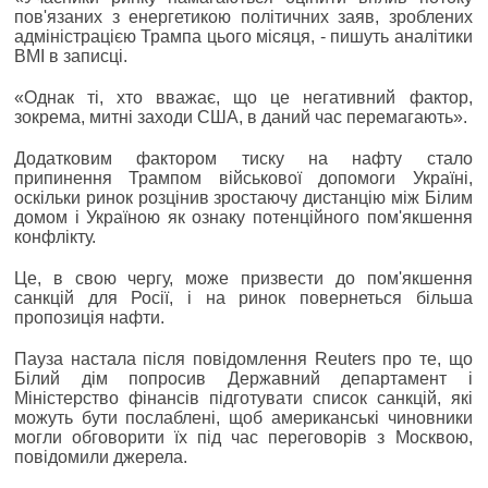
пов'язаних з енергетикою політичних заяв, зроблених
адміністрацією Трампа цього місяця, - пишуть аналітики
BMI в записці.
«Однак ті, хто вважає, що це негативний фактор,
зокрема, митні заходи США, в даний час перемагають».
Додатковим фактором тиску на нафту стало
припинення Трампом військової допомоги Україні,
оскільки ринок розцінив зростаючу дистанцію між Білим
домом і Україною як ознаку потенційного пом'якшення
конфлікту.
Це, в свою чергу, може призвести до пом'якшення
санкцій для Росії, і на ринок повернеться більша
пропозиція нафти.
Пауза настала після повідомлення Reuters про те, що
Білий дім попросив Державний департамент і
Міністерство фінансів підготувати список санкцій, які
можуть бути послаблені, щоб американські чиновники
могли обговорити їх під час переговорів з Москвою,
повідомили джерела.