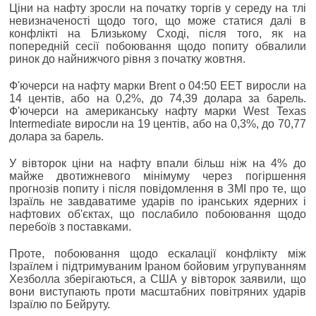
Ціни на нафту зросли на початку торгів у середу на тлі
невизначеності щодо того, що може статися далі в
конфлікті на Близькому Сході, після того, як на
попередній сесії побоювання щодо попиту обвалили
ринок до найнижчого рівня з початку жовтня.
Ф'ючерси на нафту марки Brent о 04:50 EET виросли на
14 центів, або на 0,2%, до 74,39 долара за барель.
Ф'ючерси на американську нафту марки West Texas
Intermediate виросли на 19 центів, або на 0,3%, до 70,77
долара за барель.
У вівторок ціни на нафту впали більш ніж на 4% до
майже двотижневого мінімуму через погіршення
прогнозів попиту і після повідомлення в ЗМІ про те, що
Ізраїль не завдаватиме ударів по іранських ядерних і
нафтових об'єктах, що послабило побоювання щодо
перебоїв з поставками.
Проте, побоювання щодо ескалації конфлікту між
Ізраїлем і підтримуваним Іраном бойовим угрупуванням
Хезболла зберігаються, а США у вівторок заявили, що
вони виступають проти масштабних повітряних ударів
Ізраїлю по Бейруту.