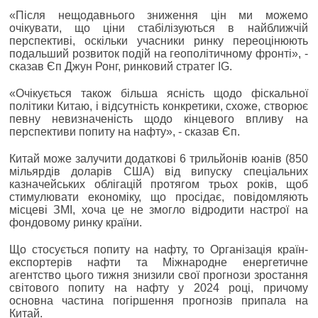
«Після нещодавнього зниження цін ми можемо
очікувати, що ціни стабілізуються в найближчій
перспективі, оскільки учасники ринку переоцінюють
подальший розвиток подій на геополітичному фронті», -
сказав Єп Джун Ронг, ринковий стратег IG.
«Очікується також більша ясність щодо фіскальної
політики Китаю, і відсутність конкретики, схоже, створює
певну невизначеність щодо кінцевого впливу на
перспективи попиту на нафту», - сказав Єп.
Китай може залучити додаткові 6 трильйонів юанів (850
мільярдів доларів США) від випуску спеціальних
казначейських облігацій протягом трьох років, щоб
стимулювати економіку, що просідає, повідомляють
місцеві ЗМІ, хоча це не змогло відродити настрої на
фондовому ринку країни.
Що стосується попиту на нафту, то Організація країн-
експортерів нафти та Міжнародне енергетичне
агентство цього тижня знизили свої прогнози зростання
світового попиту на нафту у 2024 році, причому
основна частина погіршення прогнозів припала на
Китай.