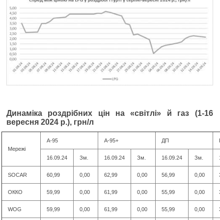
Динаміка роздрібних цін на «світлі» й газ (1-16
вересня 2024 р.), грн/л
А-95
А-95+
ДП
Мережі
16.09.24
Зм.
16.09.24
Зм.
16.09.24
Зм.
SOCAR
60,99
0,00
62,99
0,00
56,99
0,00
ОККО
59,99
0,00
61,99
0,00
55,99
0,00
WOG
59,99
0,00
61,99
0,00
55,99
0,00