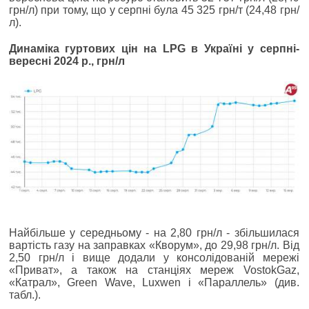
грн/л) при тому, що у серпні була 45 325 грн/т (24,48 грн/
л).
Динаміка гуртових цін на LPG в Україні у серпні-
вересні 2024 р., грн/л
Найбільше у середньому - на 2,80 грн/л - збільшилася
вартість газу на заправках «Кворум», до 29,98 грн/л. Від
2,50 грн/л і вище додали у консолідованій мережі
«Приват», а також на станціях мереж VostokGaz,
«Катрал», Green Wave, Luxwen і «Параллель» (див.
табл.).