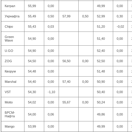
Катрал
55,99
0,00
49,99
0,00
Укрнафта
55,49
0,50
57,99
0,50
52,99
0,30
Chipo
55,43
0,03
51,20
-0,02
Green
54,90
0,00
51,40
0,00
Wave
U.GO
54,90
0,00
52,40
0,00
ZOG
54,50
0,00
56,50
0,00
52,50
0,00
Кворум
54,48
0,00
51,48
0,00
Marshal
54,40
0,00
57,40
0,00
50,90
0,00
VST
54,30
-1,10
50,40
0,00
Motto
54,02
0,00
55,67
0,00
50,24
0,00
БРСМ-
54,00
0,06
49,86
0,00
Нафта
Mango
53,99
0,00
49,99
0,00