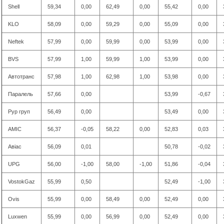
Shell
59,34
0,00
62,49
0,00
55,42
0,00
KLO
58,09
0,00
59,29
0,00
55,09
0,00
Neftek
57,99
0,00
59,99
0,00
53,99
0,00
BVS
57,99
1,00
59,99
1,00
53,99
0,00
Автотранс
57,98
1,00
62,98
1,00
53,98
0,00
Паралель
57,66
0,00
53,99
-0,67
Рур груп
56,49
0,00
53,49
0,00
AMIC
56,37
-0,05
58,22
0,00
52,83
0,03
Авіас
56,09
0,01
50,78
-0,02
UPG
56,00
-1,00
58,00
-1,00
51,86
-0,04
VostokGaz
55,99
0,50
52,49
-1,00
Ovis
55,99
0,00
58,49
0,00
52,49
0,00
Luxwen
55,99
0,00
56,99
0,00
52,49
0,00