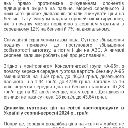
яка прямо протилежна очікуванням опонентів
підвищення акцизів на пальне. Мережі середнього й
нижнього цінових діапазонів почали знижувати ціни на
бензин. Таку змогу їм надали європейські котирування,
які з початку місяця порівняно з серпнем утратили в
середньому 12% на бензині й 7% на дизпальному.
Ситуація зі скрапленим газом інша. Суттєве збільшення
податку призвело до поступового збільшення
собівартості автогазу, а потім і цін на АЗС. А чималі
серпневі залишки роблять цей процес плавним.
Згідно з моніторингом Консалтингової групи «А-95», з
початку вересня середня гуртова вартість бензину А-95
зменшилася на 1,69 грн/л, до 46,30 грн/л, дизельного
пального - на 1,44 грн/л, до 42,99 грн/л. Загалом за 16
днів вересня середня ціна на бензин становить 47,23
грн/л, що на 62 коп./л менше, ніж у серпні. Для дизелю
різниця не така суттєва: 18 коп./л, до 43,64 грн/л.
Динаміка гуртових цін на світлі нафтопродукти в
Україні у серпні-вересні 2024 р., грн/л
Попри це, середня роздрібна ціна на «світлі» майже не