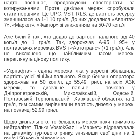
надто поспішає, продовжуючи спостерігати за
котируваннями. Проте декілька мереж спробували
стати першими. Це UPG, VST, RLS, де вартість ресурсу
зменшилася на 1-1,10 грн/л. До них додалися «Авантаж
7», «Маркет», «Фактор» зі зниженням на 50-70 коп./л.
Але були й такі, хто додав до вартості пального від 40
коп./л до 1 грн/л. Так, здорожчав А-95 і 95+ у
полтавських мережах BVS і «Автотранс» (+1 грн/л). Але
не виключено, що найближчим часом мережі
переглянуть цінову політику.
«Укрнафта» - єдина мережа, яка у вересні збільшила
вартість усієї лінійки пального. Якщо бензин оператора
здорожчав на 50 коп./л, до 55,49 грн/л, на всіх АЗК
мережі, то дизельне пальне - точково у
Дніпропетровській, Миколаївській, Одеській,
Полтавській, Тернопільській і Харківській областях на 1
грн/л, тим самим вирівнявши вартість дизелю у мережі
на позначці 52,99 грн/л.
Щодо дизпального, то більшість мереж поки тримають
нейтралітет. Тільки VostokGaz і «Маркет» відреагували
на динаміку гуртового ринку, знизивши свої ціни на 1
грн/л і 50 коп./л відповідно.