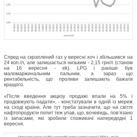
Спред на скраплений газ у вересні хоч і збільшився на
24 коп./л, але залишається низьким - 2,15 грн/л (станом
на 16 вересня - ek). LPG і раніше був
маломаржинальним пальним, а зараз що
рентабельність, що проливи залишають бажати
кращого.
«Після введення акцизу продажі впали на 5% і
продовжують падати», - констатували в одній із мереж
на сході країни. Але тут треба зазначити, що на світлі
нафтопродукти попит теж упав, що, вочевидь, пов'язано
із запасами, які зробили споживачі напередодні 1
вересня.