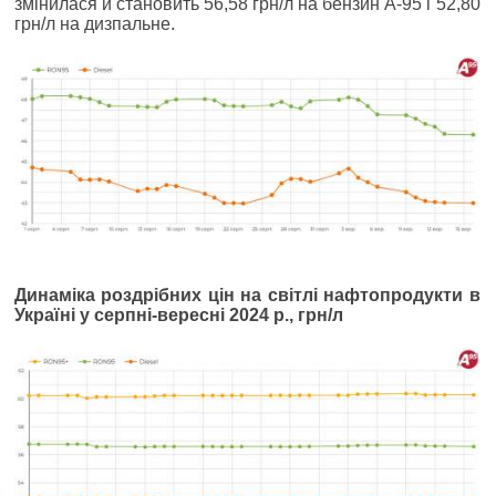
змінилася й становить 56,58 грн/л на бензин А-95 і 52,80
грн/л на дизпальне.
Динаміка роздрібних цін на світлі нафтопродукти в
Україні у серпні-вересні 2024 р., грн/л