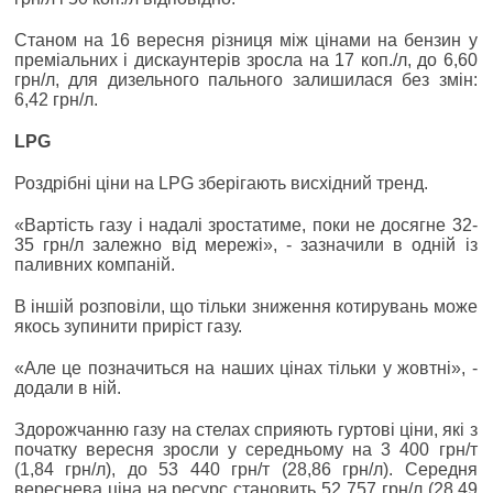
Станом на 16 вересня різниця між цінами на бензин у
преміальних і дискаунтерів зросла на 17 коп./л, до 6,60
грн/л, для дизельного пального залишилася без змін:
6,42 грн/л.
LPG
Роздрібні ціни на LPG зберігають висхідний тренд.
«Вартість газу і надалі зростатиме, поки не досягне 32-
35 грн/л залежно від мережі», - зазначили в одній із
паливних компаній.
В іншій розповіли, що тільки зниження котирувань може
якось зупинити приріст газу.
«Але це позначиться на наших цінах тільки у жовтні», -
додали в ній.
Здорожчанню газу на стелах сприяють гуртові ціни, які з
початку вересня зросли у середньому на 3 400 грн/т
(1,84 грн/л), до 53 440 грн/т (28,86 грн/л). Середня
вереснева ціна на ресурс становить 52 757 грн/л (28,49