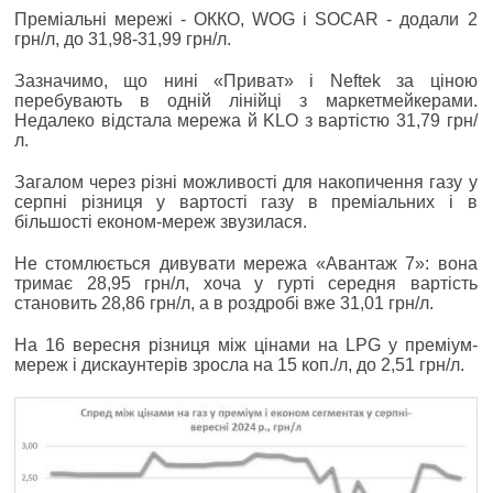
Преміальні мережі - ОККО, WOG і SOCAR - додали 2
грн/л, до 31,98-31,99 грн/л.
Зазначимо, що нині «Приват» і Neftek за ціною
перебувають в одній лінійці з маркетмейкерами.
Недалеко відстала мережа й KLO з вартістю 31,79 грн/
л.
Загалом через різні можливості для накопичення газу у
серпні різниця у вартості газу в преміальних і в
більшості економ-мереж звузилася.
Не стомлюється дивувати мережа «Авантаж 7»: вона
тримає 28,95 грн/л, хоча у гурті середня вартість
становить 28,86 грн/л, а в роздробі вже 31,01 грн/л.
На 16 вересня різниця між цінами на LPG у преміум-
мереж і дискаунтерів зросла на 15 коп./л, до 2,51 грн/л.