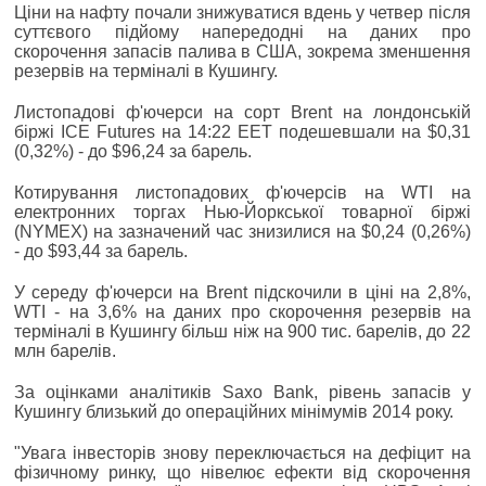
Ціни на нафту почали знижуватися вдень у четвер після
суттєвого підйому напередодні на даних про
скорочення запасів палива в США, зокрема зменшення
резервів на терміналі в Кушингу.
Листопадові ф'ючерси на сорт Brent на лондонській
біржі ICE Futures на 14:22 EET подешевшали на $0,31
(0,32%) - до $96,24 за барель.
Котирування листопадових ф'ючерсів на WTI на
електронних торгах Нью-Йоркської товарної біржі
(NYMEX) на зазначений час знизилися на $0,24 (0,26%)
- до $93,44 за барель.
У середу ф'ючерси на Brent підскочили в ціні на 2,8%,
WTI - на 3,6% на даних про скорочення резервів на
терміналі в Кушингу більш ніж на 900 тис. барелів, до 22
млн барелів.
За оцінками аналітиків Saxo Bank, рівень запасів у
Кушингу близький до операційних мінімумів 2014 року.
"Увага інвесторів знову переключається на дефіцит на
фізичному ринку, що нівелює ефекти від скорочення