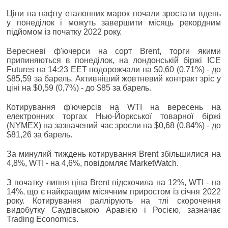
Ціни на нафту еталонних марок почали зростати вдень
у понеділок і можуть завершити місяць рекордним
підйомом із початку 2022 року.
Вересневі ф'ючерси на сорт Brent, торги якими
припиняються в понеділок, на лондонській біржі ICE
Futures на 14:23 EET подорожчали на $0,60 (0,71%) - до
$85,59 за барель. Активніший жовтневий контракт зріс у
ціні на $0,59 (0,7%) - до $85 за барель.
Котирування ф'ючерсів на WTI на вересень на
електронних торгах Нью-Йоркської товарної біржі
(NYMEX) на зазначений час зросли на $0,68 (0,84%) - до
$81,26 за барель.
За минулий тиждень котирування Brent збільшилися на
4,8%, WTI - на 4,6%, повідомляє MarketWatch.
З початку липня ціна Brent підскочила на 12%, WTI - на
14%, що є найкращим місячним приростом із січня 2022
року. Котирування раллірують на тлі скорочення
видобутку Саудівською Аравією і Росією, зазначає
Trading Economics.