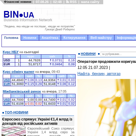
Фінансові новини
|
07.08.26
|
02:48
|
RSS
|
мапа сайту
"Людина, яка нікуди не поспішає, нікуди не потрапляє"
Грегорі Девід Робертс
Головна
Новини
Аналітика
Котирування
Веб-майстру
Інформація
Курс НБУ
на
сьогодні
НОВИНИ
за
курс
uah
%
USD
1
44,7626
0,0731
0,16
Оператори продовжили коригува
EUR
1
51,6717
0,0464
0,09
12:05 21.07.2023
|
Курс обміну валют
на
вчора
, 09:43
Нафта, бензин, автогаз
куп.
uah
%
прод.
uah
%
USD
44,4840
0,06
0,13
44,9364
0,01
0,03
EUR
51,3060
0,15
0,29
51,9148
0,06
0,12
Міжбанківський ринок
на
вчора
, 17:05
куп.
uah
%
прод.
uah
%
USD
44,7000
0,00
0,00
44,7400
0,01
0,02
EUR
51,6106
0,01
0,02
51,6433
0,01
0,02
ТОП-НОВИНИ
Євросоюз спрямує Україні €1,4 млрд із
доходів від російських активів
Європейський Союз спрямує
Україні 1,4 млрд євро за
рахунок доходів від