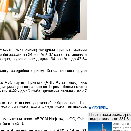
тижня (14-21 липня) роздрібні ціни на бензини
аїні зросли на 34 коп./л й 37 коп./л і становили
повідно, а дизпальне додало 34 коп./л - до 47,34
ингу роздрібного ринку Консалтингової групи
а АЗС групи «Приват» (ANP, Avias тощо), яка
двищила ціни на пальне на 1 грн/л: бензин марки
нзин А-92 - до 46 грн/л, дизельне пальне - до 47
ло на станціях державної «Укрнафти». Так,
тує 46,90 грн/л, А-95+ - 48,90 грн/л і дизпальне
У РУБРИЦІ
Нафта прискорила зрос
ік збільшення також «БРСМ-Нафта», U.GO, Ovis,
подорожчала до $81,6 
 (див. табл.).
Зростанн
прискори
нзини й дизельне пальне на АЗС з 14 по 21
четвер на т