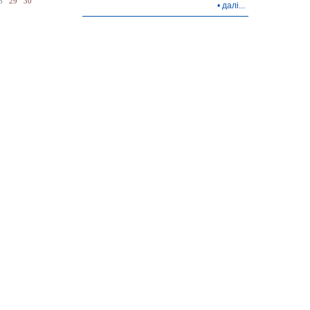
8
29
30
•
далі...