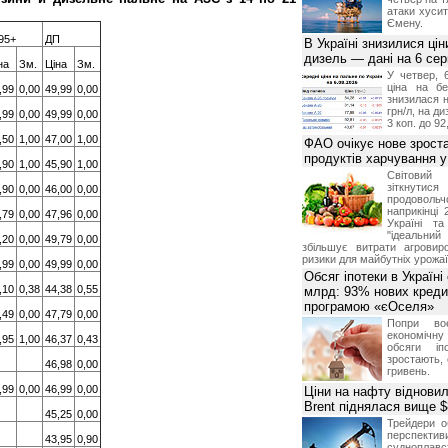
атаки хусит
Ємену.
95+
ДП
В Україні знизилися цін
дизель — дані на 6 се
на
Зм.
Ціна
Зм.
У четвер, 
ціна на б
,99
0,00
49,99
0,00
знизилася н
грн/л, на д
,99
0,00
49,99
0,00
3 коп. до 92
,50
1,00
47,00
1,00
ФАО очікує нове зроста
продуктів харчування у 
,90
1,00
45,90
1,00
Світови
зіткнутис
,90
0,00
46,00
0,00
продоволь
наприкінці 
,79
0,00
47,96
0,00
Україні т
"ідеальни
,20
0,00
49,79
0,00
збільшує витрати агровир
ризики для майбутніх урожаї
,99
0,00
49,99
0,00
Обсяг іпотеки в Україні
,10
0,38
44,38
0,55
млрд: 93% нових креди
програмою «єОселя»
,49
0,00
47,79
0,00
Попри во
економічну
,95
1,00
46,37
0,43
обсяги іп
зростають,
46,98
0,00
гривень.
,99
0,00
46,99
0,00
Ціни на нафту відновил
Brent піднялася вище $
45,25
0,00
Трейдери о
перспекти
43,95
0,90
судноплав