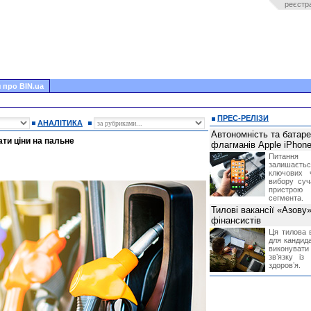
реєстр
 про BIN.ua
ПРЕС-РЕЛІЗИ
АНАЛІТИКА
Автономність та батар
ти ціни на пальне
флагманів Apple iPhone
Питання
залишає
ключових 
вибору суч
пристрою
сегмента.
Тилові вакансії «Азову
фінансистів
Ця тилова в
для кандида
виконувати 
звʼязку із
здоровʼя.