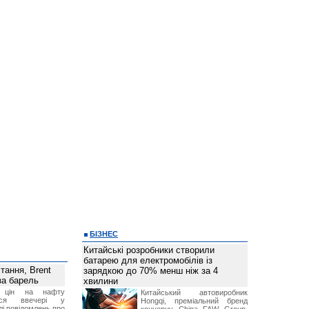
БІЗНЕС
Китайські розробники створили
батарею для електромобілів із
тання, Brent
зарядкою до 70% менш ніж за 4
за барель
хвилини
я цін на нафту
Китайський автовиробник
лося ввечері у
Hongqi, преміальний бренд
лі повідомлень про