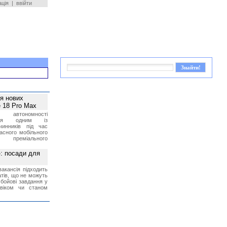
ація
|
ввійти
ея нових
 18 Pro Max
 автономності
ться одним із
чинників під час
асного мобільного
 преміального
»: посади для
акансія підходить
тів, що не можуть
бойові завдання у
 віком чи станом