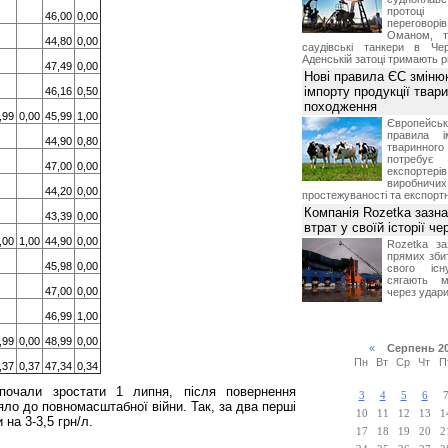
протоці
46,00
0,00
переговор
Оманом, т
44,80
0,00
саудівські танкери в Че
Аденській затоці тримають р
47,49
0,00
Нові правила ЄС зміню
імпорту продукції твар
46,16
0,50
походження
,99
0,00
45,99
1,00
Європейсь
правила і
44,90
0,80
тваринног
потребує 
47,00
0,00
експорте
виробничих
44,20
0,00
простежуваності та експортн
Компанія Rozetka зазн
43,39
0,00
втрат у своїй історії ч
,00
1,00
44,90
0,00
Rozetka за
прямих збит
45,98
0,00
свого іс
сягають м
47,00
0,00
через удари
46,99
1,00
,99
0,00
48,99
0,00
«
Серпень 2
Пн
Вт
Ср
Чт
П
,37
0,37
47,34
0,34
почали зростати 1 липня, після повернення
3
4
5
6
яло до повномасштабної війни. Так, за два перші
10
11
12
13
1
 на 3-3,5 грн/л.
17
18
19
20
2