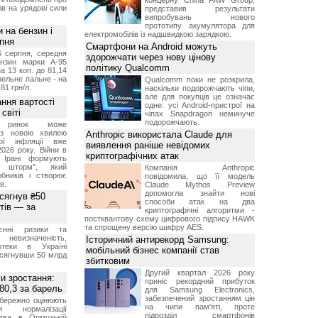
концерну China FAW Group,
ів на урядові сили
представив результати
випробувань нового
прототипу акумулятора для
и на бензин і
електромобілів із надшвидкою зарядкою.
рпня
Смартфони на Android можуть
6 серпня, середня
здорожчати через нову цінову
ензин марки А-95
політику Qualcomm
а 13 коп. до 81,14
изельне пальне - на
Qualcomm поки не розкрила,
,81 грн/л.
наскільки подорожчають чіпи,
але для покупців це означає
ння вартості
одне: усі Android-пристрої на
світі
чіпах Snapdragon неминуче
подорожчають.
й ринок може
я з новою хвилею
Anthropic використала Claude для
чої інфляції вже
виявлення раніше невідомих
2026 року. Війни в
криптографічних атак
а Ірані формують
й шторм", який
Компанія Anthropic
обників і створює
повідомила, що її модель
в.
Claude Mythos Preview
допомогла знайти нові
 сягнув ₴50
способи атак на два
тів — за
криптографічні алгоритми -
постквантову схему цифрового підпису HAWK
та спрощену версію шифру AES.
єнні ризики та
 невизначеність,
Історичний антирекорд Samsung:
отеки в Україні
мобільний бізнес компанії став
 сягнувши 50 млрд
збитковим
Другий квартал 2026 року
и зростання:
приніс рекордний прибуток
80,3 за барель
для Samsung Electronics,
забезпечений зростанням цін
бережно оцінюють
на чипи пам'яті, проте
ви нормалізації
підрозділ смартфонів
ства в Ормузькій