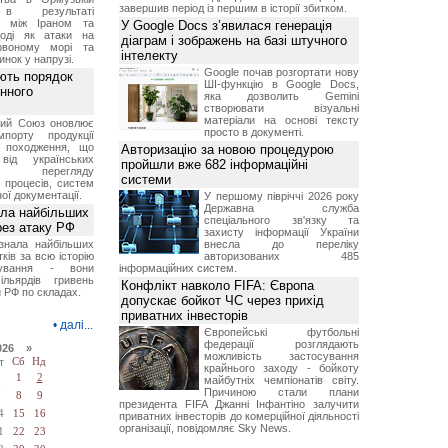
завершив період із першим в історії збитком.
 в результаті
ів між Іраном та
У Google Docs з’явилася генерація
оді як атаки на
діаграм і зображень на базі штучного
рвоному морі та
інтелекту
инок у напрузі.
Google почав розгортати нову
ють порядок
ШІ-функцію в Google Docs,
инного
яка дозволить Gemini
створювати візуальні
матеріали на основі тексту
кий Союз оновлює
просто в документі.
мпорту продукції
о походження, що
Авторизацію за новою процедурою
від українських
пройшли вже 682 інформаційні
рів перегляду
системи
 процесів, систем
ої документації.
У першому півріччі 2026 року
Державна служба
ала найбільших
спеціального зв'язку та
ерез атаку РФ
захисту інформації України
знала найбільших
внесла до переліку
ків за всю історію
авторизованих 485
нування - вони
інформаційних систем.
ільярдів гривень
Конфлікт навколо FIFA: Європа
 РФ по складах.
допускає бойкот ЧС через прихід
приватних інвесторів
•
далі...
Європейські футбольні
федерації розглядають
026 »
можливість застосування
т
Сб
Нд
крайнього заходу - бойкоту
1
2
майбутніх чемпіонатів світу.
Причиною стали плани
7
8
9
президента FIFA Джанні Інфантіно залучити
4
15
16
приватних інвесторів до комерційної діяльності
організації, повідомляє Sky News.
1
22
23