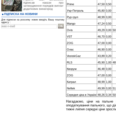
підписав накази про
Prime
47,50
0,50
затвердження порядків виплат
додаткових винагород
Укр-Петроль
45,80
0,00
ПІДПИСКА НА НОВИНИ
Рур груп
48,99
0,00
Для підписки на розсилку новин введіть Вашу поштову
адресу :
Mango
47,24
0,50
Ovis
49,29
0,00
50
VST
46,70
0,00
ZOG
47,00
0,00
Олас
46,90
0,00
VostokGaz
43,89
0,20
RLS
45,90
1,00
48
Кворум
46,48
0,00
ZOG
47,00
0,00
Катрал
48,99
1,00
Neftek
49,99
0,00
51
Середня ціна в Україні
48,26
0,34
50
Нагадаємо, ціни на пальне 
оподаткування пального, що ді
тижні липня середні ціни зросли