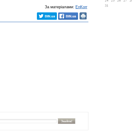
24
25
26
27
2
31
За матеріалами:
EnKorr