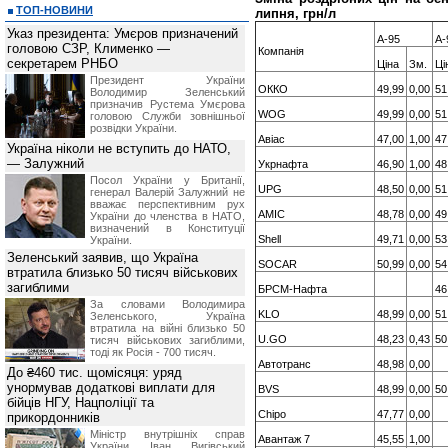
ТОП-НОВИНИ
липня, грн/л
Указ президента: Умєров призначений
А-95
А-
головою СЗР, Клименко —
Компанія
секретарем РНБО
Ціна
Зм.
Ці
Президент України
ОККО
49,99
0,00
51
Володимир Зеленський
призначив Pустема Умєрова
WOG
49,99
0,00
51
головою Служби зовнішньої
розвідки України.
Авіас
47,00
1,00
47
Україна ніколи не вступить до НАТО,
— Залужний
Укрнафта
46,90
1,00
48
Посол України у Британії,
UPG
48,50
0,00
51
генерал Валерій Залужний не
вважає перспективним рух
AMIC
48,78
0,00
49
України до членства в НАТО,
визначений в Конституції
Shell
49,71
0,00
53
України.
Зеленський заявив, що Україна
SOCAR
50,99
0,00
54
втратила близько 50 тисяч військових
загиблими
БРСМ-Нафта
46
За словами Володимира
KLO
48,99
0,00
51
Зеленського, Україна
втратила на війні близько 50
U.GO
48,23
0,43
50
тисяч військових загиблими,
тоді як Росія - 700 тисяч.
Автотранс
48,98
0,00
До ₴460 тис. щомісяця: уряд
унормував додаткові виплати для
BVS
48,99
0,00
50
бійців НГУ, Нацполіції та
Chipo
47,77
0,00
прикордонників
Міністр внутрішніх справ
Авантаж 7
45,55
1,00
України Іван Вигівський