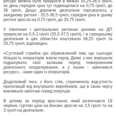
ресурс можна було придбати в межах 35,25-36,5 грн/л,
за день середня ціна тут підвищилася на 0,75 грн/л, до
36 грн/л. Дещо дорожче дизпальне торгувалось у
західному регіоні - 35,5-36,5 грн/л, середня ціна в цьому
регіоні зросла на 0,75 грн/л, до 35,75 грн/л.
У північних і центральних регіонах цінники на ДП
приросли на 0,5-1 грн/л (35,5-37,5 грн/л), і в середньому
дизпальне в цих областях коштувало 36,25 грн/л та
35,75 грн/л, відповідно.
«Суттєвий стрибок цін обумовлений тим, що сьогодні
більшість операторів взяли паузу. Деякі з них вирішили
підрахувати свої залишки перед поверненням
довоєнного оподаткування, а у інших - закінчився
ресурс», - каже один із операторів.
Додатковий тиск, з його слів, спричинила відсутність
пропозицій від внутрішніх виробників, що в свою чергу
викликало ажіотаж серед покупців.
В цілому за період зростання, який розпочався 19
червня, гуртові ціни на бензин зросли на 3,5 грн/л та на
3 грн/л на дизпальне.