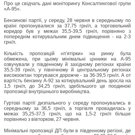
Про це свідчать дані моніторингу Консалтингової групи
«А-95».
Бензинові партії, у середу, 28 червня в середньому по
країні пропонувалися за 37,75 грн/л, а торговельний
коридор був у межах 35,5-39,5 грн/л, порівняно з
попереднім котирувальним днем підвищення - на 2-3
грн/л.
Кількість пропозицій «п'ятірки» на ринку була
обмежена, при цьому мінімальні цінники на А-95
озвучували у південному й західному регіонах країни
35,5-39 грн/л, у північному й центральному регіонах
високооктан торгувався дорожче - за 36-39,5 грн/л. А от
вартість бензину А-92 за котирувальний день зросла на
1,5 грн/л, до 34,25 грн/л, здебільшого це поодинокі
пропозиції внутрішнього виробництва.
Гуртові партії дизпального у середу пропонувались в
середньому за 36,5 грн/л, а торгівля провадилась у
межах 35,25-37,5 грн/л, що на 1,5-2 грн/л більше
порівняно з вівторком, 27 червня.
Мінімальні пропозиції ДП були в південному регіоні, де