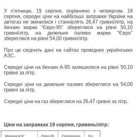
У п'ятницю, 19 серпня, порівняно з четвергом, 18
серпня, середні ціни на найбільші заправки України на
автогаз не змінилися і становлять 26,47 гривні/літр, на
бензин марки "Євро-95" збереглися на рівні 50,10
гривні/літр, на дизельне паливо марки "Євро"
збереглися на рівні 54,00 гривні/літр.
Про це свідчать дані на сайтах провідних українських
АЗС.
Середні ціни на бензин А-95 залишилися на рівні 50,10
гривні за літр.
Середні ціни на дизельне паливо збереглися на 54,00
гривні за літр.
Середні ціни на газ збереглися на 26,47 гривні за літр.
Ціни на заправках 19 серпня, гривень/літр:
Мережа АЗС
Євро-95
Євродизель
Газ