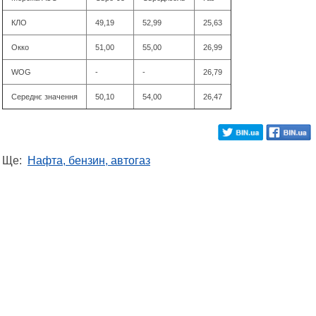
КЛО
49,19
52,99
25,63
Окко
51,00
55,00
26,99
WOG
-
-
26,79
Середнє значення
50,10
54,00
26,47
Ще:
Нафта, бензин, автогаз