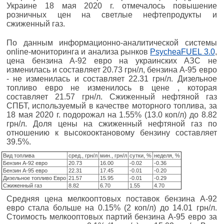
Украине 18 мая 2020 г. отмечалось повышение
розничных цен на светлые нефтепродукты и
сжиженный газ.
По данным информационно-аналитической системы
online-мониторинга и анализа рынков
PsycheaFUEL 3.0
,
цена бензина А-92 евро на украинских АЗС не
изменилась и составляет 20.73 грн/л, бензина А-95 евро
- не изменилась и составляет 22.31 грн/л. Дизельное
топливо евро не изменилось в цене , которая
составляет 21.57 грн/л. Сжиженный нефтяной газ
СПБТ, используемый в качестве моторного топлива, за
18 мая 2020 г. подорожал на 1.55% (13.0 коп/л) до 8.82
грн/л. Доля цены на сжиженный нефтяной газ по
отношению к высокооктановому бензину составляет
39.5%.
Вид топлива
сред., грн/л
мин., грн/л
сутки, %
неделя, %
Бензин А-92 евро
20.73
16.00
-0.02
-0.36
Бензин А-95 евро
22.31
17.45
-0.01
-0.20
Дизельное топливо Евро
21.57
15.95
-0.01
-0.29
Сжиженный газ
8.82
6.70
1.55
4.70
Средняя цена мелкооптовых поставок бензина А-92
евро стала больше на 0.15% (2 коп/л) до 14.01 грн/л.
Стоимость мелкооптовых партий бензина А-95 евро за