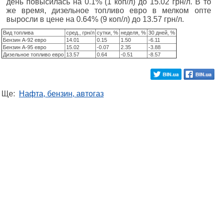
день повысилась на 0.1% (1 коп/л) до 15.02 грн/л. В то
же время, дизельное топливо евро в мелком опте
выросли в цене на 0.64% (9 коп/л) до 13.57 грн/л.
Вид топлива
сред., грн/л
сутки, %
неделя, %
30 дней, %
Бензин А-92 евро
14.01
0.15
1.50
-6.11
Бензин А-95 евро
15.02
-0.07
2.35
-3.88
Дизельное топливо евро
13.57
0.64
-0.51
-8.57
Ще:
Нафта, бензин, автогаз