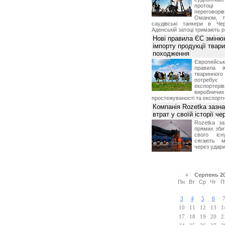
протоці
переговор
Оманом, т
саудівські танкери в Че
Аденській затоці тримають р
Нові правила ЄС зміню
імпорту продукції твар
походження
Європейсь
правила і
тваринног
потребує 
експорте
виробничих
простежуваності та експортн
Компанія Rozetka зазн
втрат у своїй історії ч
Rozetka за
прямих збит
свого іс
сягають м
через удари
«
Серпень 2
Пн
Вт
Ср
Чт
П
3
4
5
6
10
11
12
13
1
17
18
19
20
2