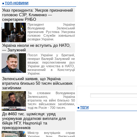
ТОП-НОВИНИ
Указ президента: Умєров призначений
головою СЗР, Клименко —
секретарем РНБО
Президент України
Володимир Зеленський
призначив Pустема Умєрова
головою Служби зовнішньої
розвідки України.
Україна ніколи не вступить до НАТО,
— Залужний
Посол України у Британії,
генерал Валерій Залужний не
вважає перспективним рух
України до членства в НАТО,
визначений в Конституції
України.
Зеленський заявив, що Україна
втратила близько 50 тисяч військових
загиблими
За словами Володимира
Зеленського, Україна
втратила на війні близько 50
тисяч військових загиблими,
ТЕГИ
тоді як Росія - 700 тисяч.
До ₴460 тис. щомісяця: уряд
унормував додаткові виплати для
бійців НГУ, Нацполіції та
прикордонників
Міністр внутрішніх справ
України Іван Вигівський