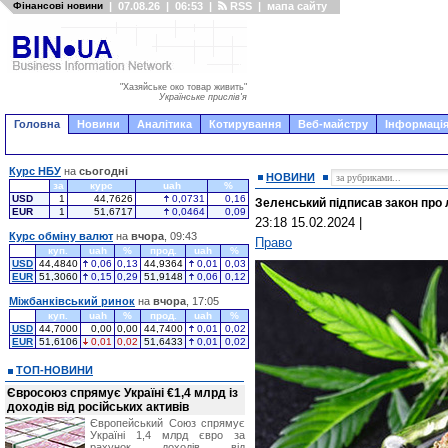
Фінансові новини
|
07.08.26
|
06:53
|
RSS
|
мапа сайту
"Хазяйське око товар живить"
Українське прислів'я
Головна
Новини
Аналітика
Котирування
Веб-майстру
Інформація
Курс НБУ
на
сьогодні
НОВИНИ
за
курс
uah
%
USD
1
44,7626
0,0731
0,16
Зеленський підписав закон про 
EUR
1
51,6717
0,0464
0,09
23:18 15.02.2024
|
Курс обміну валют
на
вчора
, 09:43
Право
куп.
uah
%
прод.
uah
%
USD
44,4840
0,06
0,13
44,9364
0,01
0,03
EUR
51,3060
0,15
0,29
51,9148
0,06
0,12
Міжбанківський ринок
на
вчора
, 17:05
куп.
uah
%
прод.
uah
%
USD
44,7000
0,00
0,00
44,7400
0,01
0,02
EUR
51,6106
0,01
0,02
51,6433
0,01
0,02
ТОП-НОВИНИ
Євросоюз спрямує Україні €1,4 млрд із
доходів від російських активів
Європейський Союз спрямує
Україні 1,4 млрд євро за
рахунок доходів від