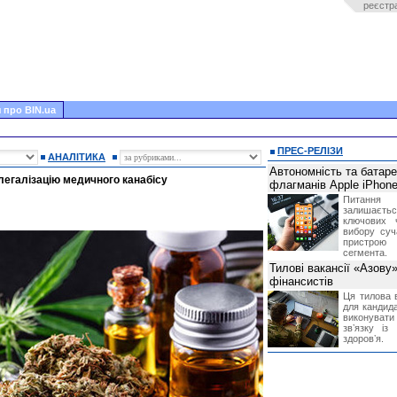
реєстр
 про BIN.ua
ПРЕС-РЕЛІЗИ
АНАЛІТИКА
Автономність та батар
легалізацію медичного канабісу
флагманів Apple iPhone
Питання
залишає
ключових 
вибору суч
пристрою
сегмента.
Тилові вакансії «Азову
фінансистів
Ця тилова в
для кандида
виконувати 
звʼязку із
здоровʼя.