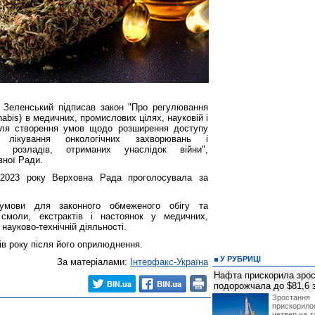
 Зеленський підписав закон "Про регулювання
nabis) в медичних, промислових цілях, науковій і
 для створення умов щодо розширення доступу
 лікування онкологічних захворювань і
х розладів, отриманих унаслідок війни",
вної Ради.
 2023 року Верховна Рада проголосувала за
умови для законного обмеженого обігу та
 смоли, екстрактів і настоянок у медичних,
науково-технічній діяльності.
ів року після його оприлюднення.
У РУБРИЦІ
За матеріалами:
Інтерфакс-Україна
Нафта прискорила зрос
подорожчала до $81,6 
Зростанн
прискори
четвер на т