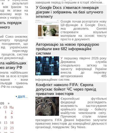
завершив період із першим в історії збитком.
 в результаті
ів між Іраном та
У Google Docs з’явилася генерація
оді як атаки на
діаграм і зображень на базі штучного
рвоному морі та
інтелекту
инок у напрузі.
Google почав розгортати нову
ють порядок
ШІ-функцію в Google Docs,
инного
яка дозволить Gemini
створювати візуальні
матеріали на основі тексту
кий Союз оновлює
просто в документі.
мпорту продукції
о походження, що
Авторизацію за новою процедурою
від українських
пройшли вже 682 інформаційні
рів перегляду
системи
 процесів, систем
ої документації.
У першому півріччі 2026 року
Державна служба
ала найбільших
спеціального зв'язку та
ерез атаку РФ
захисту інформації України
знала найбільших
внесла до переліку
ків за всю історію
авторизованих 485
нування - вони
інформаційних систем.
ільярдів гривень
Конфлікт навколо FIFA: Європа
 РФ по складах.
допускає бойкот ЧС через прихід
приватних інвесторів
•
далі...
Європейські футбольні
федерації розглядають
026 »
можливість застосування
т
Сб
Нд
крайнього заходу - бойкоту
1
2
майбутніх чемпіонатів світу.
Причиною стали плани
7
8
9
президента FIFA Джанні Інфантіно залучити
4
15
16
приватних інвесторів до комерційної діяльності
організації, повідомляє Sky News.
1
22
23