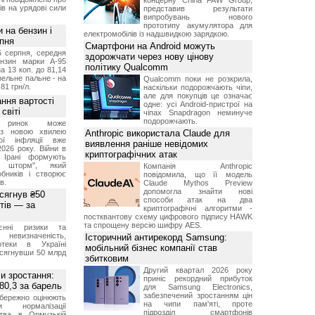
концерну China FAW Group,
ів на урядові сили
представив результати
випробувань нового
прототипу акумулятора для
и на бензин і
електромобілів із надшвидкою зарядкою.
рпня
Смартфони на Android можуть
6 серпня, середня
здорожчати через нову цінову
ензин марки А-95
політику Qualcomm
а 13 коп. до 81,14
изельне пальне - на
Qualcomm поки не розкрила,
,81 грн/л.
наскільки подорожчають чіпи,
але для покупців це означає
ння вартості
одне: усі Android-пристрої на
світі
чіпах Snapdragon неминуче
подорожчають.
й ринок може
я з новою хвилею
Anthropic використала Claude для
чої інфляції вже
виявлення раніше невідомих
2026 року. Війни в
криптографічних атак
а Ірані формують
й шторм", який
Компанія Anthropic
обників і створює
повідомила, що її модель
в.
Claude Mythos Preview
допомогла знайти нові
 сягнув ₴50
способи атак на два
тів — за
криптографічні алгоритми -
постквантову схему цифрового підпису HAWK
та спрощену версію шифру AES.
єнні ризики та
 невизначеність,
Історичний антирекорд Samsung:
отеки в Україні
мобільний бізнес компанії став
 сягнувши 50 млрд
збитковим
Другий квартал 2026 року
и зростання:
приніс рекордний прибуток
80,3 за барель
для Samsung Electronics,
забезпечений зростанням цін
бережно оцінюють
на чипи пам'яті, проте
ви нормалізації
підрозділ смартфонів
ства в Ормузькій