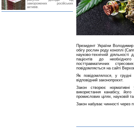
заморожених російських
активів.
Президент України Володимир
обігу рослин роду коноплі (Can
науково-технічній діяльності
пацієнтів до необхідного
посттравматичних стресови
повідомляється на сайті Верхо
Як повідомлялося, у грудні
відповідний законопроєкт.
Закон створює нормативні 
використання канабісу, його
промислових цілях, науковій та 
Закон набуває чинності через п