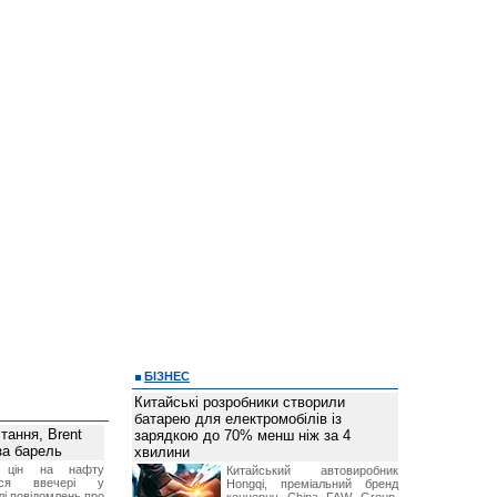
БІЗНЕС
Китайські розробники створили
батарею для електромобілів із
тання, Brent
зарядкою до 70% менш ніж за 4
за барель
хвилини
я цін на нафту
Китайський автовиробник
лося ввечері у
Hongqi, преміальний бренд
лі повідомлень про