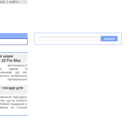
ація
|
ввійти
ея нових
 18 Pro Max
 автономності
ться одним із
чинників під час
асного мобільного
 преміального
»: посади для
акансія підходить
тів, що не можуть
бойові завдання у
 віком чи станом