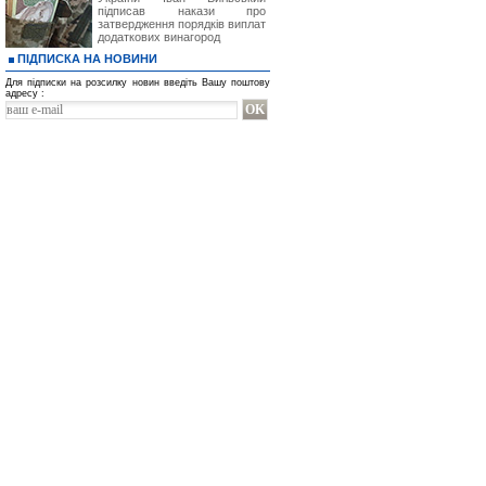
підписав накази про
затвердження порядків виплат
додаткових винагород
ПІДПИСКА НА НОВИНИ
Для підписки на розсилку новин введіть Вашу поштову
адресу :