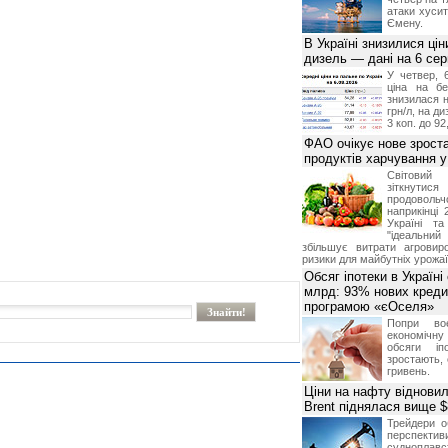
атаки хусит
Ємену.
В Україні знизилися цін
дизель — дані на 6 се
У четвер, 
ціна на б
знизилася н
грн/л, на д
3 коп. до 92
ФАО очікує нове зроста
продуктів харчування у 
Світови
зіткнутис
продоволь
наприкінці 
Україні т
"ідеальни
збільшує витрати агровир
ризики для майбутніх урожаї
Обсяг іпотеки в Україні
млрд: 93% нових креди
програмою «єОселя»
Попри во
економічну
обсяги іп
зростають,
гривень.
Ціни на нафту відновил
Brent піднялася вище $
Трейдери о
перспекти
судноплав