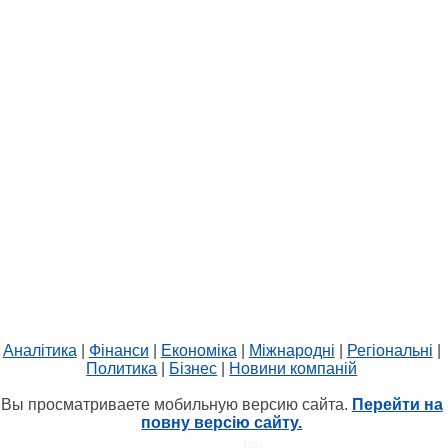
Аналітика
|
Фінанси
|
Економіка
|
Міжнародні
|
Регіональні
|
Политика
|
Бізнес
|
Новини компаній
Вы просматриваете мобильную версию сайта.
Перейти на
повну версію сайту.
HIT.UA
1285