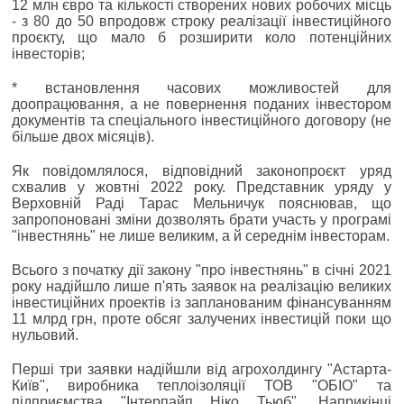
12 млн євро та кількості створених нових робочих місць
- з 80 до 50 впродовж строку реалізації інвестиційного
проєкту, що мало б розширити коло потенційних
інвесторів;
* встановлення часових можливостей для
доопрацювання, а не повернення поданих інвестором
документів та спеціального інвестиційного договору (не
більше двох місяців).
Як повідомлялося, відповідний законопроєкт уряд
схвалив у жовтні 2022 року. Представник уряду у
Верховній Раді Тарас Мельничук пояснював, що
запропоновані зміни дозволять брати участь у програмі
"інвестнянь" не лише великим, а й середнім інвесторам.
Всього з початку дії закону "про інвестнянь" в січні 2021
року надійшло лише п'ять заявок на реалізацію великих
інвестиційних проектів із запланованим фінансуванням
11 млрд грн, проте обсяг залучених інвестицій поки що
нульовий.
Перші три заявки надійшли від агрохолдингу "Астарта-
Київ", виробника теплоізоляції ТОВ "ОБІО" та
підприємства "Інтерпайп Ніко Тьюб". Наприкінці