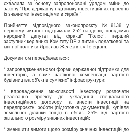
схвалила за основу запропоновані урядом зміни до
закону "Про державну підтримку інвестиційних проектів
із значними інвестиціями в Україні".
Прийняття відповідного законопроєкту №8138 у
першому читанні підтримали 252 нардепи, повідомив
народний депутат від фракції "Голос", перший
заступник керівника Комітету ВР з питань податкової та
митної політики Ярослав Железняк у Telegram.
Документом передбачається:
* запровадження нової форми державної підтримки для
інвесторів, а саме часткової компенсації вартості
будівництва об'єктів суміжної інфраструктури;
* впровадження можливості інвестору розпочати
реалізацію проекту до укладання спеціального
інвестиційного договору та внести інвестиції на
передпроєктні роботи (підготовка документації, купівля
земельної ділянки тощо) в обсязі 25% від вартості
загального розміру значних інвестицій;
* зменшити вимоги щодо розміру значних інвестицій до