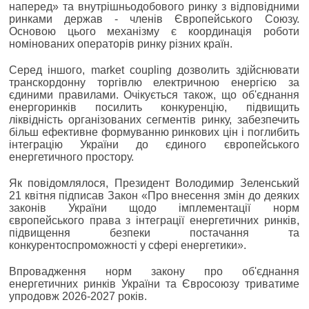
наперед» та внутрішньодобового ринку з відповідними
ринками держав - членів Європейського Союзу.
Основою цього механізму є координація роботи
номінованих операторів ринку різних країн.
Серед іншого, market coupling дозволить здійснювати
транскордонну торгівлю електричною енергією за
єдиними правилами. Очікується також, що об'єднання
енергоринків посилить конкуренцію, підвищить
ліквідність організованих сегментів ринку, забезпечить
більш ефективне формуванню ринкових цін і поглибить
інтеграцію України до єдиного європейського
енергетичного простору.
Як повідомлялося, Президент Володимир Зеленський
21 квітня підписав Закон «Про внесення змін до деяких
законів України щодо імплементації норм
європейського права з інтеграції енергетичних ринків,
підвищення безпеки постачання та
конкурентоспроможності у сфері енергетики».
Впровадження норм закону про об'єднання
енергетичних ринків України та Євросоюзу триватиме
упродовж 2026-2027 років.