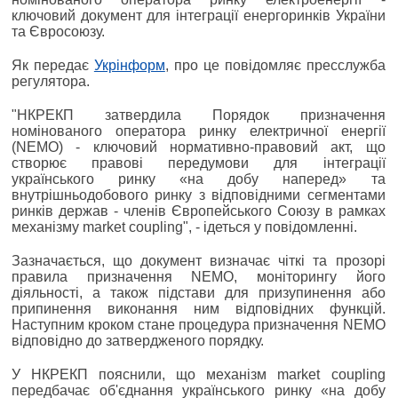
ключовий документ для інтеграції енергоринків України
та Євросоюзу.
Як передає
Укрінформ
, про це повідомляє пресслужба
регулятора.
"НКРЕКП затвердила Порядок призначення
номінованого оператора ринку електричної енергії
(NEMO) - ключовий нормативно-правовий акт, що
створює правові передумови для інтеграції
українського ринку «на добу наперед» та
внутрішньодобового ринку з відповідними сегментами
ринків держав - членів Європейського Союзу в рамках
механізму market coupling", - ідеться у повідомленні.
Зазначається, що документ визначає чіткі та прозорі
правила призначення NEMO, моніторингу його
діяльності, а також підстави для призупинення або
припинення виконання ним відповідних функцій.
Наступним кроком стане процедура призначення NEMO
відповідно до затвердженого порядку.
У НКРЕКП пояснили, що механізм market coupling
передбачає об'єднання українського ринку «на добу